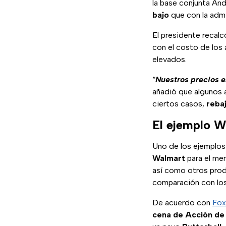
la base conjunta An
bajo
que con la admi
El presidente recalc
con el costo de los
elevados.
“
Nuestros precios e
añadió que algunos 
ciertos casos,
reba
El ejemplo W
Uno de los ejemplos 
Walmart
para el me
así como otros prod
comparación con los
De acuerdo con
Fox
cena de Acción de