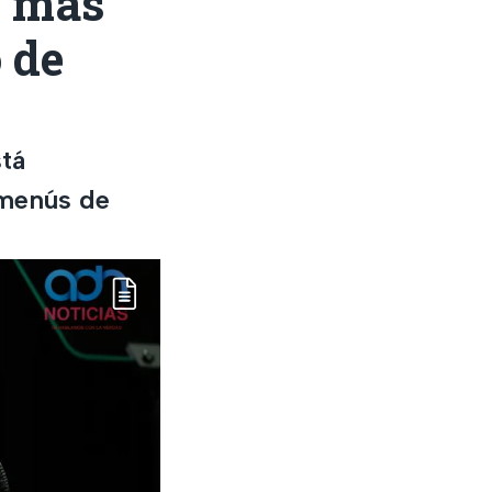
o más
 de
stá
 menús de