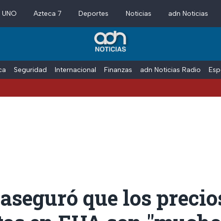
a UNO
Azteca 7
Deportes
Noticias
adn Noticias
ica
Seguridad
Internacional
Finanzas
adn Noticias Radio
Esp
seguró que los precios