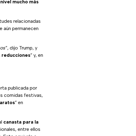
n nivel mucho más
etudes relacionadas
que aún permanecen
tos
”, dijo Trump, y
 reducciones
” y, en
erta publicada por
s comidas festivas,
aratos
” en
al
canasta para la
onales, entre ellos