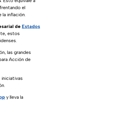
s
. Esto equivale a
nfrentando el
la inflación.
sarial de
Estados
nte, estos
idenses.
ión, las grandes
ara Acción de
iniciativas
ón.
App
y lleva la