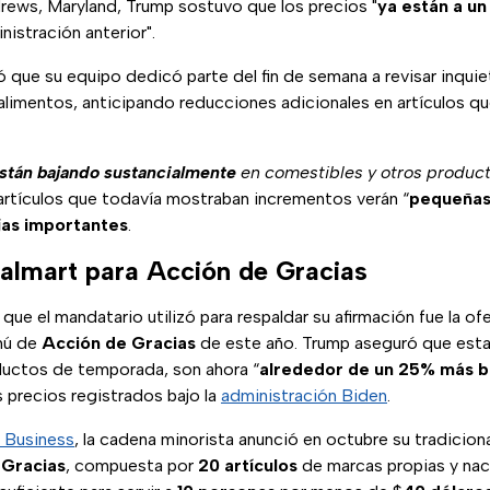
drews, Maryland, Trump sostuvo que los precios "
ya están a u
nistración anterior".
ó que su equipo dedicó parte del fin de semana a revisar inqui
 alimentos, anticipando reducciones adicionales en artículos 
stán bajando sustancialmente
en comestibles y otros produc
artículos que todavía mostraban incrementos verán “
pequeñas
jas importantes
.
almart para Acción de Gracias
que el mandatario utilizó para respaldar su afirmación fue la of
nú de
Acción de Gracias
de este año. Trump aseguró que esta
uctos de temporada, son ahora “
alrededor de un 25% más b
 precios registrados bajo la
administración Biden
.
 Business
, la cadena minorista anunció en octubre su tradicion
 Gracias
, compuesta por
20 artículos
de marcas propias y naci