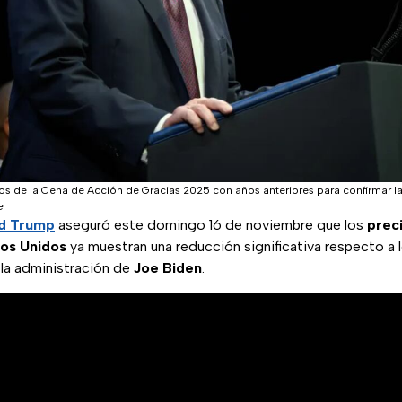
s de la Cena de Acción de Gracias 2025 con años anteriores para confirmar la
e
d Trump
aseguró este domingo 16 de noviembre que los
preci
dos Unidos
ya muestran una reducción significativa respecto a 
 la administración de
Joe Biden
.