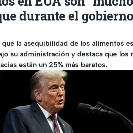
tos en EUA son "much
que durante el gobierno
que la asequibilidad de los alimentos e
jo su administración y destaca que los
acias están un 25% más baratos.