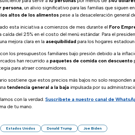
 suficiente para servir a
10 personas
por menos de $
40 dólare
r persona
, un alivio significativo para las familias que siguen e
ios altos de los alimentos
pese a la desaceleración general de 
iado esta iniciativa a comienzos de mes durante el
Foro Empre
la caída del 25% en el costo del menú estándar. Para el preside
una mejora clara en la
asequibilidad
para los hogares estadoun
 con los presupuestos familiares bajo presión debido a la inflac
rcados han recurrido a
paquetes de comida con descuento
p
egia para atraer consumidores.
rio sostiene que estos precios más bajos no solo responden a 
 una
tendencia general a la baja
impulsada por su administraci
blamos con la verdad.
Suscríbete a nuestro canal de Whats
lma de tu mano.
Estados Unidos
Donald Trump
Joe Biden