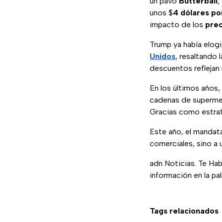
un pavo
Butterball
,
unos $
4 dólares po
impacto de los
prec
Trump ya había elog
Unidos
, resaltando 
descuentos reflejan 
En los últimos años,
cadenas de superme
Gracias como estrat
Este año, el mandata
comerciales, sino a
adn Noticias. Te Ha
información en la pa
Tags relacionados