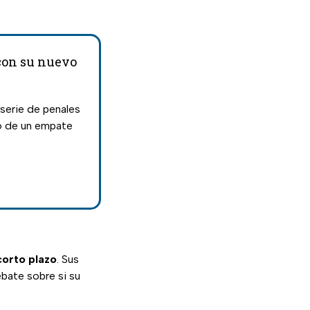
 con su nuevo
a serie de penales
go de un empate
corto plazo
. Sus
ebate sobre si su