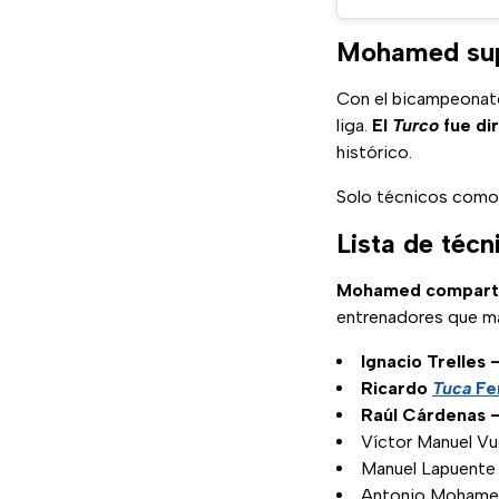
Mohamed supe
Con el bicampeonat
liga.
El
Turco
fue di
histórico.
Solo técnicos com
Lista de téc
Mohamed comparte 
entrenadores que ma
Ignacio Trelles –
Ricardo
Tuca
Fer
Raúl Cárdenas –
Víctor Manuel Vuc
Manuel Lapuente 
Antonio Mohamed