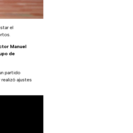
star el
ortos.
ctor Manuel
rupo de
un partido
 realizó ajustes