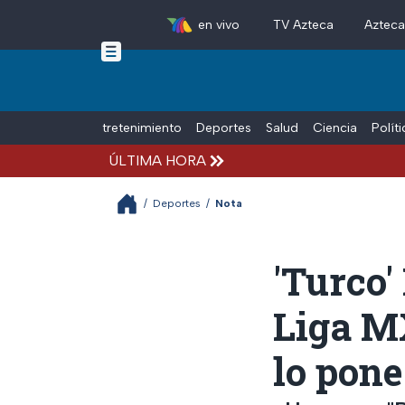
en vivo
TV Azteca
Aztec
Skip to main content
Tiempo Libre
Entretenimiento
Deportes
Salud
Ciencia
Polít
ÚLTIMA HORA
/
Deportes
/
Nota
'Turco'
Liga M
lo pone