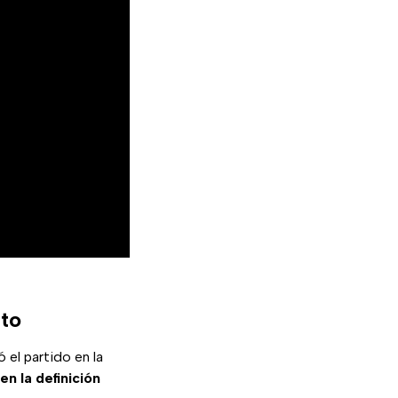
ato
ió el partido en la
n la definición