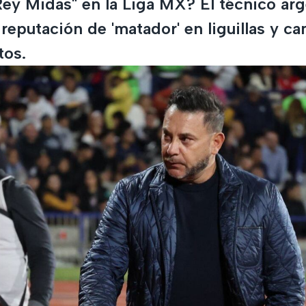
ey Midas" en la Liga MX? El técnico ar
 reputación de 'matador' en liguillas y 
tos.