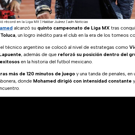
ó récord en la Liga MX
|
Hakbar Juárez | adn Noticias
amed
alcanzó su
quinto campeonato de Liga MX
tras conqui
Toluca
, un logro inédito para el club en la era de los torneos c
 el técnico argentino se colocó al nivel de estrategas como
Ví
Lapuente
, además de que
reforzó su posición dentro del g
exitosos
en la historia del futbol mexicano.
tras más de 120 minutos de juego
y una tanda de penales, en 
mbonera, donde
Mohamed dirigió con intensidad constante
y
encuentro.