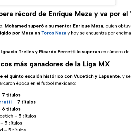
ra récord de Enrique Meza y va por el 
o,
Mohamed superó a su mentor Enrique Meza
, quien obtuv
rigido por Meza en
Toros Neza
y hoy se encuentra por encima 
o
Ignacio Trelles y Ricardo Ferretti lo superan
en número de
nicos más ganadores de la Liga MX
el quinto escalón histórico con Vucetich y Lapuente
, y s
rcaron época en el futbol mexicano:
 7 títulos
retti
– 7 títulos
 6 títulos
etich – 5 títulos
– 5 títulos
 – 5 títulos