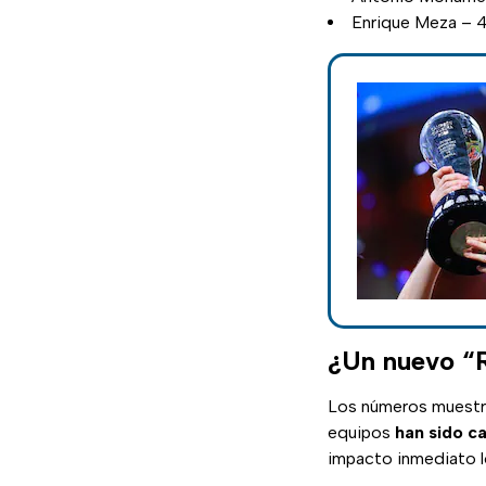
Enrique Meza – 4
¿Un nuevo “R
Los números muest
equipos
han sido c
impacto inmediato lo