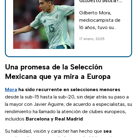
Gilberto Mora?
Todo sobre el
Gilberto Mora,
debut del
mediocampista de
jugador más
16 años, tuvo su
joven con la
debut con la
17 enero, 2025
Selección
Selección Mexicana
Mexicana
y rompió récords.
Conoce su historia,
detalles y logros
Una promesa de la Selección
hasta ahora.
Mexicana que ya mira a Europa
Mora
ha sido recurrente en selecciones menores
desde la sub-15 hasta la sub-20, sin dejar atrás su paso a
la mayor con Javier Aguirre; de acuerdo a especialistas, su
rendimiento ha llamado la atención de clubes europeos,
incluidos
Barcelona y Real Madrid
.
Su habilidad, visión y carácter han hecho que
sea