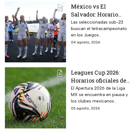
México vs El
Salvador: Horario
oficial y dónde ver la
Las seleccionadas sub-23
buscan el tetracampeonato
semifinal de la
en los Juegos
femenil en los Juegos
Centroamericanos y del
04 agosto, 2026
Centroamericanos
Caribe 2026; te contamos
2026
todos los detalles
Leagues Cup 2026:
Horarios oficiales de
los partidos de la Liga
El Apertura 2026 de la Liga
MX se encuentra en pausa y
MX vs MLS de la Fase
los clubes mexicanos
1
competirán en el torneo
03 agosto, 2026
internacional contra la MLS