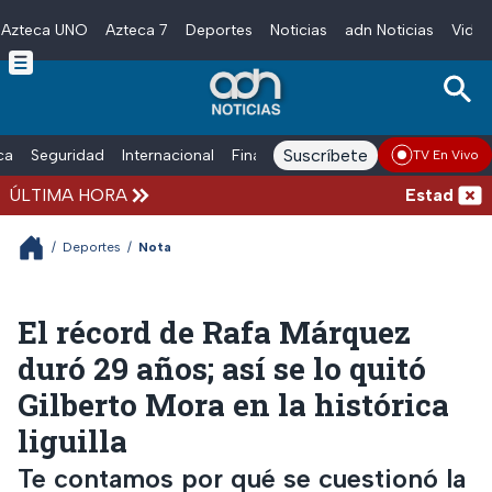
Azteca UNO
Azteca 7
Deportes
Noticias
adn Noticias
Video
Skip to main content
Suscríbete
ica
Seguridad
Internacional
Finanzas
adn Noticias Radio
Esp
TV En Vivo
ÚLTIMA HORA
Estados Unido
/
Deportes
/
Nota
El récord de Rafa Márquez
duró 29 años; así se lo quitó
Gilberto Mora en la histórica
liguilla
Te contamos por qué se cuestionó la