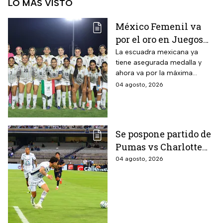
LO MÁS VISTO
México Femenil va
por el oro en Juegos
Centroamericanos; ya
La escuadra mexicana ya
tiene asegurada medalla y
conoce a su rival
ahora va por la máxima
presea en los Juegos
04 agosto, 2026
Centroamericanos
Se pospone partido de
Pumas vs Charlotte
FC en el inicio de la
04 agosto, 2026
Leagues Cup 2026