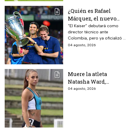
¿Quién es Rafael
Márquez, el nuevo
entrenador de la
“El Kaiser” debutará como
director técnico ante
Selección Mexicana
Colombia, pero ya oficializó la
que debutará con
fecha de su primer encuentro
04 agosto, 2026
Colombia, Perú y
contra Estados Unidos, el
EUA?
máximo rival de la zona para
México
Muere la atleta
Natasha Ward,
promesa del atletismo
04 agosto, 2026
mundial a los 21 años
de edad