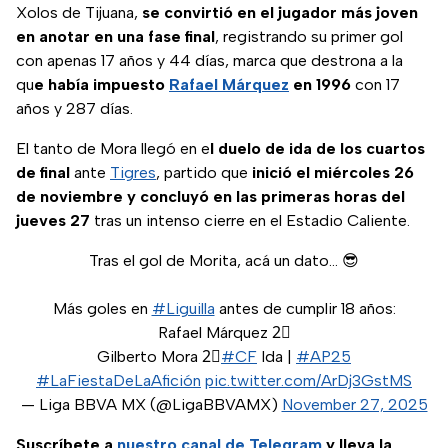
Xolos de Tijuana,
se convirtió en el jugador más joven
en anotar en una fase final
, registrando su primer gol
con apenas 17 años y 44 días, marca que destrona a la
qu
e había impuesto
Rafael Márquez
en 1996
con 17
años y 287 días.
El tanto de Mora llegó en e
l duelo de ida de los cuartos
de final
ante
Tigres
, partido que
inició el miércoles 26
de noviembre y concluyó en las primeras horas del
jueves 27
tras un intenso cierre en el Estadio Caliente.
Tras el gol de Morita, acá un dato... 😎
Más goles en
#Liguilla
antes de cumplir 18 años:
Rafael Márquez 2⃣
Gilberto Mora 2⃣
#CF
Ida |
#AP25
#LaFiestaDeLaAfición
pic.twitter.com/ArDj3GstMS
— Liga BBVA MX (@LigaBBVAMX)
November 27, 2025
Suscríbete a
nuestro canal de Telegram
y lleva la