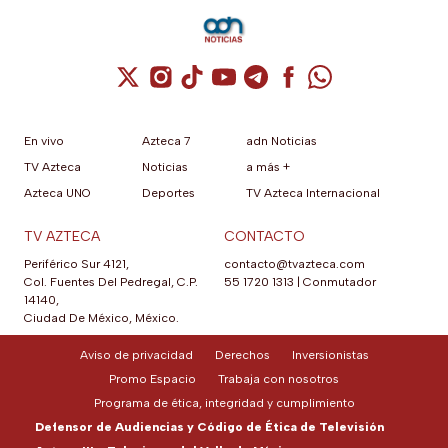
Cuenta de X / Twitter (se abre en una nuev
Cuenta de Instagram (se abre en una n
Cuenta de TikTok (se abre en una
Cuenta de YouTube (se abre 
Cuenta de Telegram (se a
Cuenta de Facebook 
Cuenta de Whats
En vivo
Azteca 7
adn Noticias
TV Azteca
Noticias
a más +
Azteca UNO
Deportes
TV Azteca Internacional
TV AZTECA
CONTACTO
Periférico Sur 4121,
contacto@tvazteca.com
Col. Fuentes Del Pedregal, C.P.
55 1720 1313
|
Conmutador
14140,
Ciudad De México, México.
Aviso de privacidad
Derechos
Inversionistas
Promo Espacio
Trabaja con nosotros
Programa de ética, integridad y cumplimiento
Defensor de Audiencias y Código de Ética de Televisión