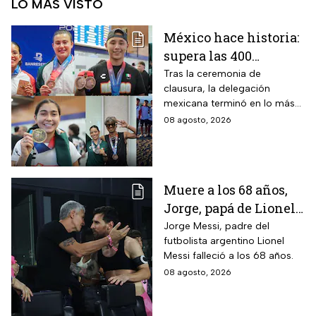
LO MÁS VISTO
México hace historia:
supera las 400
medallas en los
Tras la ceremonia de
clausura, la delegación
Juegos
mexicana terminó en lo más
Centroamericanos
alto del medallero
08 agosto, 2026
2026 e impone récords
Muere a los 68 años,
Jorge, papá de Lionel
Messi
Jorge Messi, padre del
futbolista argentino Lionel
Messi falleció a los 68 años.
08 agosto, 2026