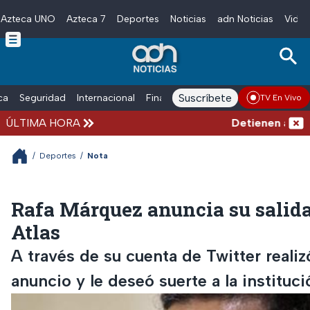
Azteca UNO
Azteca 7
Deportes
Noticias
adn Noticias
Video
Skip to main content
Suscríbete
ica
Seguridad
Internacional
Finanzas
adn Noticias Radio
Esp
TV En Vivo
ÚLTIMA HORA
Detienen al homb
/
Deportes
/
Nota
Rafa Márquez anuncia su salida
Atlas
A través de su cuenta de Twitter realiz
anuncio y le deseó suerte a la instituci