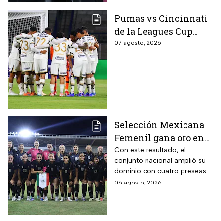
Pumas vs Cincinnati
de la Leagues Cup
2026 es pospuesto
07 agosto, 2026
hasta nuevo aviso
Selección Mexicana
Femenil gana oro en
Juegos
Con este resultado, el
conjunto nacional amplió su
Centroamericanos; el
dominio con cuatro preseas
camino de México a la
doradas de forma
06 agosto, 2026
gloria
consecutiva