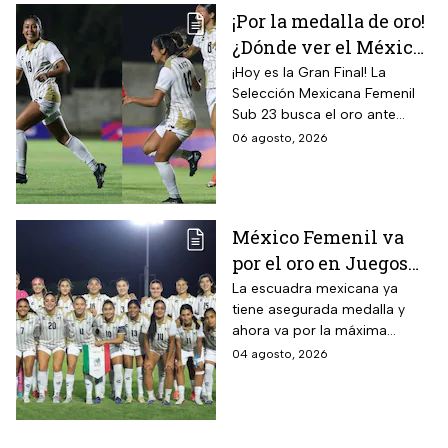
¡Por la medalla de oro!
¿Dónde ver el México
vs Colombia Femenil?
¡Hoy es la Gran Final! La
Selección Mexicana Femenil
Así puedes seguir la
Sub 23 busca el oro ante
Gran Final EN VIVO
Colombia en los Juegos
06 agosto, 2026
Centroamericanos y del
Caribe Santo Domingo 2026.
México Femenil va
por el oro en Juegos
Centroamericanos; ya
La escuadra mexicana ya
tiene asegurada medalla y
conoce a su rival
ahora va por la máxima
presea en los Juegos
04 agosto, 2026
Centroamericanos