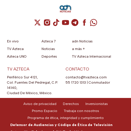
Cuenta de X / Twitter (se abre en una nuev
Cuenta de Instagram (se abre en una n
Cuenta de TikTok (se abre en una
Cuenta de YouTube (se abre 
Cuenta de Telegram (se a
Cuenta de Facebook 
Cuenta de Whats
En vivo
Azteca 7
adn Noticias
TV Azteca
Noticias
a más +
Azteca UNO
Deportes
TV Azteca Internacional
TV AZTECA
CONTACTO
Periférico Sur 4121,
contacto@tvazteca.com
Col. Fuentes Del Pedregal, C.P.
55 1720 1313
|
Conmutador
14140,
Ciudad De México, México.
Aviso de privacidad
Derechos
Inversionistas
Promo Espacio
Trabaja con nosotros
Programa de ética, integridad y cumplimiento
Defensor de Audiencias y Código de Ética de Televisión