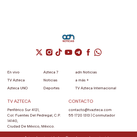
Cuenta de X / Twitter (se abre en una nuev
Cuenta de Instagram (se abre en una n
Cuenta de TikTok (se abre en una
Cuenta de YouTube (se abre 
Cuenta de Telegram (se a
Cuenta de Facebook 
Cuenta de Whats
En vivo
Azteca 7
adn Noticias
TV Azteca
Noticias
a más +
Azteca UNO
Deportes
TV Azteca Internacional
TV AZTECA
CONTACTO
Periférico Sur 4121,
contacto@tvazteca.com
Col. Fuentes Del Pedregal, C.P.
55 1720 1313
|
Conmutador
14140,
Ciudad De México, México.