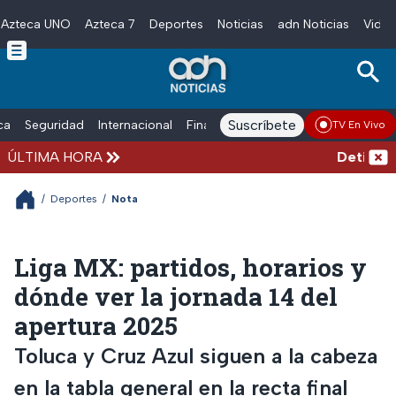
Azteca UNO
Azteca 7
Deportes
Noticias
adn Noticias
Video
Skip to main content
Suscríbete
ica
Seguridad
Internacional
Finanzas
adn Noticias Radio
Esp
TV En Vivo
ÚLTIMA HORA
Detienen al
/
Deportes
/
Nota
Liga MX: partidos, horarios y
dónde ver la jornada 14 del
apertura 2025
Toluca y Cruz Azul siguen a la cabeza
en la tabla general en la recta final