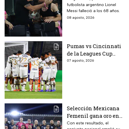
futbolista argentino Lionel
Messi falleció a los 68 años.
08 agosto, 2026
Pumas vs Cincinnati
de la Leagues Cup
2026 es pospuesto
07 agosto, 2026
hasta nuevo aviso
Selección Mexicana
Femenil gana oro en
Juegos
Con este resultado, el