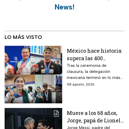
News!
LO MÁS VISTO
México hace historia:
supera las 400
medallas en los
Tras la ceremonia de
clausura, la delegación
Juegos
mexicana terminó en lo más
Centroamericanos
alto del medallero
08 agosto, 2026
2026 e impone récords
Muere a los 68 años,
Jorge, papá de Lionel
Messi
Jorge Messi, padre del