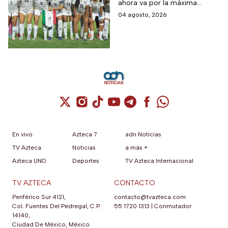
ahora va por la máxima
presea en los Juegos
04 agosto, 2026
Centroamericanos
Cuenta de X / Twitter (se abre en una nuev
Cuenta de Instagram (se abre en una n
Cuenta de TikTok (se abre en una
Cuenta de YouTube (se abre 
Cuenta de Telegram (se a
Cuenta de Facebook 
Cuenta de Whats
En vivo
Azteca 7
adn Noticias
TV Azteca
Noticias
a más +
Azteca UNO
Deportes
TV Azteca Internacional
TV AZTECA
CONTACTO
Periférico Sur 4121,
contacto@tvazteca.com
Col. Fuentes Del Pedregal, C.P.
55 1720 1313
|
Conmutador
14140,
Ciudad De México, México.