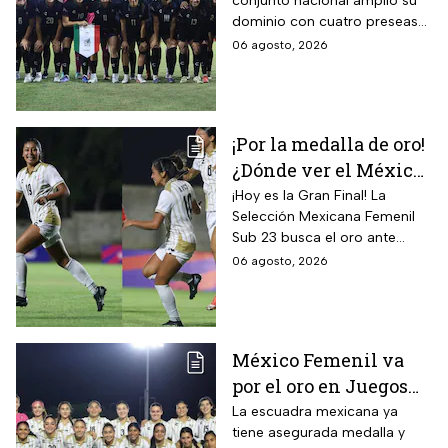
conjunto nacional amplió su
Centroamericanos; el
dominio con cuatro preseas
camino de México a la
doradas de forma
06 agosto, 2026
gloria
consecutiva
¡Por la medalla de oro!
¿Dónde ver el México
vs Colombia Femenil?
¡Hoy es la Gran Final! La
Selección Mexicana Femenil
Así puedes seguir la
Sub 23 busca el oro ante
Gran Final EN VIVO
Colombia en los Juegos
06 agosto, 2026
Centroamericanos y del
Caribe Santo Domingo 2026.
México Femenil va
por el oro en Juegos
Centroamericanos; ya
La escuadra mexicana ya
tiene asegurada medalla y
conoce a su rival