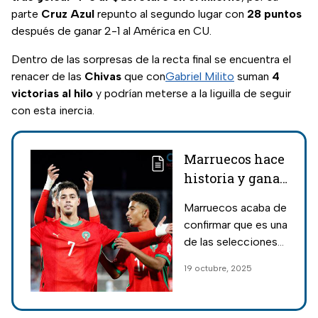
parte
Cruz Azul
repunto al segundo lugar con
28 puntos
después de ganar 2-1 al América en CU.
Dentro de las sorpresas de la recta final se encuentra el
renacer de las
Chivas
que con
Gabriel Milito
suman
4
victorias al hilo
y podrían meterse a la liguilla de seguir
con esta inercia.
Marruecos hace
historia y gana
el Mundial Sub
Marruecos acaba de
20; las joyas a
confirmar que es una
seguir de su
de las selecciones
selección
con mejores
19 octubre, 2025
proyectos juveniles
luego de ganar el
Mundial Sub 20 a