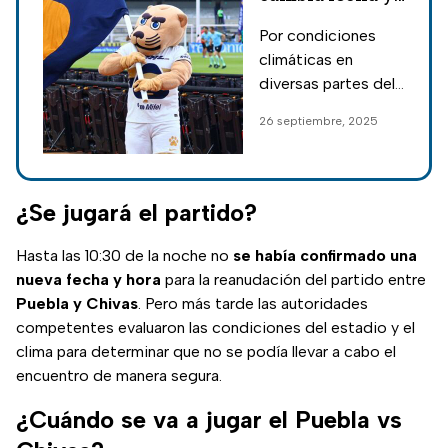
hora de su
Por condiciones
próximo partido
climáticas en
del Apertura
diversas partes del
2025
país, varios partidos
26 septiembre, 2025
se han suspendido
o reprogramado,
afectando el
calendario tanto de
¿Se jugará el partido?
la varonil como de la
femenil.
Hasta las 10:30 de la noche no
se había confirmado una
nueva fecha y hora
para la reanudación del partido entre
Puebla y Chivas
. Pero más tarde las autoridades
competentes evaluaron las condiciones del estadio y el
clima para determinar que no se podía llevar a cabo el
encuentro de manera segura.
¿Cuándo se va a jugar el Puebla vs