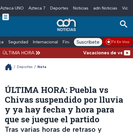
Azteca UNO
Azteca 7
Deportes
Noticias
adn Noticias
Video
Skip to main content
Suscríbete
ica
Seguridad
Internacional
Finanzas
adn Noticias Radio
Esp
TV En Vivo
ÚLTIMA HORA
Vacaciones de verano com
/
Deportes
/
Nota
ÚLTIMA HORA: Puebla vs
Chivas suspendido por lluvia
y ya hay fecha y hora para
que se juegue el partido
Tras varias horas de retraso y