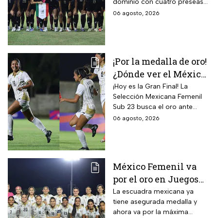
dominio con cuatro preseas
camino de México a la
doradas de forma
06 agosto, 2026
gloria
consecutiva
¡Por la medalla de oro!
¿Dónde ver el México
vs Colombia Femenil?
¡Hoy es la Gran Final! La
Selección Mexicana Femenil
Así puedes seguir la
Sub 23 busca el oro ante
Gran Final EN VIVO
Colombia en los Juegos
06 agosto, 2026
Centroamericanos y del
Caribe Santo Domingo 2026.
México Femenil va
por el oro en Juegos
Centroamericanos; ya
La escuadra mexicana ya
tiene asegurada medalla y
conoce a su rival
ahora va por la máxima