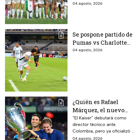
presea en los Juegos
04 agosto, 2026
Centroamericanos
Se pospone partido de
Pumas vs Charlotte
FC en el inicio de la
04 agosto, 2026
Leagues Cup 2026
¿Quién es Rafael
Márquez, el nuevo
entrenador de la
“El Kaiser” debutará como
director técnico ante
Selección Mexicana
Colombia, pero ya oficializó la
que debutará con
fecha de su primer encuentro
04 agosto, 2026