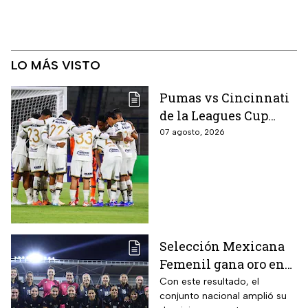
LO MÁS VISTO
Pumas vs Cincinnati
de la Leagues Cup
2026 es pospuesto
07 agosto, 2026
hasta nuevo aviso
Selección Mexicana
Femenil gana oro en
Juegos
Con este resultado, el
conjunto nacional amplió su
Centroamericanos; el