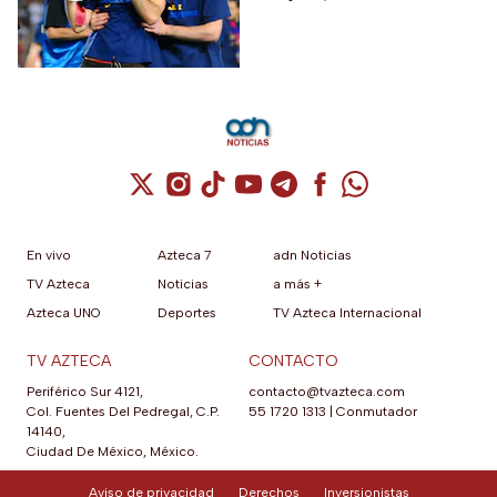
Colombia, Perú y
contra Estados Unidos, el
EUA?
máximo rival de la zona para
México
Cuenta de X / Twitter (se abre en una nuev
Cuenta de Instagram (se abre en una n
Cuenta de TikTok (se abre en una
Cuenta de YouTube (se abre 
Cuenta de Telegram (se a
Cuenta de Facebook 
Cuenta de Whats
En vivo
Azteca 7
adn Noticias
TV Azteca
Noticias
a más +
Azteca UNO
Deportes
TV Azteca Internacional
TV AZTECA
CONTACTO
Periférico Sur 4121,
contacto@tvazteca.com
Col. Fuentes Del Pedregal, C.P.
55 1720 1313
|
Conmutador
14140,
Ciudad De México, México.
Aviso de privacidad
Derechos
Inversionistas