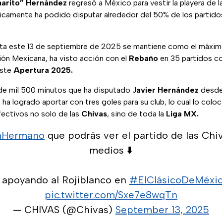
harito” Hernández
regresó a México para vestir la playera de 
icamente ha podido disputar alrededor del 50% de los partido
sta este 13 de septiembre de 2025 se mantiene como el máxim
ción Mexicana, ha visto acción con el
Rebaño
en 35 partidos co
este
Apertura 2025.
e mil 500 minutos que ha disputado J
avier Hernández
desde
 ha logrado aportar con tres goles para su club, lo cual lo col
ectivos no solo de las
Chivas
, sino de toda la
Liga MX.
aHermano
que podrás ver el partido de las Chi
medios ⬇️
 apoyando al Rojiblanco en
#ElClásicoDeMéxi
pic.twitter.com/Sxe7e8wqTn
— CHIVAS (@Chivas)
September 13, 2025