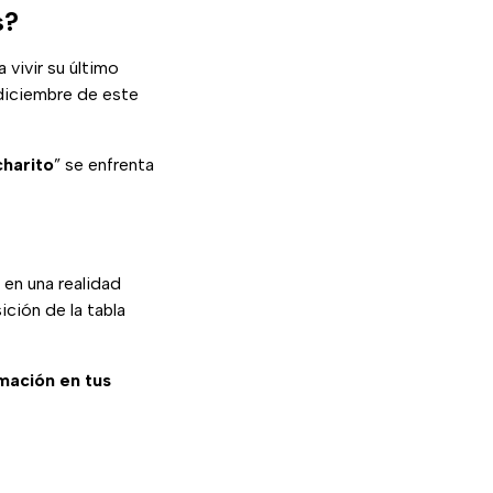
s?
 vivir su último
diciembre de este
charito
” se enfrenta
 en una realidad
ción de la tabla
rmación en tus