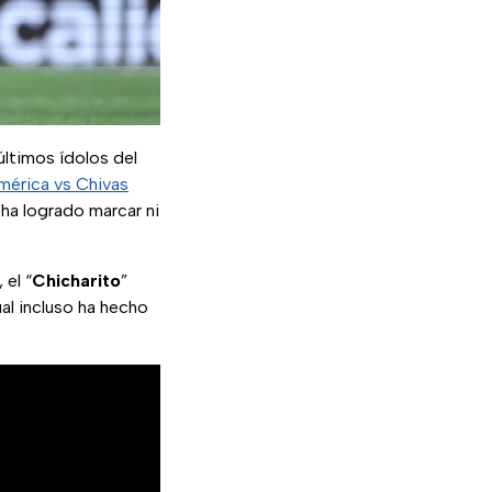
ltimos ídolos del
mérica vs Chivas
ha logrado marcar ni
, el “
Chicharito
”
al incluso ha hecho