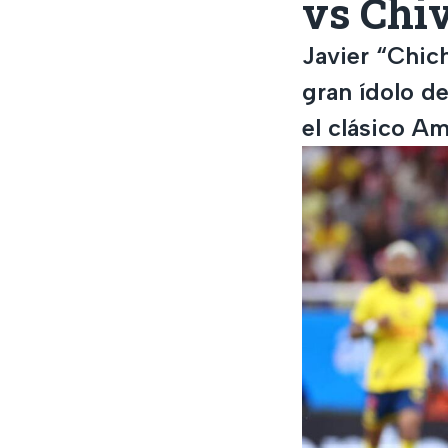
vs Chi
Javier “Chic
gran ídolo d
el clásico Am