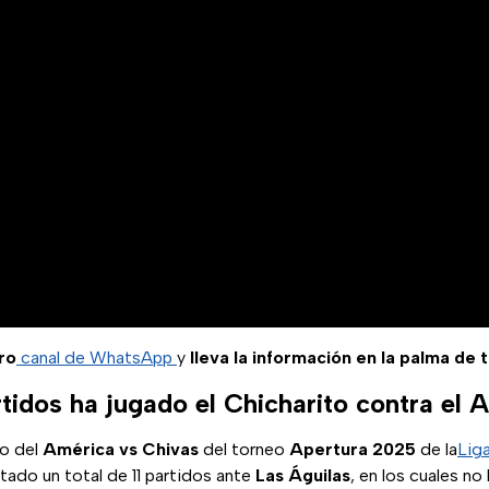
ro
canal de WhatsApp
y
lleva la información en la palma de 
tidos ha jugado el Chicharito contra el 
io del
América
vs
Chivas
del torneo
Apertura 2025
de la
Lig
tado un total de 11 partidos ante
Las Águilas
, en los cuales no