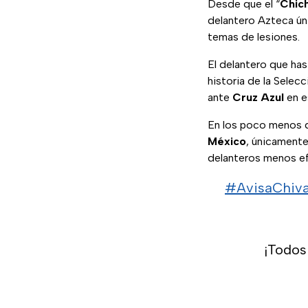
Desde que el “
Chic
delantero Azteca ún
temas de lesiones.
El delantero que ha
historia de la Selec
ante
Cruz Azul
en 
En los poco menos d
México
, únicamente
delanteros menos ef
#AvisaChiv
¡Todos