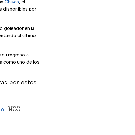
las
Chivas
, el
s disponibles por
o goleador en la
ntando el último
 su regreso a
oca como uno de los
vas por estos
co
! 🇲🇽