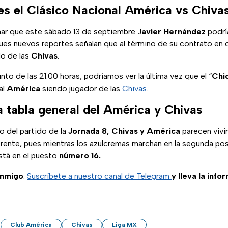
es el Clásico Nacional América vs Chiva
nar que este sábado 13 de septiembre J
avier Hernández
podría
es nuevos reportes señalan que al término de su contrato en 
do de las
Chivas
.
nto de las 21:00 horas, podríamos ver la última vez que el “
Chi
al
América
siendo jugador de las
Chivas
.
a tabla general del América y Chivas
io del partido de la
Jornada 8,
Chivas y América
parecen vivir
ente, pues mientras los azulcremas marchan en la segunda posi
stá en el puesto
número 16.
onmigo
.
Suscríbete a nuestro canal de Telegram
y lleva la info
Club América
Chivas
Liga MX