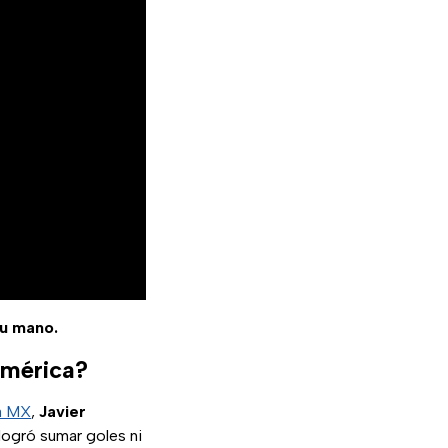
tu mano.
América?
a MX
,
Javier
 logró sumar goles ni