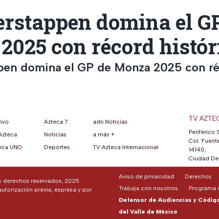
rstappen domina el G
2025 con récord histór
pen domina el GP de Monza 2025 con r
TV AZTE
vivo
Azteca 7
adn Noticias
Periférico 
Azteca
Noticias
a más +
ueva pestaña)
na nueva pestaña)
una nueva pestaña)
re en una nueva pestaña)
se abre en una nueva pestaña)
ok (se abre en una nueva pestaña)
atsApp (se abre en una nueva pestaña)
Col. Fuente
eca UNO
Deportes
TV Azteca Internacional
14140,
Ciudad De 
Aviso de privacidad
Derechos
os derechos reservados, 2025.
Trabaja con nosotros
Programa d
autorización previa, expresa y por
Defensor de Audiencias y Código 
del Valle de México