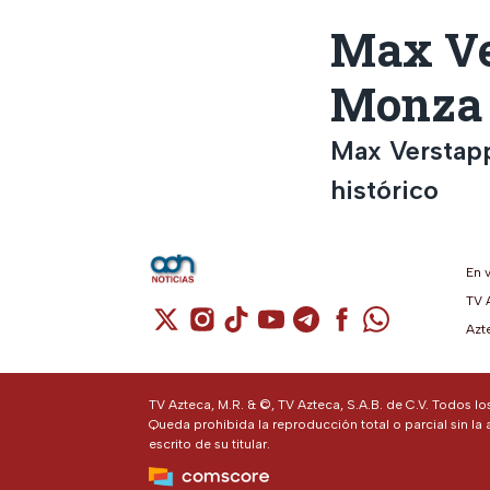
Max Ve
Monza 
Max Verstap
histórico
En 
TV 
Cuenta de X / Twitter (se abre en una n
Cuenta de Instagram (se abre en u
Cuenta de TikTok (se abre en 
Cuenta de YouTube (se ab
Cuenta de Telegram (
Cuenta de Facebo
Cuenta de Wh
Azt
TV Azteca, M.R. & ©, TV Azteca, S.A.B. de C.V. Todos l
Queda prohibida la reproducción total o parcial sin la 
escrito de su titular.