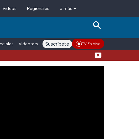
Videos
Regionales
a más +
Suscríbete
eciales
Videoteca
Conductores
Voces adn Noticias
Enlace La
TV En Vivo