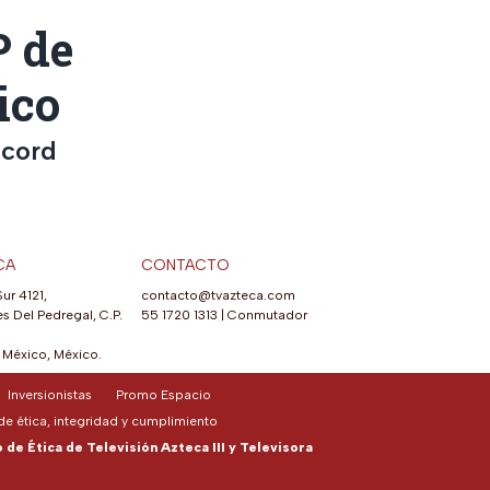
P de
ico
écord
CA
CONTACTO
Sur 4121,
contacto@tvazteca.com
s Del Pedregal, C.P.
55 1720 1313
|
Conmutador
México, México.
Inversionistas
Promo Espacio
e ética, integridad y cumplimiento
de Ética de Televisión Azteca III y Televisora