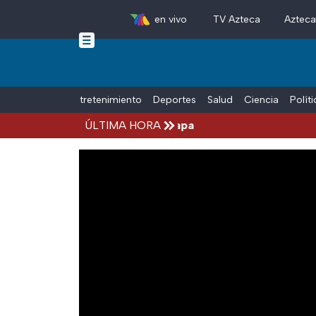
en vivo
TV Azteca
Aztec
Skip to main content
Tiempo Libre
Entretenimiento
Deportes
Salud
Ciencia
Polít
 Aguirre, por el Caso Ayotzinapa
ÚLTIMA HORA