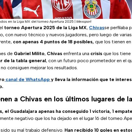
ados en la Liga MX del torneo Apertura 2025
|
Mexsport
el
torneo Apertura 2025 de la Liga MX
,
Chivas
se perfilaba p
lo, con nuevo técnico y nuevos jugadores, pero luego de varias
erente,
con apenas 4 puntos de 18 posibles,
que los tienen en 
enes de
Gabriel Milito
,
Chivas
enfrenta una
crisis
que los tiene 
r de la tabla general
, con un futuro poco prometedor en el q
 no consiguen mejorar los resultados.
ro
canal de WhatsApp
y lleva la información que te intere
o.
nen a Chivas en los últimos lugares de 
s, el Guadalajara apenas ha conseguido 1 victoria, 1 empate
mente negativo que los ha dejado en el lugar 16 del torneo Ap
sido su mal trabajo defensivo.
Han recibido 10 goles en esto