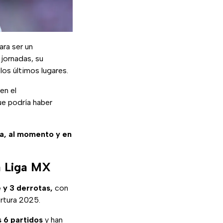
ara ser un
 jornadas, su
los últimos lugares.
en el
ue podría haber
sa, al momento y en
la Liga MX
 y 3 derrotas,
con
ertura 2025.
s 6 partidos
y han