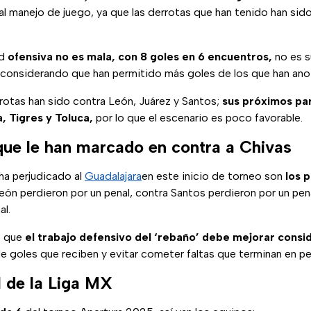
 manejo de juego, ya que las derrotas que han tenido han sido
ad
ofensiva no es mala, con 8 goles en 6 encuentros,
no es s
, considerando que han permitido más goles de los que han ano
rotas han sido contra León, Juárez y Santos;
sus próximos par
, Tigres y Toluca,
por lo que el escenario es poco favorable.
que le han marcado en contra a Chivas
ha perjudicado al
Guadalajara
en este inicio de torneo son
los 
eón perdieron por un penal, contra Santos perdieron por un pen
al.
e que
el trabajo defensivo del ‘rebaño’ debe mejorar cons
de goles que reciben y evitar cometer faltas que terminan en pe
l de la Liga MX