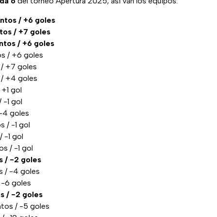
ada 6
del torneo Apertura 2025, así van los equipos:
ntos / +6 goles
tos / +7 goles
ntos / +6 goles
os / +6 goles
 / +7 goles
 / +4 goles
 +1 gol
 -1 gol
 -4 goles
s / -1 gol
 -1 gol
s / -1 gol
 / -2 goles
s / -4 goles
/ -6 goles
s / -2 goles
tos / -5 goles