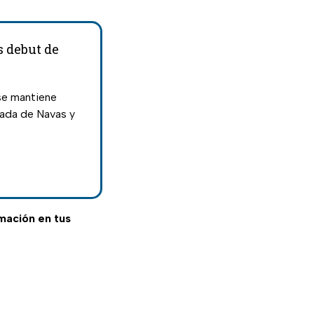
s debut de
 se mantiene
egada de Navas y
rmación en tus