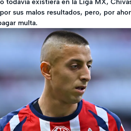
o todavía existiera en la Liga MX, Chiva
por sus malos resultados, pero, por ahor
pagar multa.