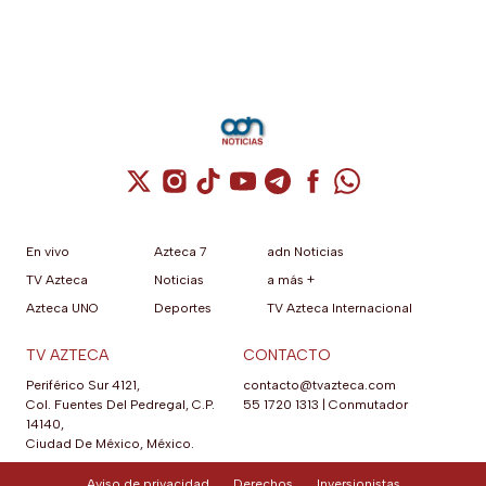
Cuenta de X / Twitter (se abre en una nuev
Cuenta de Instagram (se abre en una n
Cuenta de TikTok (se abre en una
Cuenta de YouTube (se abre 
Cuenta de Telegram (se a
Cuenta de Facebook 
Cuenta de Whats
En vivo
Azteca 7
adn Noticias
TV Azteca
Noticias
a más +
Azteca UNO
Deportes
TV Azteca Internacional
TV AZTECA
CONTACTO
Periférico Sur 4121,
contacto@tvazteca.com
Col. Fuentes Del Pedregal, C.P.
55 1720 1313
|
Conmutador
14140,
Ciudad De México, México.
Aviso de privacidad
Derechos
Inversionistas