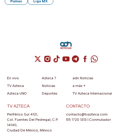
Pumas
Liga MX
Cuenta de X / Twitter (se abre en una nuev
Cuenta de Instagram (se abre en una n
Cuenta de TikTok (se abre en una
Cuenta de YouTube (se abre 
Cuenta de Telegram (se a
Cuenta de Facebook 
Cuenta de Whats
En vivo
Azteca 7
adn Noticias
TV Azteca
Noticias
a más +
Azteca UNO
Deportes
TV Azteca Internacional
TV AZTECA
CONTACTO
Periférico Sur 4121,
contacto@tvazteca.com
Col. Fuentes Del Pedregal, C.P.
55 1720 1313
|
Conmutador
14140,
Ciudad De México, México.