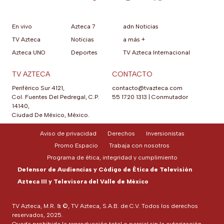
En vivo
Azteca 7
adn Noticias
TV Azteca
Noticias
a más +
Azteca UNO
Deportes
TV Azteca Internacional
TV AZTECA
CONTACTO
Periférico Sur 4121,
contacto@tvazteca.com
Col. Fuentes Del Pedregal, C.P.
55 1720 1313
|
Conmutador
14140,
Ciudad De México, México.
Aviso de privacidad
Derechos
Inversionistas
Promo Espacio
Trabaja con nosotros
Programa de ética, integridad y cumplimiento
Defensor de Audiencias y Código de Ética de Televisión
Azteca III y Televisora del Valle de México
TV Azteca, M.R. & ©, TV Azteca, S.A.B. de C.V. Todos los derechos
reservados, 2025.