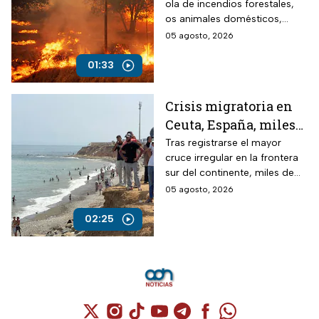
ola de incendios forestales,
animales son los más
os animales domésticos,
vulnerables
silvestres y de granja son las
05 agosto, 2026
víctimas más vulnerables.
01:33
Crisis migratoria en
Ceuta, España, miles
continúan varados en
Tras registrarse el mayor
cruce irregular en la frontera
playas
sur del continente, miles de
personas regresaron a
05 agosto, 2026
Marruecos otros permanecen
en las playas.
02:25
Cuenta de X / Twitter (se abre en una nuev
Cuenta de Instagram (se abre en una n
Cuenta de TikTok (se abre en una
Cuenta de YouTube (se abre 
Cuenta de Telegram (se a
Cuenta de Facebook 
Cuenta de Whats