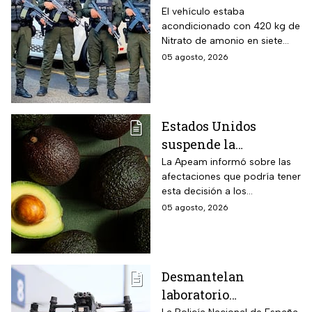
Abelardo de la
El vehículo estaba
acondicionado con 420 kg de
Espriella, desactivan
Nitrato de amonio en siete
autobús bomba cerca
cilindros y presuntamente lo
05 agosto, 2026
de Cali
acondicionó el Estado Mayor
Central (EMC), la mayor
disidencia de las FARC.
Estados Unidos
suspende la
importación de
La Apeam informó sobre las
afectaciones que podría tener
aguacate de
esta decisión a los
Michoacán por alerta
trabajadores y la industria
05 agosto, 2026
de seguridad
aguacatera
Desmantelan
laboratorio