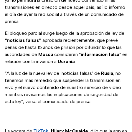
ya no permitirá la creación de nuevo contenido ni las
transmisiones en directo desde aquel país, así lo informó
el día de ayer la red social a través de un comunicado de
prensa.
El bloqueo parcial surge luego de la aprobación de ley de
“noticias falsas”
aprobada recientemente, que prevé
penas de hasta 15 años de prisión por difundir lo que las
autoridades de
Moscú
consideren “
información falsa
” en
relación con la invasión a
Ucrania
.
“A la luz de la nueva ley de ‘noticias falsas’ de
Rusia
, no
tenemos más remedio que suspender la transmisión en
vivo y el nuevo contenido de nuestro servicio de video
mientras revisamos las implicaciones de seguridad de
esta ley”, versa el comunicado de prensa.
La vocera de
TikTok
, Hilary McQuaide
, dijo que la app en