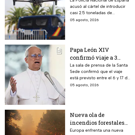
clandestino del CJNG
La Policía Nacional de España
acusó al cártel de introducir
en Cataluña, España;
casi 2.5 toneladas de
detienen a 13
metanfetaminas procedente
05 agosto, 2026
personas
de México; son acusados de
delitos contra la salud
Papa León XIV
confirmó viaje a 3
países de
La sala de prensa de la Santa
Sede confirmó que el viaje
Latinoamérica
está previsto entre el 6 y 17 de
noviembre de este mismo
05 agosto, 2026
año.
Nueva ola de
incendios forestales
en Europa; los
Europa enfrenta una nueva