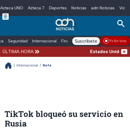
Azteca UNO
Azteca 7
Deportes
Noticias
adn Noticias
Video
Skip to main content
Suscríbete
ica
Seguridad
Internacional
Finanzas
adn Noticias Radio
Esp
TV En Vivo
ÚLTIMA HORA
Estados Unidos susp
/
Internacional
/
Nota
TikTok bloqueó su servicio en
Rusia