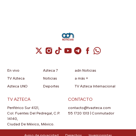
Cuenta de X / Twitter (se abre en una nuev
Cuenta de Instagram (se abre en una n
Cuenta de TikTok (se abre en una
Cuenta de YouTube (se abre 
Cuenta de Telegram (se a
Cuenta de Facebook 
Cuenta de Whats
En vivo
Azteca 7
adn Noticias
TV Azteca
Noticias
a más +
Azteca UNO
Deportes
TV Azteca Internacional
TV AZTECA
CONTACTO
Periférico Sur 4121,
contacto@tvazteca.com
Col. Fuentes Del Pedregal, C.P.
55 1720 1313
|
Conmutador
14140,
Ciudad De México, México.
Aviso de privacidad
Derechos
Inversionistas