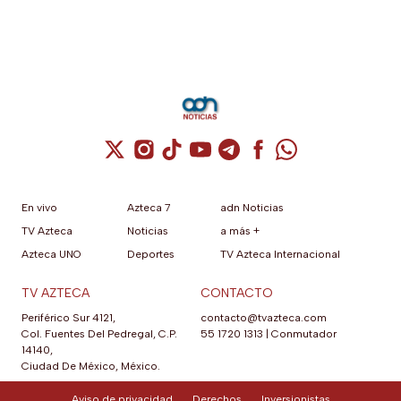
Cuenta de X / Twitter (se abre en una nuev
Cuenta de Instagram (se abre en una n
Cuenta de TikTok (se abre en una
Cuenta de YouTube (se abre 
Cuenta de Telegram (se a
Cuenta de Facebook 
Cuenta de Whats
En vivo
Azteca 7
adn Noticias
TV Azteca
Noticias
a más +
Azteca UNO
Deportes
TV Azteca Internacional
TV AZTECA
CONTACTO
Periférico Sur 4121,
contacto@tvazteca.com
Col. Fuentes Del Pedregal, C.P.
55 1720 1313
|
Conmutador
14140,
Ciudad De México, México.
Aviso de privacidad
Derechos
Inversionistas