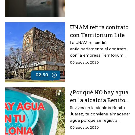
UNAM retira contrato
con Territorium Life
La UNAM rescindió
anticipadamente el contrato
con la empresa Territorium
Life, encargada del examen
06 agosto, 2026
de ingreso a licenciatura.
02:50
¿Por qué NO hay agua
en la alcaldía Benito
Juárez? Lista de
Si vives en la alcaldía Benito
Juárez, te conviene almacenar
colonias afectadas
agua porque se registra
hasta el viernes
suspensión del suministro por
06 agosto, 2026
más de 48 horas.