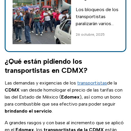
de
Los bloqueos de los
transportistas
transportistas
en CDMX y en
paralizarán varios
qué calles habrá
puntos de la CDMX,
26 octubre, 2025
bloqueos
ya que se
movilizarán más de
8 mil unidades;
estas son las
¿Qué están pidiendo los
alternativas viales.
transportistas en CDMX?
Las demandas y exigencias de los
transportistas
de la
CDMX
van desde homologar el precio de las tarifas con
las del Estado de México (
Edomex
), así como un bono
para combustible que sea efectivo para poder seguir
brindando
el
servicio
.
A grandes rasgos y con base al incremento que se aplicó
en el
Edomex
, los
transportistas de la CDMX
están