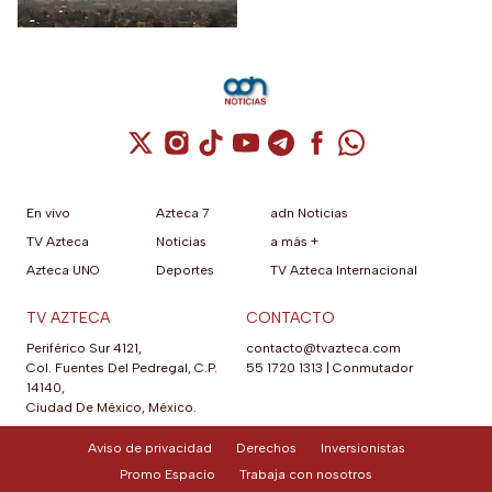
Contingencia Ambiental.
Cuenta de X / Twitter (se abre en una nuev
Cuenta de Instagram (se abre en una n
Cuenta de TikTok (se abre en una
Cuenta de YouTube (se abre 
Cuenta de Telegram (se a
Cuenta de Facebook 
Cuenta de Whats
En vivo
Azteca 7
adn Noticias
TV Azteca
Noticias
a más +
Azteca UNO
Deportes
TV Azteca Internacional
TV AZTECA
CONTACTO
Periférico Sur 4121,
contacto@tvazteca.com
Col. Fuentes Del Pedregal, C.P.
55 1720 1313
|
Conmutador
14140,
Ciudad De México, México.
Aviso de privacidad
Derechos
Inversionistas
Promo Espacio
Trabaja con nosotros