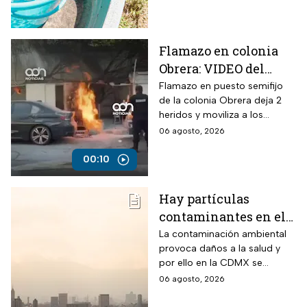
Flamazo en colonia
Obrera: VIDEO del
siniestro en puesto
Flamazo en puesto semifijo
de la colonia Obrera deja 2
semifijo que dejó
heridos y moviliza a los
heridos
servicios de emergencia en
06 agosto, 2026
Isabel la Católica y
Chimalpopoca.
00:10
Hay partículas
contaminantes en el
ambiente; así está la
La contaminación ambiental
provoca daños a la salud y
calidad del aire hoy
por ello en la CDMX se
en CDMX
monitorea la calidad del aire
06 agosto, 2026
para en caso de ser necesario
activar la Fase 1 de