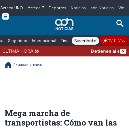
Azteca UNO
Azteca 7
Deportes
Noticias
adn Noticias
Video
Skip to main content
Suscríbete
ica
Seguridad
Internacional
Finanzas
adn Noticias Radio
Esp
TV En Vivo
ÚLTIMA HORA
Detienen al exgober
/
Ciudad
/
Nota
Mega marcha de
transportistas: Cómo van las