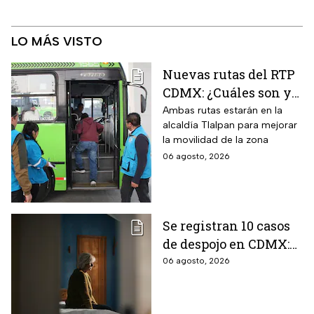
LO MÁS VISTO
Nuevas rutas del RTP
CDMX: ¿Cuáles son y
con qué estaciones
Ambas rutas estarán en la
alcaldía Tlalpan para mejorar
del Metrobús
la movilidad de la zona
conectan?
06 agosto, 2026
Se registran 10 casos
de despojo en CDMX:
adultos mayores son
06 agosto, 2026
las principales
víctimas