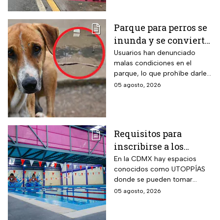
Parque para perros se
inunda y se convierte
en foco de infección;
Usuarios han denunciado
malas condiciones en el
el área canina está
parque, lo que prohíbe darle
inutilizable
un uso adecuado
05 agosto, 2026
Requisitos para
inscribirse a los
talleres de la UTOPÍA
En la CDMX hay espacios
conocidos como UTOPPÍAS
Coyoacán
donde se pueden tomar
talleres y practicar deportes y
05 agosto, 2026
habrá uno nuevo en
Coyoacán.