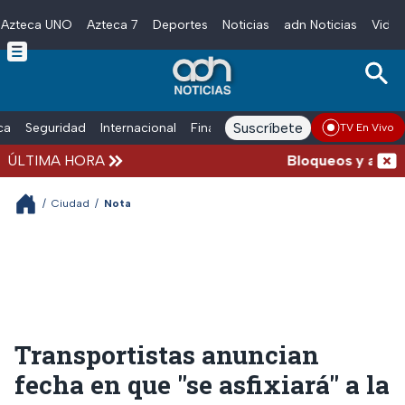
Azteca UNO
Azteca 7
Deportes
Noticias
adn Noticias
Video
Skip to main content
Suscríbete
ica
Seguridad
Internacional
Finanzas
adn Noticias Radio
Esp
TV En Vivo
ÚLTIMA HORA
Bloqueos y accident
/
Ciudad
/
Nota
Transportistas anuncian
fecha en que "se asfixiará" a la