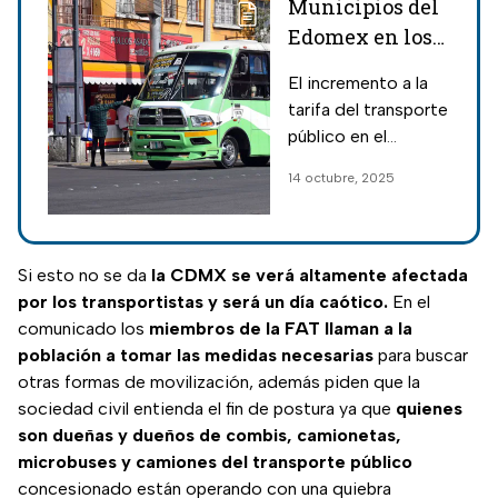
Municipios del
Edomex en los
que aumentará
El incremento a la
a 11 pesos la
tarifa del transporte
tarifa de
público en el
transporte
Edomex aplicará
14 octubre, 2025
público
diferente en
algunos municipios;
nuevos costos irán
de 11 a 14 pesos
Si esto no se da
la CDMX se verá altamente afectada
dependiendo la
por los transportistas y será un día caótico.
En el
zona.
comunicado los
miembros de la FAT llaman a la
población a tomar las medidas necesarias
para buscar
otras formas de movilización, además piden que la
sociedad civil entienda el fin de postura ya que
quienes
son dueñas y dueños de combis, camionetas,
microbuses y camiones del transporte público
concesionado están operando con una quiebra