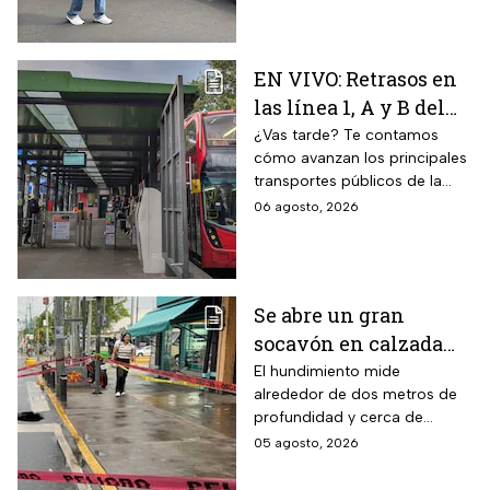
en varias alcaldías de CDMX.
EN VIVO: Retrasos en
las línea 1, A y B del
Metro CDMX;
¿Vas tarde? Te contamos
cómo avanzan los principales
Metrobús sin
transportes públicos de la
contratiempos hoy
capital durante este jueves.
06 agosto, 2026
jueves 6 de agosto
Se abre un gran
socavón en calzada
Taxqueña tras paso de
El hundimiento mide
alrededor de dos metros de
Trolebús
profundidad y cerca de
cuatro metros de diámetro.
05 agosto, 2026