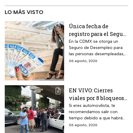
LO MÁS VISTO
Única fecha de
registro para el Seguro
de Desempleo en
En la CDMX se otorga un
Seguro de Desempleo para
CDMX que da 3 mil
las personas desempleadas,
566 pesos
así que si perdiste tu trabajo
06 agosto, 2026
te decimos cómo inscribirte
para recibir el apoyo.
EN VIVO: Cierres
viales por 8 bloqueos
en CDMX hoy
Si eres automovilista, te
recomendamos salir con
tiempo debido a que habrá
cierres viales por
06 agosto, 2026
manifestaciones y bloqueos