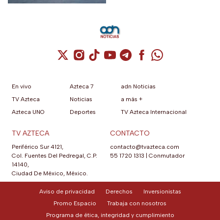
Cuenta de X / Twitter (se abre en una nuev
Cuenta de Instagram (se abre en una n
Cuenta de TikTok (se abre en una
Cuenta de YouTube (se abre 
Cuenta de Telegram (se a
Cuenta de Facebook 
Cuenta de Whats
En vivo
Azteca 7
adn Noticias
TV Azteca
Noticias
a más +
Azteca UNO
Deportes
TV Azteca Internacional
TV AZTECA
CONTACTO
Periférico Sur 4121,
contacto@tvazteca.com
Col. Fuentes Del Pedregal, C.P.
55 1720 1313
|
Conmutador
14140,
Ciudad De México, México.
Aviso de privacidad
Derechos
Inversionistas
Promo Espacio
Trabaja con nosotros
Programa de ética, integridad y cumplimiento