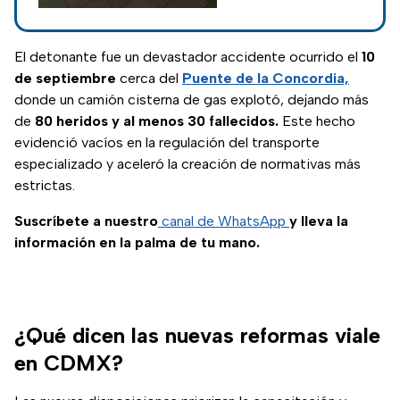
nuevas licencias y
operativos para
reforzar la movilidad
El detonante fue un devastador accidente ocurrido el
10
segura.
de septiembre
cerca del
Puente de la Concordia,
donde un camión cisterna de gas explotó, dejando más
de
80 heridos y al menos 30 fallecidos.
Este hecho
evidenció vacíos en la regulación del transporte
especializado y aceleró la creación de normativas más
estrictas.
Suscríbete a nuestro
canal de WhatsApp
y lleva la
información en la palma de tu mano.
¿Qué dicen las nuevas reformas viale
en CDMX?