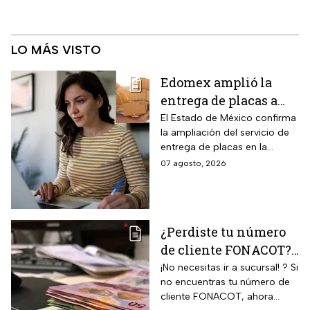
LO MÁS VISTO
Edomex amplió la
entrega de placas a
domicilio a todo el
El Estado de México confirma
la ampliación del servicio de
estado: los tres pasos
entrega de placas en la
para reemplacar en
puerta del domicilio,
07 agosto, 2026
línea antes del 31 de
disponible ahora en toda la
agosto y evitar multas
zona metropolitana. La
medida aplica a un grupo de
de hasta $2,346 pesos
conductores que todavía
¿Perdiste tu número
deben completar el cambio.
de cliente FONACOT?
Así puedes
¡No necesitas ir a sucursal! ? Si
no encuentras tu número de
recuperarlo y
cliente FONACOT, ahora
consultar tu crédito