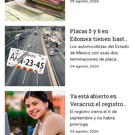
puedes recuperarlo y
05 agosto, 2026
2026
consultar tu crédito
fácilmente.
Placas 5 y 6 en
Edomex tienen hasta
el 31 de agosto 2026
Los automovilistas del Estado
de México con esas dos
para realizar la
terminaciones de placa
verificación
enfrentan el cierre de su
04 agosto, 2026
vehicular o recibirán
periodo este mes. Quien no
esta multa
cumpla con la revisión de
emisiones antes de que
acabe agosto pagará una
Ya está abierto en
sanción de miles de pesos.
Veracruz el registro
para becas de hasta
El registro cierra el 6 de
septiembre y no habrá
$3,000 pesos para
prórroga
estudiantes de todos
03 agosto, 2026