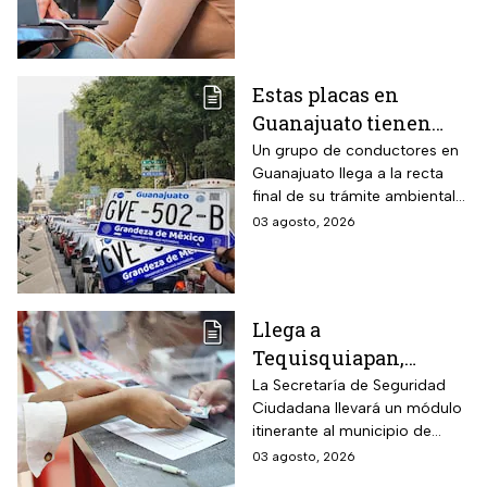
los niveles: fecha
límite y requisitos
para aplicar
Estas placas en
Guanajuato tienen
hasta el 31 de agosto
Un grupo de conductores en
Guanajuato llega a la recta
2026 para realizar la
final de su trámite ambiental
verificación
semestral. El descuido cuesta
03 agosto, 2026
vehicular o habrá
más de dos mil pesos y
multas de más de
compromete la circulación
legal del vehículo.
$2,000
Llega a
Tequisquiapan,
Querétaro, unidad
La Secretaría de Seguridad
Ciudadana llevará un módulo
móvil de licencia de
itinerante al municipio de
conducir este martes
Tequisquiapan, en Querétaro,
03 agosto, 2026
4 de agosto: los cupos
para expedir permisos de