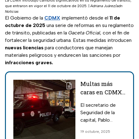
La CDMX introdujo cambios significativos en su reglamento de tránsito,
que entraron en vigor el 11 de octubre de 2025.
|
Adriana Juárez/adn
Noticias
El Gobierno de la
CDMX
implementó desde el
11 de
octubre de 2025
una serie de reformas en su reglamento
de tránsito, publicadas en la
Gaceta Oficial,
con el fin de
fortalecer la seguridad urbana. Estas medidas introducen
nuevas licencias
para conductores que manejan
materiales peligrosos y endurecen las sanciones por
infracciones graves.
Multas más
caras en CDMX;
hasta 68 mil
El secretario de
pesos por violar
Seguridad de la
el reglamento
capital, Pablo
de tránsito
Vázquez, anunció
19 octubre, 2025
multas más altas,