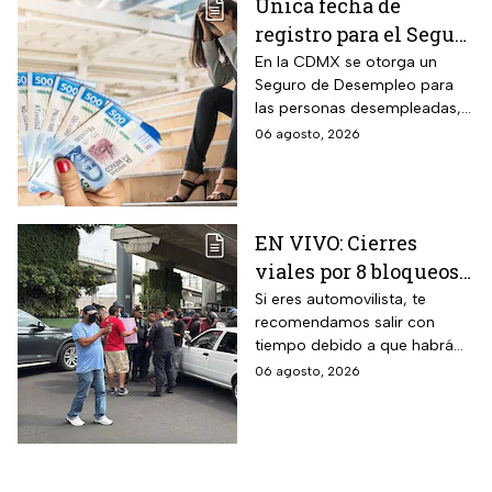
Única fecha de
registro para el Seguro
de Desempleo en
En la CDMX se otorga un
Seguro de Desempleo para
CDMX que da 3 mil
las personas desempleadas,
566 pesos
así que si perdiste tu trabajo
06 agosto, 2026
te decimos cómo inscribirte
para recibir el apoyo.
EN VIVO: Cierres
viales por 8 bloqueos
en CDMX hoy
Si eres automovilista, te
recomendamos salir con
tiempo debido a que habrá
cierres viales por
06 agosto, 2026
manifestaciones y bloqueos
en varias alcaldías de CDMX.