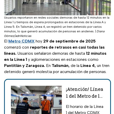
Usuarios reportaron en redes sociales demoras de hasta 12 minutos en la
Línea 1 y tiempos de espera prolongados en estaciones de la Línea A y
Línea 5. En Talismán, Línea 4, se registró un tren detenido por varios
minutos, lo que generó acumulación de personas en andenes.
|
Diana
Gómez/adnNoticias
El
Metro CDMX
hoy
29 de septiembre de 2025
comenzó con
reportes de retrasos en casi todas las
líneas.
Usuarios señalaron demoras de hasta
12 minutos
en la Línea 1
y aglomeraciones en estaciones como
Pantitlán y Zaragoza.
En
Talismán,
de la
Línea 4,
un tren
detenido generó molestia por acumulación de personas.
¡Atención! Línea
1 del Metro de la
CDMX cerrará
El horario de la Línea
antes de lo
1 del Metro CDMX