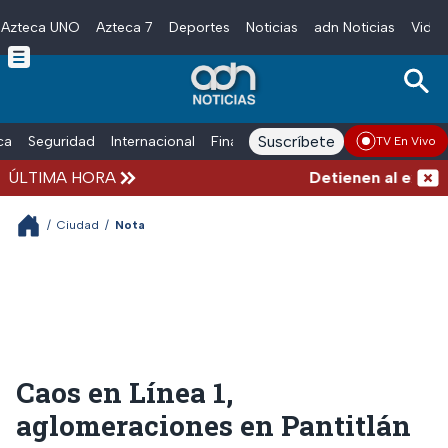
Azteca UNO
Azteca 7
Deportes
Noticias
adn Noticias
Video
Skip to main content
Suscríbete
ica
Seguridad
Internacional
Finanzas
adn Noticias Radio
Esp
TV En Vivo
ÚLTIMA HORA
Detienen al exgober
/
Ciudad
/
Nota
Caos en Línea 1,
aglomeraciones en Pantitlán