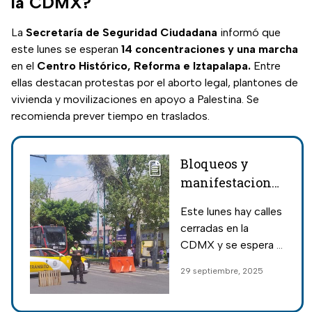
la CDMX?
La
Secretaría de Seguridad Ciudadana
informó que
este lunes se esperan
14 concentraciones y una marcha
en el
Centro Histórico, Reforma e Iztapalapa.
Entre
ellas destacan protestas por el aborto legal, plantones de
vivienda y movilizaciones en apoyo a Palestina. Se
recomienda prever tiempo en traslados.
Bloqueos y
manifestaciones
afectarán calles
Este lunes hay calles
este 29 de
cerradas en la
septiembre
CDMX y se espera el
comienzo de
avance de una
29 septiembre, 2025
semana
marcha; bloqueos y
manifestaciones
afectarán la