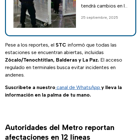
habitual
tendrá cambios en lo
durante fines de
que resta de
25 septiembre, 2025
semana
septiembre y parte
de octubre; conoce
fechas, rutas
alternas y opciones
Pese a los reportes, el
STC
informó que todas las
de traslado.
estaciones se encuentran abiertas, incluidas
Zócalo/Tenochtitlan, Balderas y La Paz.
El acceso
regulado en terminales busca evitar incidentes en
andenes.
Suscríbete a nuestro
canal de WhatsApp
y lleva la
información en la palma de tu mano.
Autoridades del Metro reportan
afectaciones en 12 líneas