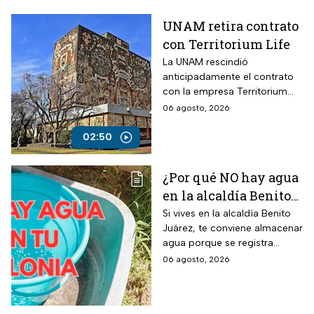
UNAM retira contrato
con Territorium Life
La UNAM rescindió
anticipadamente el contrato
con la empresa Territorium
Life, encargada del examen
06 agosto, 2026
de ingreso a licenciatura.
02:50
¿Por qué NO hay agua
en la alcaldía Benito
Juárez? Lista de
Si vives en la alcaldía Benito
Juárez, te conviene almacenar
colonias afectadas
agua porque se registra
hasta el viernes
suspensión del suministro por
06 agosto, 2026
más de 48 horas.