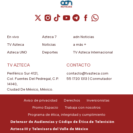
Cuenta de X / Twitter (se abre en una nuev
Cuenta de Instagram (se abre en una n
Cuenta de TikTok (se abre en una
Cuenta de YouTube (se abre 
Cuenta de Telegram (se a
Cuenta de Facebook 
Cuenta de Whats
En vivo
Azteca 7
adn Noticias
TV Azteca
Noticias
a más +
Azteca UNO
Deportes
TV Azteca Internacional
TV AZTECA
CONTACTO
Periférico Sur 4121,
contacto@tvazteca.com
Col. Fuentes Del Pedregal, C.P.
55 1720 1313
|
Conmutador
14140,
Ciudad De México, México.
Aviso de privacidad
Derechos
Inversionistas
Promo Espacio
Trabaja con nosotros
Programa de ética, integridad y cumplimiento
Defensor de Audiencias y Código de Ética de Televisión
Azteca III y Televisora del Valle de México