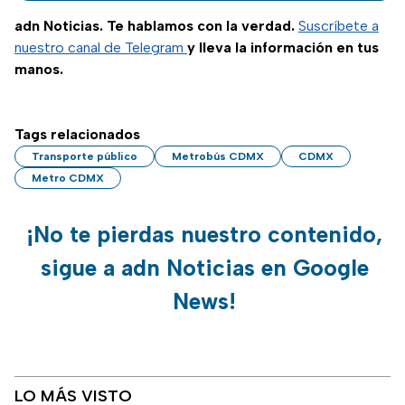
circulación vehicular.
adn Noticias. Te hablamos con la verdad.
Suscríbete a
nuestro canal de Telegram
y lleva la información en tus
manos.
Tags relacionados
Transporte público
Metrobús CDMX
CDMX
Metro CDMX
¡No te pierdas nuestro contenido,
sigue a adn Noticias en Google
News!
LO MÁS VISTO