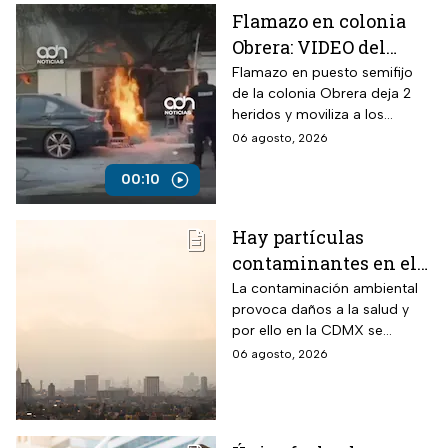
Flamazo en colonia
Obrera: VIDEO del
siniestro en puesto
Flamazo en puesto semifijo
de la colonia Obrera deja 2
semifijo que dejó
heridos y moviliza a los
heridos
servicios de emergencia en
06 agosto, 2026
Isabel la Católica y
Chimalpopoca.
00:10
Hay partículas
contaminantes en el
ambiente; así está la
La contaminación ambiental
provoca daños a la salud y
calidad del aire hoy
por ello en la CDMX se
en CDMX
monitorea la calidad del aire
06 agosto, 2026
para en caso de ser necesario
activar la Fase 1 de
Contingencia Ambiental.