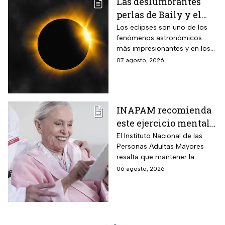
Las deslumbrantes
perlas de Baily y el
anillo de diamantes
Los eclipses son uno de los
fenómenos astronómicos
que se verán en el
más impresionantes y en los
eclipse solar total
próximos días habrá un
07 agosto, 2026
eclipse solar y hay dos
momentos clave que no te
puedes perder.
INAPAM recomienda
este ejercicio mental
para adultos mayores
El Instituto Nacional de las
Personas Adultas Mayores
5 veces a la semana
resalta que mantener la
durante 3 meses para
disciplina es la clave para
06 agosto, 2026
mejorar la atención
alcanzar los resultados
deseados.