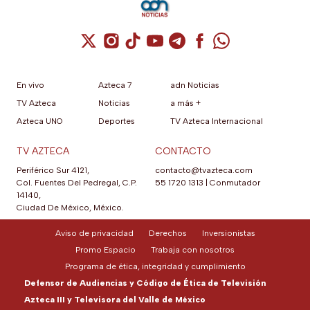
Cuenta de X / Twitter (se abre en una nuev
Cuenta de Instagram (se abre en una n
Cuenta de TikTok (se abre en una
Cuenta de YouTube (se abre 
Cuenta de Telegram (se a
Cuenta de Facebook 
Cuenta de Whats
En vivo
Azteca 7
adn Noticias
TV Azteca
Noticias
a más +
Azteca UNO
Deportes
TV Azteca Internacional
TV AZTECA
CONTACTO
Periférico Sur 4121,
contacto@tvazteca.com
Col. Fuentes Del Pedregal, C.P.
55 1720 1313
|
Conmutador
14140,
Ciudad De México, México.
Aviso de privacidad
Derechos
Inversionistas
Promo Espacio
Trabaja con nosotros
Programa de ética, integridad y cumplimiento
Defensor de Audiencias y Código de Ética de Televisión
Azteca III y Televisora del Valle de México