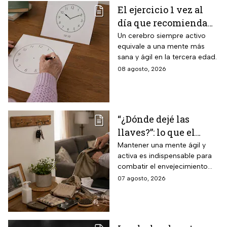
El ejercicio 1 vez al
día que recomienda
INAPAM para adultos
Un cerebro siempre activo
equivale a una mente más
mayores para mejorar
sana y ágil en la tercera edad.
la percepción motora
08 agosto, 2026
y la capacidad de
espacio visual
“¿Dónde dejé las
llaves?”: lo que el
INAPAM advierte
Mantener una mente ágil y
activa es indispensable para
sobre los 3 olvidos
combatir el envejecimiento
comunes que no
natural del cerebro.
07 agosto, 2026
debes ignorar en la
vejez