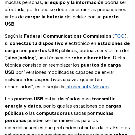
muchas personas,
el equipo y la información
podría ser
afectada, por lo que se debe tener ciertas precauciones
antes de
cargar la batería
del celular con un
puerto
USB
.
Según la
Federal Communications Commission
(
FCC
),
si
conectas tu dispositivo
electrónico en
estaciones de
carga
con
puertos USB
públicos, podrías ser víctima del
"
juice jacking
", una técnica de
robo cibernético
. Dicha
técnica consiste en reemplazar los
puertos de carga
USB
por "versiones modificadas capaces de enviar
malware a los dispositivos una vez que estén
conectados", esto según la
Infosecurity México
.
Los
puertos USB
están diseñados para
transmitir
energía y datos
, por lo que las estaciones de
cargas
públicas
o las
computadoras
usadas por
muchas
personas
pueden ser herramientas para los
ciberdelincuentes que pretenden robar tus datos. Esto es
peligroso pues en ocasiones se integran virus que
roban