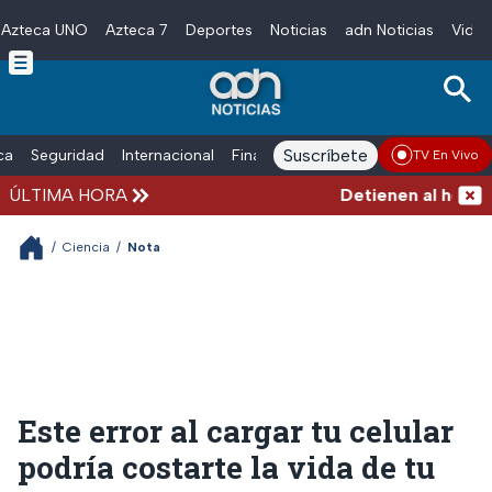
Azteca UNO
Azteca 7
Deportes
Noticias
adn Noticias
Video
Skip to main content
Suscríbete
ica
Seguridad
Internacional
Finanzas
adn Noticias Radio
Esp
TV En Vivo
ÚLTIMA HORA
Detienen al hombre q
/
Ciencia
/
Nota
Este error al cargar tu celular
podría costarte la vida de tu