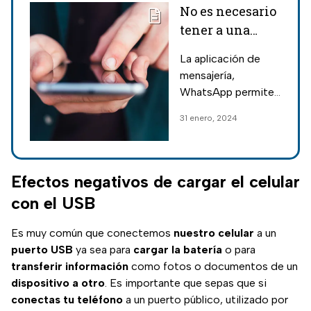
No es necesario
tener a una
persona
La aplicación de
agregada para
mensajería,
enviar mensaje
WhatsApp permite
por WhatsApp
enviar mensajes sin
31 enero, 2024
tener al receptor en
los contactos
Efectos negativos de cargar el celular
con el USB
Es muy común que conectemos
nuestro celular
a un
puerto USB
ya sea para
cargar la batería
o para
transferir información
como fotos o documentos de un
dispositivo a otro
. Es importante que sepas que si
conectas tu teléfono
a un puerto público, utilizado por