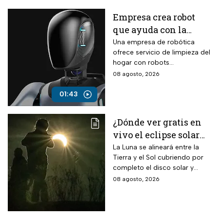
Empresa crea robot
que ayuda con la
limpieza del hogar
Una empresa de robótica
ofrece servicio de limpieza del
hogar con robots
humanoides por 30 dólares la
08 agosto, 2026
hora.
01:43
¿Dónde ver gratis en
vivo el eclipse solar
en México?
La Luna se alineará entre la
Tierra y el Sol cubriendo por
completo el disco solar y
generará oscuridad diurna, un
08 agosto, 2026
fenómeno astronómico
imperdible.