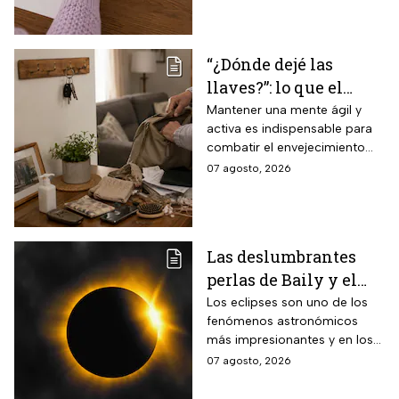
espacio visual
“¿Dónde dejé las
llaves?”: lo que el
INAPAM advierte
Mantener una mente ágil y
activa es indispensable para
sobre los 3 olvidos
combatir el envejecimiento
comunes que no
natural del cerebro.
07 agosto, 2026
debes ignorar en la
vejez
Las deslumbrantes
perlas de Baily y el
anillo de diamantes
Los eclipses son uno de los
fenómenos astronómicos
que se verán en el
más impresionantes y en los
eclipse solar total
próximos días habrá un
07 agosto, 2026
eclipse solar y hay dos
momentos clave que no te