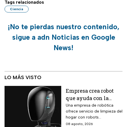
Tags relacionados
Ciencia
¡No te pierdas nuestro contenido,
sigue a adn Noticias en Google
News!
LO MÁS VISTO
Empresa crea robot
que ayuda con la
limpieza del hogar
Una empresa de robótica
ofrece servicio de limpieza del
hogar con robots
humanoides por 30 dólares la
08 agosto, 2026