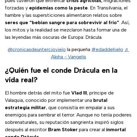
pues tuvieron que enfrentar
crisis agrícolas
, migraciones
forzadas y
epidemias como la peste
. En Transilvania, el
hambre y las supersticiones alimentaron relatos sobre
seres que “bebían sangre para sobrevivir al frío”
. Así,
los mitos y la realidad se mezclaron hasta formar una de
las leyendas más oscuras de Europa: Drácula.
@cronicasdeuntercioviejo
la pequeña
#edaddehielo
♬
Alpha - Vangelis
¿Quién fue el conde Drácula en la
vida real?
El hombre detrás del mito fue
Vlad III
, príncipe de
Valaquia, conocido por implementar una
brutal
estrategia militar
, que consistía en empalar a sus
enemigos para sembrar el terror. Aunque no tenía poderes
sobrenaturales, su reputación sangrienta inspiró siglos
después al escritor
Bram Stoker
para crear al
inmortal
conde Drácula
.