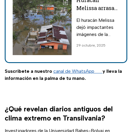
Huracán
Melissa arrasa
el Caribe;
El huracán Melissa
razones por las
dejó impactantes
que
imágenes de la
meteorólogos la
devastación que
29 octubre, 2025
llaman “la
provocó a su paso
tormenta del
por Jamaica y Cuba.
siglo”: VIDEOS
Suscríbete a nuestro
canal de WhatsApp
y lleva la
información en la palma de tu mano.
¿Qué revelan diarios antiguos del
clima extremo en Transilvania?
Investigadores de la Universidad Babeș-Bolyai en