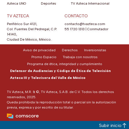
Azteca UNO
Deportes
TV Azteca Internacional
TV AZTECA
CONTACTO
Periférico Sur 4121,
contacto@tvazteca.com
Col. Fuentes Del Pedregal, C.P.
55 1720 1313
|
Conmutador
14140,
Ciudad De México, México.
Aviso de privacidad
Derechos
Inversionistas
Promo Espacio
Trabaja con nosotros
Programa de ética, integridad y cumplimiento
Defensor de Audiencias y Código de Ética de Televisión
Azteca III y Televisora del Valle de México
TV Azteca, M.R. & ©, TV Azteca, S.A.B. de C.V. Todos los derechos
reservados, 2025.
Queda prohibida la reproducción total o parcial sin la autorización
previa, expresa y por escrito de su titular.
Subir inicio