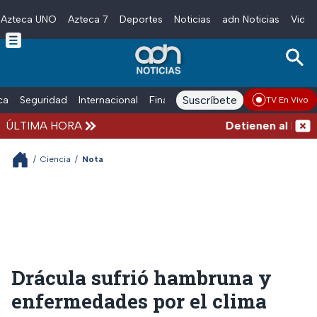
Azteca UNO
Azteca 7
Deportes
Noticias
adn Noticias
Video
Skip to main content
Suscríbete
ica
Seguridad
Internacional
Finanzas
adn Noticias Radio
Esp
TV En Vivo
ÚLTIMA HORA
Detienen al hombre 
/
Ciencia
/
Nota
Drácula sufrió hambruna y
enfermedades por el clima