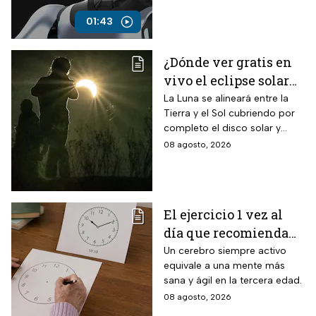
hora.
01:43
¿Dónde ver gratis en
vivo el eclipse solar
en México?
La Luna se alineará entre la
Tierra y el Sol cubriendo por
completo el disco solar y
generará oscuridad diurna, un
08 agosto, 2026
fenómeno astronómico
imperdible.
El ejercicio 1 vez al
día que recomienda
INAPAM para adultos
Un cerebro siempre activo
equivale a una mente más
mayores para mejorar
sana y ágil en la tercera edad.
la percepción motora
08 agosto, 2026
y la capacidad de