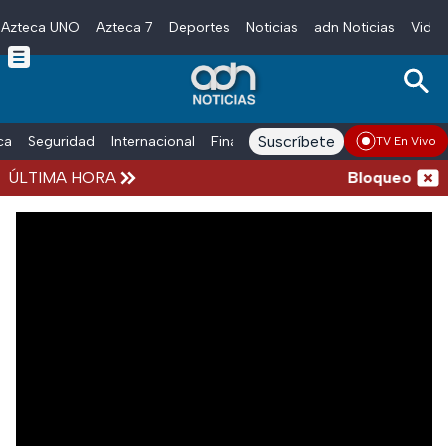
Azteca UNO
Azteca 7
Deportes
Noticias
adn Noticias
Video
Skip to main content
Suscríbete
ica
Seguridad
Internacional
Finanzas
adn Noticias Radio
Esp
TV En Vivo
ÚLTIMA HORA
Bloqueos y a