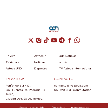
Cuenta de X / Twitter (se abre en una nuev
Cuenta de Instagram (se abre en una n
Cuenta de TikTok (se abre en una
Cuenta de YouTube (se abre 
Cuenta de Telegram (se a
Cuenta de Facebook 
Cuenta de Whats
En vivo
Azteca 7
adn Noticias
TV Azteca
Noticias
a más +
Azteca UNO
Deportes
TV Azteca Internacional
TV AZTECA
CONTACTO
Periférico Sur 4121,
contacto@tvazteca.com
Col. Fuentes Del Pedregal, C.P.
55 1720 1313
|
Conmutador
14140,
Ciudad De México, México.
Aviso de privacidad
Derechos
Inversionistas