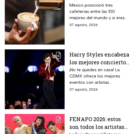
consideradas como las
México posicionó tres
cafeterías entre las 100
mejores del mundo
mejores del mundo y si eres
amante del café tienes que
07 agosto, 2026
visitarlas, aquí te contamos
todo sobre ellas.
Harry Styles encabeza
los mejores conciertos
en la CDMX hoy 7 de
¡No te quedes en casa! La
CDMX ofrece los mejores
agosto
eventos con artistas
internacionales este viernes 7
07 agosto, 2026
de agosto.
FENAPO 2026: estos
son todos los artistas