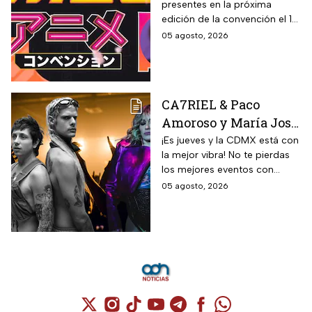
presentes en la próxima
edición de la convención el 12
y 13 de septiembre
05 agosto, 2026
CA7RIEL & Paco
Amoroso y María José
prenden la CDMX este
¡Es jueves y la CDMX está con
la mejor vibra! No te pierdas
jueves 6 de agosto;
los mejores eventos con
sedes, horarios y
artistas de primer nivel.
05 agosto, 2026
precios de boletos
Cuenta de X / Twitter (se abre en una nuev
Cuenta de Instagram (se abre en una n
Cuenta de TikTok (se abre en una
Cuenta de YouTube (se abre 
Cuenta de Telegram (se a
Cuenta de Facebook 
Cuenta de Whats