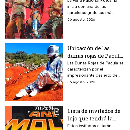
que darán conciertos
La Feria Nacional Potosina
inicia con una de las
GRATIS en San Luis
carteleras gratuitas más
Potosí
esperadas del año. Consulta
06 agosto, 2026
qué artistas se presentarán,
qué días subirán al escenario
y los horarios.
Ubicación de las
dunas rojas de Pacula,
un paisaje surrealista
Las Dunas Rojas de Pacula se
caracterizan por el
que te hará sentir en
impresionante desierto de
Marte
arena roja que se formó tras
06 agosto, 2026
un proceso geológico que
comenzó hace miles de años.
Lista de invitados de
lujo que tendrá la
Animole 2026
Estos invitados estarán