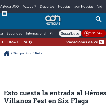
Azteca UNO
Azteca 7
Deportes
Noticias
adn Noticias
Video
Skip to main content
Suscríbete
ica
Seguridad
Internacional
Finanzas
adn Noticias Radio
Esp
TV En Vivo
ÚLTIMA HORA
Vacaciones de verano comp
/
Tiempo Libre
/
Nota
Esto cuesta la entrada al Héroe
Villanos Fest en Six Flags