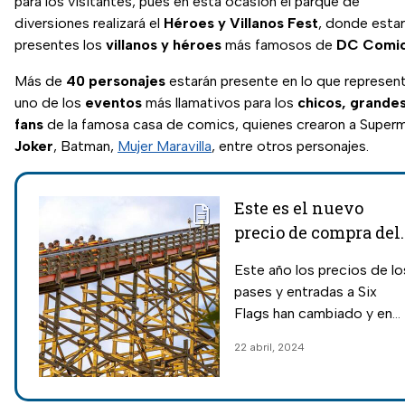
para los visitantes, pues en esta ocasión el parque de
diversiones realizará el
Héroes y Villanos Fest
, donde esta
presentes los
villanos y héroes
más famosos de
DC Comi
Más de
40 personajes
estarán presente en lo que represen
uno de los
eventos
más llamativos para los
chicos, grandes
fans
de la famosa casa de comics, quienes crearon a Super
Joker
, Batman,
Mujer Maravilla
, entre otros personajes.
Este es el nuevo
precio de compra del
Flash Pass 2024 en
Este año los precios de lo
Six Flags México
pases y entradas a Six
Flags han cambiado y en
esta ocasión se modificó
22 abril, 2024
el costo del Flash Pass
2024.