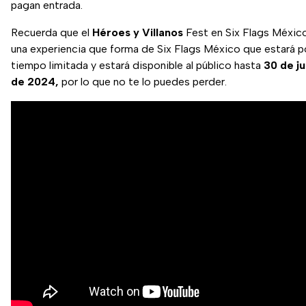
pagan entrada.
Recuerda que el
Héroes y Villanos
Fest en Six Flags Méxic
una experiencia que forma de Six Flags México que estará p
tiempo limitada y estará disponible al público hasta
30 de ju
de 2024,
por lo que no te lo puedes perder.