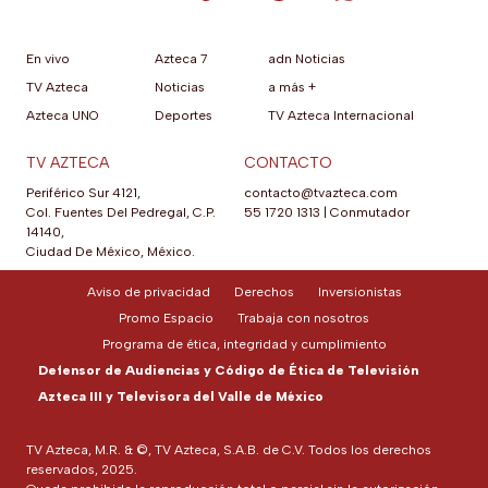
En vivo
Azteca 7
adn Noticias
TV Azteca
Noticias
a más +
Azteca UNO
Deportes
TV Azteca Internacional
TV AZTECA
CONTACTO
Periférico Sur 4121,
contacto@tvazteca.com
Col. Fuentes Del Pedregal, C.P.
55 1720 1313
|
Conmutador
14140,
Ciudad De México, México.
Aviso de privacidad
Derechos
Inversionistas
Promo Espacio
Trabaja con nosotros
Programa de ética, integridad y cumplimiento
Defensor de Audiencias y Código de Ética de Televisión
Azteca III y Televisora del Valle de México
TV Azteca, M.R. & ©, TV Azteca, S.A.B. de C.V. Todos los derechos
reservados, 2025.