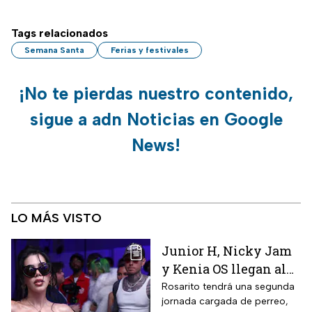
Tags relacionados
Semana Santa
Ferias y festivales
¡No te pierdas nuestro contenido,
sigue a adn Noticias en Google
News!
LO MÁS VISTO
Junior H, Nicky Jam
y Kenia OS llegan al
Baja Beach Fest 2026:
Rosarito tendrá una segunda
jornada cargada de perreo,
Estos son los horarios