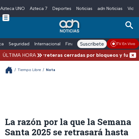
Azteca UNO
Azteca 7
Deportes
Noticias
adn Noticias
Video
Skip to main content
Suscríbete
ica
Seguridad
Internacional
Finanzas
adn Noticias Radio
Esp
TV En Vivo
mplicadas: Carreteras cerradas por bloqueos y fuertes ac
ÚLTIMA HORA
/
Tiempo Libre
/
Nota
La razón por la que la Semana
Santa 2025 se retrasará hasta