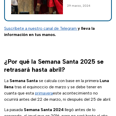
Cristo
Patrimonio
29 marzo, 2024
Intangible de
México por la
UNESCO, y aquí te
contamos en
Suscríbete a nuestro canal de Telegram
y lleva la
imágenes cómo se
información en tus manos.
vivió la Pasión y
Crucifixión de
Jesús.
¿Por qué la Semana Santa 2025 se
retrasará hasta abril?
La
Semana Santa
se calcula con base en la primera
Luna
llena
tras el equinoccio de marzo y se debe tener en
cuanta que esta
primavera
este acontecimiento no
ocurrirá antes del 22 de marzo, ni después del 25 de abril.
La pasada
Semana Santa 2024
llegó antes de lo
esperado, al igual que en 2016, pero no será hasta el año