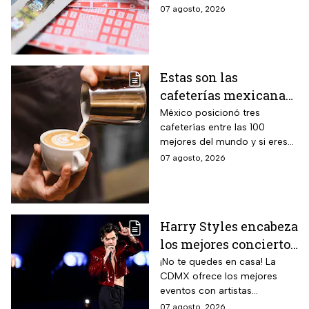
los números
combinaciones ganadoras y
07 agosto, 2026
ganadores
descubre si la suerte estuvo
de tu lado.
Estas son las
cafeterías mexicanas
consideradas como las
México posicionó tres
cafeterías entre las 100
mejores del mundo
mejores del mundo y si eres
amante del café tienes que
07 agosto, 2026
visitarlas, aquí te contamos
todo sobre ellas.
Harry Styles encabeza
los mejores conciertos
en la CDMX hoy 7 de
¡No te quedes en casa! La
CDMX ofrece los mejores
agosto
eventos con artistas
internacionales este viernes 7
07 agosto, 2026