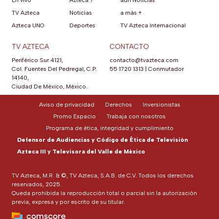
En vivo
Azteca 7
adn Noticias
TV Azteca
Noticias
a más +
Azteca UNO
Deportes
TV Azteca Internacional
TV AZTECA
CONTACTO
Periférico Sur 4121,
contacto@tvazteca.com
Col. Fuentes Del Pedregal, C.P.
55 1720 1313
|
Conmutador
14140,
Ciudad De México, México.
Aviso de privacidad
Derechos
Inversionistas
Promo Espacio
Trabaja con nosotros
Programa de ética, integridad y cumplimiento
Defensor de Audiencias y Código de Ética de Televisión
Azteca III y Televisora del Valle de México
TV Azteca, M.R. & ©, TV Azteca, S.A.B. de C.V. Todos los derechos
reservados, 2025.
Queda prohibida la reproducción total o parcial sin la autorización
previa, expresa y por escrito de su titular.