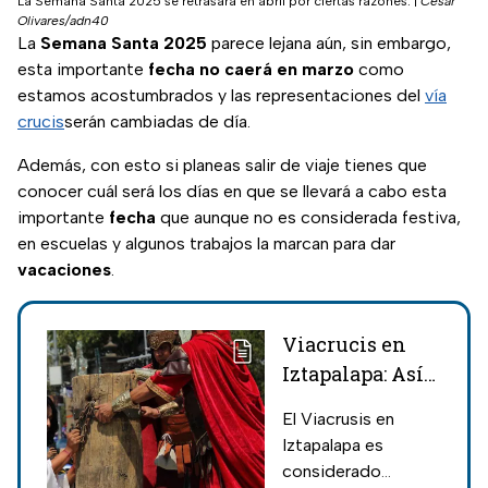
La Semana Santa 2025 se retrasará en abril por ciertas razones.
|
César
Olivares/adn40
La
Semana Santa 2025
parece lejana aún, sin embargo,
esta importante
fecha no caerá en marzo
como
estamos acostumbrados y las representaciones del
vía
crucis
serán cambiadas de día.
Además, con esto si planeas salir de viaje tienes que
conocer cuál será los días en que se llevará a cabo esta
importante
fecha
que aunque no es considerada festiva,
en escuelas y algunos trabajos la marcan para dar
vacaciones
.
Viacrucis en
Iztapalapa: Así
se vivió la
El Viacrusis en
representación
Iztapalapa es
de la Pasión de
considerado