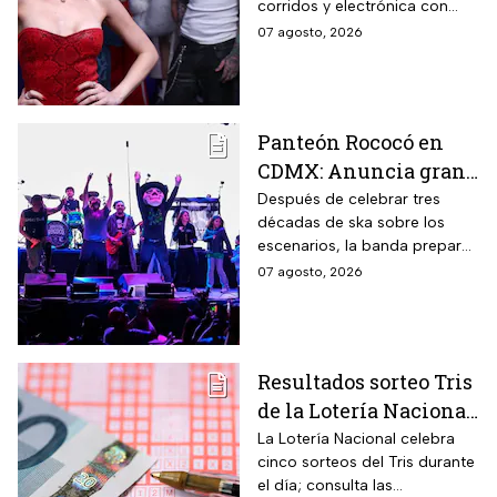
corridos y electrónica con
del sábado
Farruko, Jowell y Randy, Zion y
07 agosto, 2026
más; la música seguirá hasta
después de las 2 de la
mañana.
Panteón Rococó en
CDMX: Anuncia gran
cierre de gira en el
Después de celebrar tres
décadas de ska sobre los
Estadio GNP
escenarios, la banda prepara
una última gran fiesta de su
07 agosto, 2026
gira Generación 95; habrá
diferentes preventas para
conseguir boletos.
Resultados sorteo Tris
de la Lotería Nacional
hoy viernes 7 de
La Lotería Nacional celebra
cinco sorteos del Tris durante
agosto 2026: Consulta
el día; consulta las