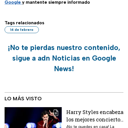
Google
y mantente siempre informado
Tags relacionados
14 de febrero
¡No te pierdas nuestro contenido,
sigue a adn Noticias en Google
News!
LO MÁS VISTO
Harry Styles encabeza
los mejores conciertos
en la CDMX hoy 7 de
¡No te quedes en casa! La