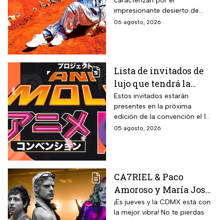
caracterizan por el
que te hará sentir en
impresionante desierto de
Marte
arena roja que se formó tras
06 agosto, 2026
un proceso geológico que
comenzó hace miles de años.
Lista de invitados de
lujo que tendrá la
Animole 2026
Estos invitados estarán
presentes en la próxima
edición de la convención el 12
y 13 de septiembre
05 agosto, 2026
CA7RIEL & Paco
Amoroso y María José
prenden la CDMX este
¡Es jueves y la CDMX está con
la mejor vibra! No te pierdas
jueves 6 de agosto;