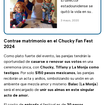
El director
años
estadounidense se
quitó la vida en su
casa de Los
3 mayo, 2020
Ángeles.
Contrae matrimonio en el Chucky Fan Fest
2024
Como plato fuerte del evento, las parejas tendrán la
oportunidad de
casarse o renovar sus votos
en una
ceremonia única, con
Chucky, Tiffany y La Monja como
testigos
. Por solo
$150 pesos mexicanos
, las parejas
recibirán un acta y anillos, simbolizando su unión en un
ambiente que mezcla amor y misterio.
Balac
(
La
Monja
)
será el encargado de
unir sus almas en este singular
acto de amor.
El costo de
entrada
al festival es de
30 pesos