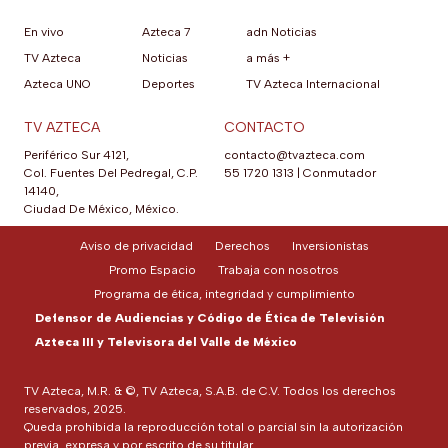
En vivo
Azteca 7
adn Noticias
TV Azteca
Noticias
a más +
Azteca UNO
Deportes
TV Azteca Internacional
TV AZTECA
CONTACTO
Periférico Sur 4121,
contacto@tvazteca.com
Col. Fuentes Del Pedregal, C.P.
55 1720 1313
|
Conmutador
14140,
Ciudad De México, México.
Aviso de privacidad
Derechos
Inversionistas
Promo Espacio
Trabaja con nosotros
Programa de ética, integridad y cumplimiento
Defensor de Audiencias y Código de Ética de Televisión
Azteca III y Televisora del Valle de México
TV Azteca, M.R. & ©, TV Azteca, S.A.B. de C.V. Todos los derechos
reservados, 2025.
Queda prohibida la reproducción total o parcial sin la autorización
previa, expresa y por escrito de su titular.