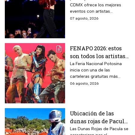
CDMX ofrece los mejores
agosto
eventos con artistas
internacionales este viernes 7
07 agosto, 2026
de agosto.
FENAPO 2026: estos
son todos los artistas
que darán conciertos
La Feria Nacional Potosina
inicia con una de las
GRATIS en San Luis
carteleras gratuitas más
Potosí
esperadas del año. Consulta
06 agosto, 2026
qué artistas se presentarán,
qué días subirán al escenario
y los horarios.
Ubicación de las
dunas rojas de Pacula,
un paisaje surrealista
Las Dunas Rojas de Pacula se