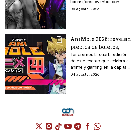
los mejores eventos con
sedes, horarios y
artistas de primer nivel.
05 agosto, 2026
precios de boletos
AniMole 2026: revelan
precios de boletos,
fechas y actividades
Tendremos la cuarta edición
de este evento que celebra el
confirmadas
anime y gaming en la capital
del país
04 agosto, 2026
Cuenta de X / Twitter (se abre en una nuev
Cuenta de Instagram (se abre en una n
Cuenta de TikTok (se abre en una
Cuenta de YouTube (se abre 
Cuenta de Telegram (se a
Cuenta de Facebook 
Cuenta de Whats