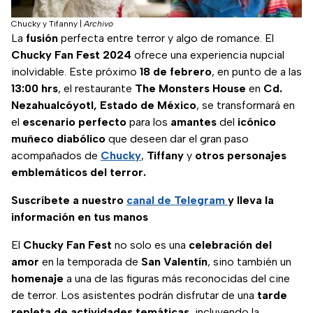
Chucky y Tifanny
|
Archivo
La
fusión
perfecta entre terror y algo de romance. El
Chucky Fan Fest 2024
ofrece una experiencia nupcial
inolvidable. Este próximo
18 de febrero
, en punto de a las
13:00 hrs
, el restaurante
The Monsters House
en
Cd.
Nezahualcóyotl, Estado de México
, se transformará en
el
escenario
perfecto
para los
amantes
del
icónico
muñeco diabólico
que deseen dar el gran paso
acompañados de
Chucky
,
Tiffany
y
otros personajes
emblemáticos del terror.
Suscríbete a nuestro
canal de Telegram
y lleva la
información en tus manos
El
Chucky Fan Fest
no solo es una
celebración del
amor
en la temporada de
San
Valentín
, sino también un
homenaje
a una de las figuras más reconocidas del cine
de terror. Los asistentes podrán disfrutar de una
tarde
repleta de actividades temáticas
, incluyendo la