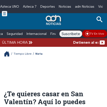
Azteca UNO
Azteca 7
Deportes
Noticias
adn Noticias
Video
Skip to main content
Suscríbete
ica
Seguridad
Internacional
Finanzas
adn Noticias Radio
Esp
TV En Vivo
ÚLTIMA HORA
Detienen al exgobern
/
Tiempo Libre
/
Nota
¿Te quieres casar en San
Valentín? Aquí lo puedes