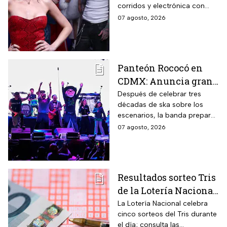
corridos y electrónica con
del sábado
Farruko, Jowell y Randy, Zion y
07 agosto, 2026
más; la música seguirá hasta
después de las 2 de la
mañana.
Panteón Rococó en
CDMX: Anuncia gran
cierre de gira en el
Después de celebrar tres
décadas de ska sobre los
Estadio GNP
escenarios, la banda prepara
una última gran fiesta de su
07 agosto, 2026
gira Generación 95; habrá
diferentes preventas para
conseguir boletos.
Resultados sorteo Tris
de la Lotería Nacional
hoy viernes 7 de
La Lotería Nacional celebra
cinco sorteos del Tris durante
agosto 2026: Consulta
el día; consulta las