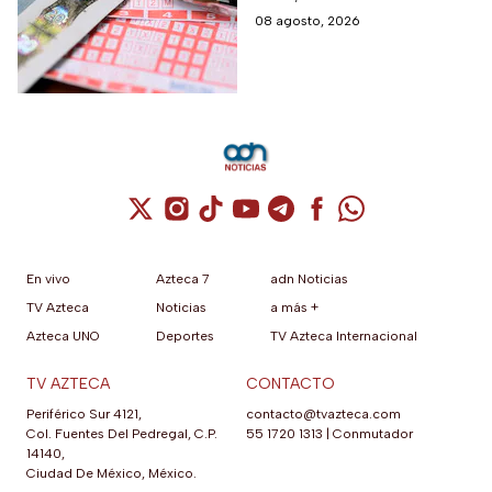
los números
combinaciones ganadoras y
08 agosto, 2026
ganadores
descubre si la suerte estuvo
de tu lado.
Cuenta de X / Twitter (se abre en una nuev
Cuenta de Instagram (se abre en una n
Cuenta de TikTok (se abre en una
Cuenta de YouTube (se abre 
Cuenta de Telegram (se a
Cuenta de Facebook 
Cuenta de Whats
En vivo
Azteca 7
adn Noticias
TV Azteca
Noticias
a más +
Azteca UNO
Deportes
TV Azteca Internacional
TV AZTECA
CONTACTO
Periférico Sur 4121,
contacto@tvazteca.com
Col. Fuentes Del Pedregal, C.P.
55 1720 1313
|
Conmutador
14140,
Ciudad De México, México.