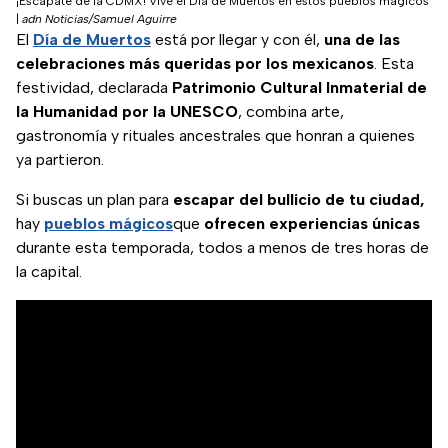
¡Escápate de la CDMX! Vive el Día de Muertos en estos pueblos mágicos
|
adn Noticias/Samuel Aguirre
El
Día de Muertos
está por llegar y con él,
una de las
celebraciones más queridas por los mexicanos
. Esta
festividad, declarada
Patrimonio Cultural Inmaterial de
la Humanidad por la UNESCO
, combina arte,
gastronomía y rituales ancestrales que honran a quienes
ya partieron.
Si buscas un plan para
escapar del bullicio de tu ciudad,
hay
pueblos mágicos
que
ofrecen experiencias únicas
durante esta temporada, todos a menos de tres horas de
la capital.