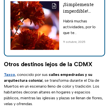
¡Simplemente
imperdible!
Todos los
Habrá muchas
detalles del
actividades, por lo
Festival de Día
que te
de Muertos en
recomendamos que
9 octubre, 2025
Jardines de
hagas el plan con
México
tiempo con tu
familia o amigos
este Día de
Otros destinos lejos de la CDMX
Muertos.
Taxco
, conocido por sus
calles empedradas y su
arquitectura colonia
l, se transforma durante el Día de
Muertos en un escenario lleno de color y tradición. Los
habitantes decoran altares en hogares y espacios
públicos, mientras las iglesias y plazas se llenan de flores,
velas y ofrendas.