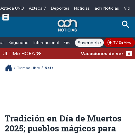
Azteca UNO
Azteca 7
Deportes
Noticias
adn Noticias
Video
Skip to main content
Suscríbete
ica
Seguridad
Internacional
Finanzas
adn Noticias Radio
Esp
TV En Vivo
ÚLTIMA HORA
Vacaciones de verano compli
/
Tiempo Libre
/
Nota
Tradición en Día de Muertos
2025; pueblos mágicos para