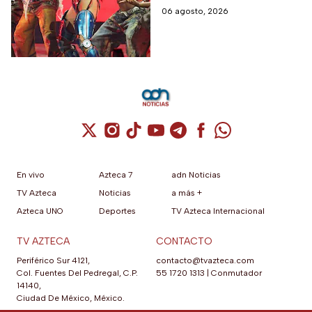
Potosí
esperadas del año. Consulta
06 agosto, 2026
qué artistas se presentarán,
qué días subirán al escenario
y los horarios.
Cuenta de X / Twitter (se abre en una nuev
Cuenta de Instagram (se abre en una n
Cuenta de TikTok (se abre en una
Cuenta de YouTube (se abre 
Cuenta de Telegram (se a
Cuenta de Facebook 
Cuenta de Whats
En vivo
Azteca 7
adn Noticias
TV Azteca
Noticias
a más +
Azteca UNO
Deportes
TV Azteca Internacional
TV AZTECA
CONTACTO
Periférico Sur 4121,
contacto@tvazteca.com
Col. Fuentes Del Pedregal, C.P.
55 1720 1313
|
Conmutador
14140,
Ciudad De México, México.