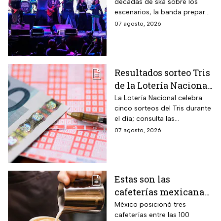
décadas de ska sobre los
Estadio GNP
escenarios, la banda prepara
una última gran fiesta de su
07 agosto, 2026
gira Generación 95; habrá
diferentes preventas para
conseguir boletos.
Resultados sorteo Tris
de la Lotería Nacional
hoy viernes 7 de
La Lotería Nacional celebra
cinco sorteos del Tris durante
agosto 2026: Consulta
el día; consulta las
los números
combinaciones ganadoras y
07 agosto, 2026
ganadores
descubre si la suerte estuvo
de tu lado.
Estas son las
cafeterías mexicanas
consideradas como las
México posicionó tres
cafeterías entre las 100
mejores del mundo