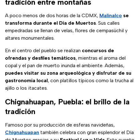
tradición entre montañas
A poco menos de dos horas de la CDMX,
Malinalco
se
transforma durante el Día de Muertos
. Sus calles
empedradas se llenan de velas, flores de cempasúchil y
altares monumentales.
En el centro del pueblo se realizan
concursos de
ofrendas y desfiles temáticos
, mientras el aroma del
copal y el pan de muerto inunda el ambiente. Además,
puedes visitar su zona arqueológica y disfrutar de su
gastronomía local
, con platillos típicos como la trucha al
ajillo o los itacates.
Chignahuapan, Puebla: el brillo de la
tradición
Famoso por su producción de esferas navideñas,
Chignahuapan
también celebra con gran esplendor el Día
de Muertos gracias a su
Festival
Luz y Vida
. Este evento