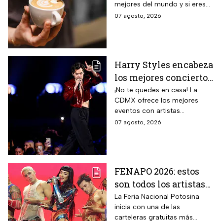
mejores del mundo y si eres
amante del café tienes que
07 agosto, 2026
visitarlas, aquí te contamos
todo sobre ellas.
Harry Styles encabeza
los mejores conciertos
en la CDMX hoy 7 de
¡No te quedes en casa! La
CDMX ofrece los mejores
agosto
eventos con artistas
internacionales este viernes 7
07 agosto, 2026
de agosto.
FENAPO 2026: estos
son todos los artistas
que darán conciertos
La Feria Nacional Potosina
inicia con una de las
GRATIS en San Luis
carteleras gratuitas más