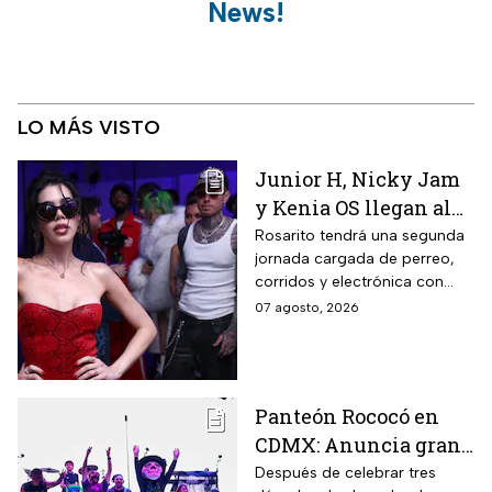
News!
LO MÁS VISTO
Junior H, Nicky Jam
y Kenia OS llegan al
Baja Beach Fest 2026:
Rosarito tendrá una segunda
jornada cargada de perreo,
Estos son los horarios
corridos y electrónica con
del sábado
Farruko, Jowell y Randy, Zion y
07 agosto, 2026
más; la música seguirá hasta
después de las 2 de la
mañana.
Panteón Rococó en
CDMX: Anuncia gran
cierre de gira en el
Después de celebrar tres