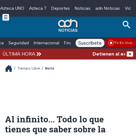
Azteca UNO
Azteca 7
Deportes
Noticias
adn Noticias
Video
Skip to main content
Suscríbete
ica
Seguridad
Internacional
Finanzas
adn Noticias Radio
Esp
TV En Vivo
ÚLTIMA HORA
Detienen al exgobern
/
Tiempo Libre
/
Nota
Al infinito... Todo lo que
tienes que saber sobre la