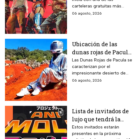
GRATIS en San Luis
carteleras gratuitas más
Potosí
esperadas del año. Consulta
06 agosto, 2026
qué artistas se presentarán,
qué días subirán al escenario
y los horarios.
Ubicación de las
dunas rojas de Pacula,
un paisaje surrealista
Las Dunas Rojas de Pacula se
caracterizan por el
que te hará sentir en
impresionante desierto de
Marte
arena roja que se formó tras
06 agosto, 2026
un proceso geológico que
comenzó hace miles de años.
Lista de invitados de
lujo que tendrá la
Animole 2026
Estos invitados estarán
presentes en la próxima