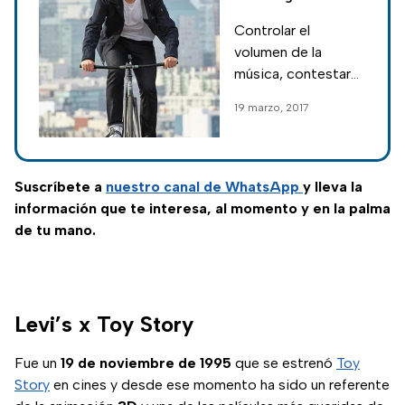
Nueva
Controlar el
propuesta de
volumen de la
Google y Levi´s
música, contestar
llamadas y hasta
19 marzo, 2017
interactuar en el
GPS son la promesa
de esta prenda
Suscríbete a
nuestro canal de WhatsApp
y lleva la
información que te interesa, al momento y en la palma
de tu mano.
Levi’s x Toy Story
Fue un
19 de noviembre de 1995
que se estrenó
Toy
Story
en cines y desde ese momento ha sido un referente