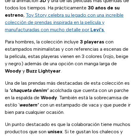
de la animación
3D
y una de las películas más queridas de
todos los tiempos. Ha prácticamente
30 años de su
estreno
,
Toy Story celebra su legado con una increíble
colección de prendas inspirada en la película y
manufacturadas con mucho detalle por
Levi's
.
Para hombres, la colección incluye
3 playeras
con
estampados minimalistas y con referencias a escenas de
la película, estas playeras vienen en 3 colores (rojo, beige
y negro) además de una opción con manga larga de
Woody
y
Buzz Lightyear
.
Una de las prendas más destacadas de esta colección es
la
‘chaqueta denim’
acolchada que cuenta con un parche
en la espalda de
Woody
. También está la sobrecamisa de
estilo '
western’
con un estampado de vaca y que puede ir
bien para cualquier ocasión.
Un punto destacado es que la colaboración tiene muchos
productos que son
unisex
. Si te gustan los chalecos y