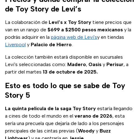
de Toy Story de Levi’s
La colaboración de
Levi’s x Toy Story
tiene precios que
van en un rango de
$699 a $2500 pesos mexicanos
y la
podrás adquirir en la
página web de Levi's
y en tiendas
Liverpool
y
Palacio de Hierro
.
La colección también estará disponible en sucursales
Levi's seleccionadas como:
Madero
,
Oasis
y
Perisur
, a
partir del martes
13 de octubre de 2025.
Esto es todo lo que se sabe de Toy
Story 5
La quinta película de la saga Toy Story
estaría llegando
a cines de todo el mundo en el
verano de 2026
, esta
sería una precuela que dejaría de lado a los personajes
principales de las cintas previas (
Woody
y
Buzz
Lightyear
) y se centraría en
Jessie
.