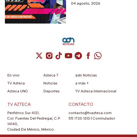
del país
04 agosto, 2026
Cuenta de X / Twitter (se abre en una nuev
Cuenta de Instagram (se abre en una n
Cuenta de TikTok (se abre en una
Cuenta de YouTube (se abre 
Cuenta de Telegram (se a
Cuenta de Facebook 
Cuenta de Whats
En vivo
Azteca 7
adn Noticias
TV Azteca
Noticias
a más +
Azteca UNO
Deportes
TV Azteca Internacional
TV AZTECA
CONTACTO
Periférico Sur 4121,
contacto@tvazteca.com
Col. Fuentes Del Pedregal, C.P.
55 1720 1313
|
Conmutador
14140,
Ciudad De México, México.