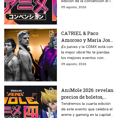
edición de la convención el 12
y 13 de septiembre
05 agosto, 2026
CA7RIEL & Paco
Amoroso y María José
prenden la CDMX este
¡Es jueves y la CDMX está con
la mejor vibra! No te pierdas
jueves 6 de agosto;
los mejores eventos con
sedes, horarios y
artistas de primer nivel.
05 agosto, 2026
precios de boletos
AniMole 2026: revelan
precios de boletos,
fechas y actividades
Tendremos la cuarta edición
de este evento que celebra el
confirmadas
anime y gaming en la capital