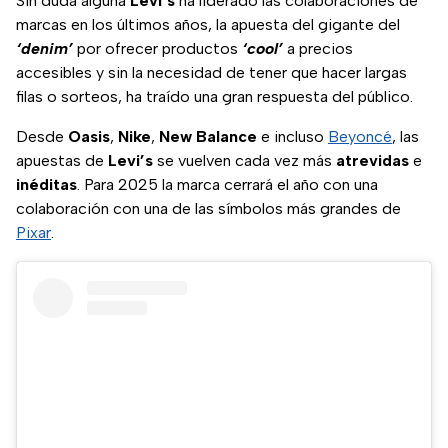
Sin duda alguna
Levi’s
ha liderado las colaboraciones de
marcas en los últimos años, la apuesta del gigante del
‘denim’
por ofrecer productos
‘cool’
a precios
accesibles y sin la necesidad de tener que hacer largas
filas o sorteos, ha traído una gran respuesta del público.
Desde
Oasis
,
Nike
,
New Balance
e incluso
Beyoncé
, las
apuestas de
Levi’s
se vuelven cada vez más
atrevidas
e
inéditas
. Para 2025 la marca cerrará el año con una
colaboración con una de las símbolos más grandes de
Pixar
.