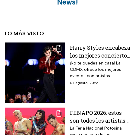
News!
LO MÁS VISTO
Harry Styles encabeza
los mejores conciertos
en la CDMX hoy 7 de
¡No te quedes en casa! La
CDMX ofrece los mejores
agosto
eventos con artistas
internacionales este viernes 7
07 agosto, 2026
de agosto.
FENAPO 2026: estos
son todos los artistas
que darán conciertos
La Feria Nacional Potosina
inicia con una de las