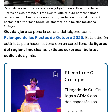
¡Guadalajara se pone la corona del jolgorio con el Palenque de las
Fiestas de Octubre 2025! Este evento, que es puro corazón tapatío,
regresa en octubre para celebrar a lo grande con un cartel que hará
cantar, bailar y gritar a todos los amantes de la música mexicana.
|
Instagram
Guadalajara
se pone la corona del jolgorio con el
Palenque de las Fiestas de Octubre 2025.
Esta edición
está lista para hacer historia con un cartel lleno de
figuras
del regional mexicano, artistas sorpresa, boletos
codiciados
y más.
El canto de Cri-
Cri sigue
vibrando en la
El legado de Cri-Cri
CDMX; aquí
llega a CDMX con
fechas y lugares
dos espectáculos
para escuchar el
imperdibles.
31 julio, 2025