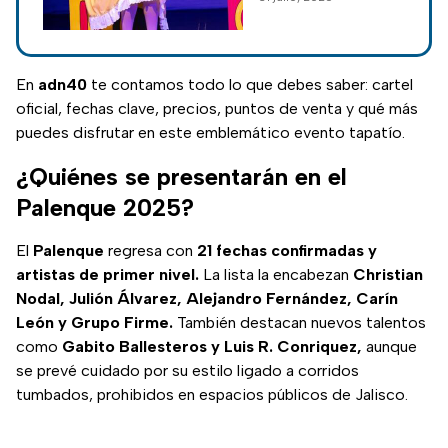
legado cultura
Consulta aquí
fechas, lugares y
detalles para vivir
esta experiencia
En
adn40
te contamos todo lo que debes saber: cartel
musical única.
oficial, fechas clave, precios, puntos de venta y qué más
puedes disfrutar en este emblemático evento tapatío.
¿Quiénes se presentarán en el
Palenque 2025?
El
Palenque
regresa con
21 fechas confirmadas y
artistas de primer nivel.
La lista la encabezan
Christian
Nodal, Julión Álvarez, Alejandro Fernández, Carín
León y Grupo Firme.
También destacan nuevos talentos
como
Gabito Ballesteros y Luis R. Conriquez,
aunque
se prevé cuidado por su estilo ligado a corridos
tumbados, prohibidos en espacios públicos de Jalisco.