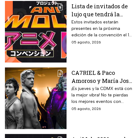
Lista de invitados de
lujo que tendrá la
Animole 2026
Estos invitados estarán
presentes en la próxima
edición de la convención el 12
y 13 de septiembre
05 agosto, 2026
CA7RIEL & Paco
Amoroso y María José
prenden la CDMX este
¡Es jueves y la CDMX está con
la mejor vibra! No te pierdas
jueves 6 de agosto;
los mejores eventos con
sedes, horarios y
artistas de primer nivel.
05 agosto, 2026
precios de boletos