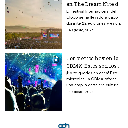
en The Dream Nite del
Festival
El Festival Internacional del
Globo se ha llevado a cabo
Internacional del
durante 22 ediciones y es uno
Globo 2026
de los espectáculos masivos
04 agosto, 2026
más destacados del país.
Conciertos hoy en la
CDMX: Estos son los
mejores planes
¡No te quedes en casa! Este
miércoles, la CDMX ofrece
musicales para este
una amplia cartelera cultural
miércoles 5 de agosto
para todos los gustos.
04 agosto, 2026