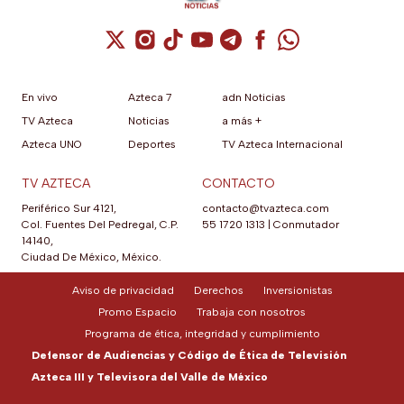
Cuenta de X / Twitter (se abre en una nuev
Cuenta de Instagram (se abre en una n
Cuenta de TikTok (se abre en una
Cuenta de YouTube (se abre 
Cuenta de Telegram (se a
Cuenta de Facebook 
Cuenta de Whats
En vivo
Azteca 7
adn Noticias
TV Azteca
Noticias
a más +
Azteca UNO
Deportes
TV Azteca Internacional
TV AZTECA
CONTACTO
Periférico Sur 4121,
contacto@tvazteca.com
Col. Fuentes Del Pedregal, C.P.
55 1720 1313
|
Conmutador
14140,
Ciudad De México, México.
Aviso de privacidad
Derechos
Inversionistas
Promo Espacio
Trabaja con nosotros
Programa de ética, integridad y cumplimiento
Defensor de Audiencias y Código de Ética de Televisión
Azteca III y Televisora del Valle de México