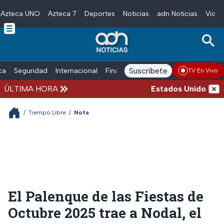
Azteca UNO
Azteca 7
Deportes
Noticias
adn Noticias
Video
Skip to main content
Suscríbete
ica
Seguridad
Internacional
Finanzas
adn Noticias Radio
Esp
TV En Vivo
ÚLTIMA HORA
Estados Unidos suspen
/
Tiempo Libre
/
Nota
El Palenque de las Fiestas de
Octubre 2025 trae a Nodal, el