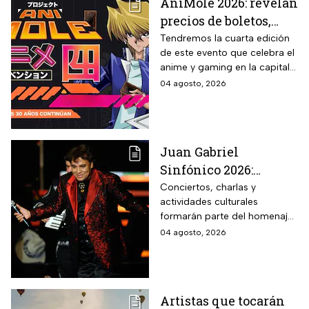
AniMole 2026: revelan
precios de boletos,
fechas y actividades
Tendremos la cuarta edición
de este evento que celebra el
confirmadas
anime y gaming en la capital
del país
04 agosto, 2026
Juan Gabriel
Sinfónico 2026:
¿Cuándo y dónde será
Conciertos, charlas y
actividades culturales
el aniversario
formarán parte del homenaje
luctuoso del Divo de
que recordará el legado del
04 agosto, 2026
Juárez?
“Divo de Juárez”. Conoce las
fechas, sedes y cómo asistir a
este evento gratuito.
Artistas que tocarán