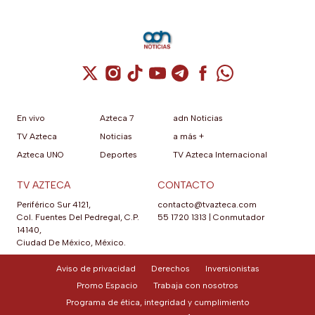
Cuenta de X / Twitter (se abre en una nuev
Cuenta de Instagram (se abre en una n
Cuenta de TikTok (se abre en una
Cuenta de YouTube (se abre 
Cuenta de Telegram (se a
Cuenta de Facebook 
Cuenta de Whats
En vivo
Azteca 7
adn Noticias
TV Azteca
Noticias
a más +
Azteca UNO
Deportes
TV Azteca Internacional
TV AZTECA
CONTACTO
Periférico Sur 4121,
contacto@tvazteca.com
Col. Fuentes Del Pedregal, C.P.
55 1720 1313
|
Conmutador
14140,
Ciudad De México, México.
Aviso de privacidad
Derechos
Inversionistas
Promo Espacio
Trabaja con nosotros
Programa de ética, integridad y cumplimiento