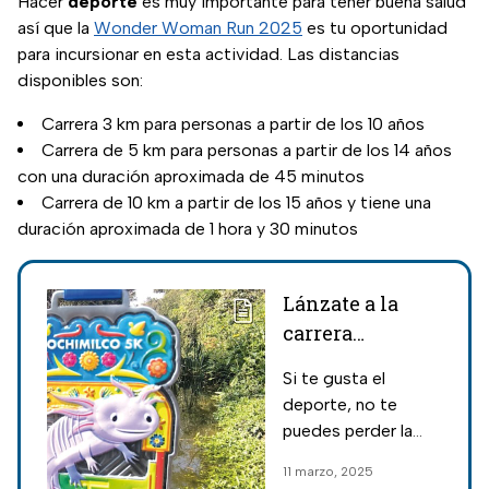
Hacer
deporte
es muy importante para tener buena salud
así que la
Wonder Woman Run 2025
es tu oportunidad
para incursionar en esta actividad. Las distancias
disponibles son:
Carrera 3 km para personas a partir de los 10 años
Carrera de 5 km para personas a partir de los 14 años
con una duración aproximada de 45 minutos
Carrera de 10 km a partir de los 15 años y tiene una
duración aproximada de 1 hora y 30 minutos
Lánzate a la
carrera
Xochimilco 5k
Si te gusta el
y recibe tu
deporte, no te
medalla de
puedes perder la
ajolote
carrera Xochimilco
11 marzo, 2025
5k donde los