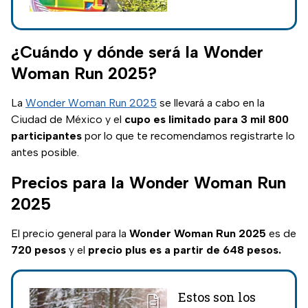
competidores
recibirán una
medalla y playera de
¿Cuándo y dónde será la Wonder
ajolote; fecha y
Woman Run 2025?
precios del registro.
La
Wonder Woman Run 2025
se llevará a cabo en la
Ciudad de México y el
cupo es limitado para 3 mil 800
participantes
por lo que te recomendamos registrarte lo
antes posible.
Precios para la Wonder Woman Run
2025
El precio general para la
Wonder Woman Run 2025
es de
720 pesos
y el
precio plus es a partir de 648 pesos.
Estos son los