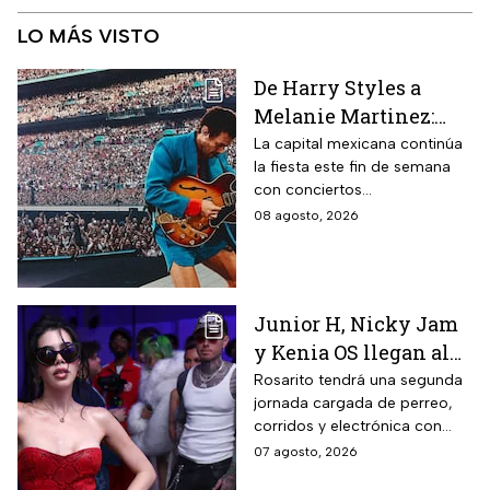
LO MÁS VISTO
De Harry Styles a
Melanie Martinez:
Estos son los mejores
La capital mexicana continúa
la fiesta este fin de semana
conciertos hoy 8 de
con conciertos
agosto
internacionales y obras de
08 agosto, 2026
teatro imperdibles. Checa
horarios y precios.
Junior H, Nicky Jam
y Kenia OS llegan al
Baja Beach Fest 2026:
Rosarito tendrá una segunda
jornada cargada de perreo,
Estos son los horarios
corridos y electrónica con
del sábado
Farruko, Jowell y Randy, Zion y
07 agosto, 2026
más; la música seguirá hasta