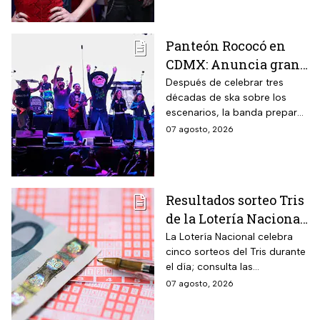
después de las 2 de la
mañana.
Panteón Rococó en
CDMX: Anuncia gran
cierre de gira en el
Después de celebrar tres
décadas de ska sobre los
Estadio GNP
escenarios, la banda prepara
una última gran fiesta de su
07 agosto, 2026
gira Generación 95; habrá
diferentes preventas para
conseguir boletos.
Resultados sorteo Tris
de la Lotería Nacional
hoy viernes 7 de
La Lotería Nacional celebra
cinco sorteos del Tris durante
agosto 2026: Consulta
el día; consulta las
los números
combinaciones ganadoras y
07 agosto, 2026
ganadores
descubre si la suerte estuvo
de tu lado.