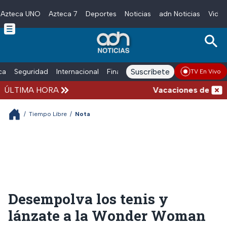
Azteca UNO
Azteca 7
Deportes
Noticias
adn Noticias
Video
Skip to main content
Suscríbete
ica
Seguridad
Internacional
Finanzas
adn Noticias Radio
Esp
TV En Vivo
ÚLTIMA HORA
Vacaciones de verano
/
Tiempo Libre
/
Nota
Desempolva los tenis y
lánzate a la Wonder Woman