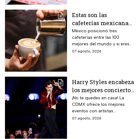
Estas son las
cafeterías mexicanas
consideradas como las
México posicionó tres
cafeterías entre las 100
mejores del mundo
mejores del mundo y si eres
amante del café tienes que
07 agosto, 2026
visitarlas, aquí te contamos
todo sobre ellas.
Harry Styles encabeza
los mejores conciertos
en la CDMX hoy 7 de
¡No te quedes en casa! La
CDMX ofrece los mejores
agosto
eventos con artistas
internacionales este viernes 7
07 agosto, 2026
de agosto.