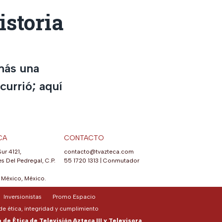
istoria
más una
urrió; aquí
CA
CONTACTO
Sur 4121,
contacto@tvazteca.com
s Del Pedregal, C.P.
55 1720 1313
|
Conmutador
México, México.
Inversionistas
Promo Espacio
e ética, integridad y cumplimiento
de Ética de Televisión Azteca III y Televisora