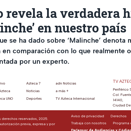
 revela la verdadera h
inche’ en nuestro país
que se ha dado sobre ‘Malinche’ denota 
 en comparación con lo que realmente oc
ontada por un experto.
TV AZTE
vivo
Azteca 7
adn Noticias
Periférico 
Azteca
Noticias
a más +
ueva pestaña)
na nueva pestaña)
una nueva pestaña)
re en una nueva pestaña)
se abre en una nueva pestaña)
ok (se abre en una nueva pestaña)
atsApp (se abre en una nueva pestaña)
Col. Fuente
eca UNO
Deportes
TV Azteca Internacional
14140,
Ciudad De 
Aviso de privacidad
Derechos
os derechos reservados, 2025.
Trabaja con nosotros
Programa d
autorización previa, expresa y por
Defensor de Audiencias y Código 