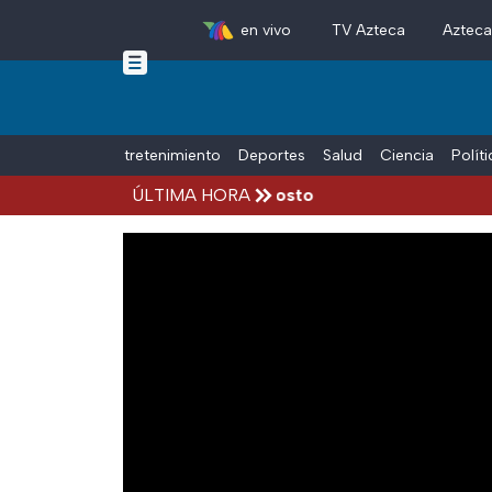
en vivo
TV Azteca
Aztec
Skip to main content
Tiempo Libre
Entretenimiento
Deportes
Salud
Ciencia
Polít
ccidentes hoy viernes 7 de agosto
ÚLTIMA HORA