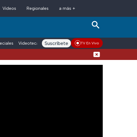
Videos
Regionales
a más +
Suscríbete
eciales
Videoteca
Conductores
Voces adn Noticias
Enlace La
TV En Vivo