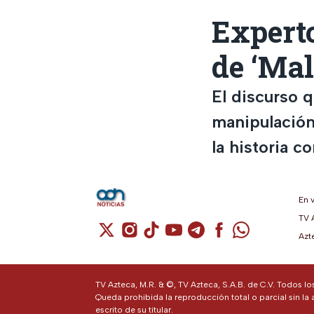
Experto
de ‘Mal
El discurso 
manipulación
la historia c
En 
TV 
Cuenta de X / Twitter (se abre en una n
Cuenta de Instagram (se abre en u
Cuenta de TikTok (se abre en 
Cuenta de YouTube (se ab
Cuenta de Telegram (
Cuenta de Facebo
Cuenta de Wh
Azt
TV Azteca, M.R. & ©, TV Azteca, S.A.B. de C.V. Todos l
Queda prohibida la reproducción total o parcial sin la 
escrito de su titular.