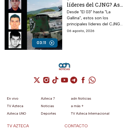
líderes del CJNG? Así
opera la cúpula del
Desde "El 03" hasta "La
Gallina", estos son los
cártel que busca EUA
principales líderes del CJNG
identificados por autoridades
06 agosto, 2026
de Estados Unidos.
03:11
Cuenta de X / Twitter (se abre en una nuev
Cuenta de Instagram (se abre en una n
Cuenta de TikTok (se abre en una
Cuenta de YouTube (se abre 
Cuenta de Telegram (se a
Cuenta de Facebook 
Cuenta de Whats
En vivo
Azteca 7
adn Noticias
TV Azteca
Noticias
a más +
Azteca UNO
Deportes
TV Azteca Internacional
TV AZTECA
CONTACTO