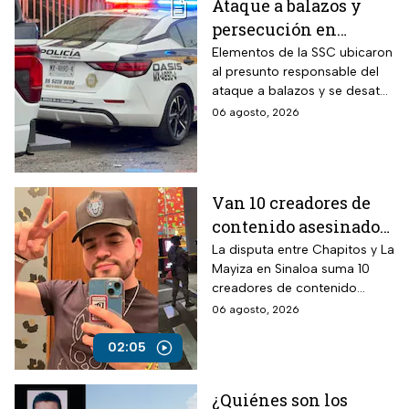
Ataque a balazos y
persecución en
Álvaro Obregón,
Elementos de la SSC ubicaron
al presunto responsable del
CDMX, hoy 6 de agosto
ataque a balazos y se desató
una persecución
06 agosto, 2026
Van 10 creadores de
contenido asesinados
desde la guerra entre
La disputa entre Chapitos y La
Mayiza en Sinaloa suma 10
Chapitos y La Mayiza
creadores de contenido
asesinados desde septiembre
06 agosto, 2026
de 2024, según autoridades.
02:05
¿Quiénes son los