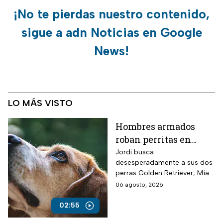
¡No te pierdas nuestro contenido,
sigue a adn Noticias en Google
News!
LO MÁS VISTO
Hombres armados
roban perritas en
Veracruz
Jordi busca
desesperadamente a sus dos
perras Golden Retriever, Mía y
Camila, de seis años, robadas
06 agosto, 2026
el 28 de julio por un comando
armado en la autopista
02:55
Puebla-Tuxpan.