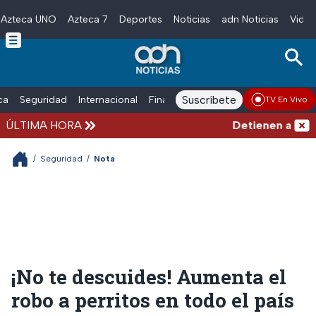
Azteca UNO
Azteca 7
Deportes
Noticias
adn Noticias
Video
Skip to main content
Suscríbete
ica
Seguridad
Internacional
Finanzas
adn Noticias Radio
Esp
TV En Vivo
ÚLTIMA HORA
Detienen al exgob
/
Seguridad
/
Nota
¡No te descuides! Aumenta el
robo a perritos en todo el país