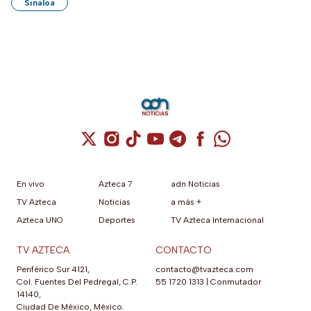
Sinaloa
Cuenta de X / Twitter (se abre en una nuev
Cuenta de Instagram (se abre en una n
Cuenta de TikTok (se abre en una
Cuenta de YouTube (se abre 
Cuenta de Telegram (se a
Cuenta de Facebook 
Cuenta de Whats
En vivo
Azteca 7
adn Noticias
TV Azteca
Noticias
a más +
Azteca UNO
Deportes
TV Azteca Internacional
TV AZTECA
CONTACTO
Periférico Sur 4121,
contacto@tvazteca.com
Col. Fuentes Del Pedregal, C.P.
55 1720 1313
|
Conmutador
14140,
Ciudad De México, México.