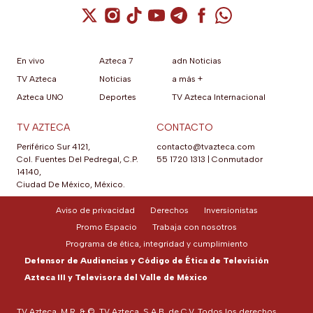
Cuenta de X / Twitter (se abre en una nuev
Cuenta de Instagram (se abre en una n
Cuenta de TikTok (se abre en una
Cuenta de YouTube (se abre 
Cuenta de Telegram (se a
Cuenta de Facebook 
Cuenta de Whats
En vivo
Azteca 7
adn Noticias
TV Azteca
Noticias
a más +
Azteca UNO
Deportes
TV Azteca Internacional
TV AZTECA
CONTACTO
Periférico Sur 4121,
contacto@tvazteca.com
Col. Fuentes Del Pedregal, C.P.
55 1720 1313
|
Conmutador
14140,
Ciudad De México, México.
Aviso de privacidad
Derechos
Inversionistas
Promo Espacio
Trabaja con nosotros
Programa de ética, integridad y cumplimiento
Defensor de Audiencias y Código de Ética de Televisión
Azteca III y Televisora del Valle de México
TV Azteca, M.R. & ©, TV Azteca, S.A.B. de C.V. Todos los derechos