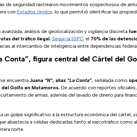
rzas de seguridad rastrearon movimientos sospechosos de arma
tera con
Estados Unidos,
lo que permitió identificar las propie
 avanzada, análisis de geolocalización y vigilancia discreta
fue
utas del tráfico ilegal.
Según la SSPC,
el
70% de las detenci
cias al intercambio de inteligencia entre dependencias federal
 Conta”, figura central del Cártel del Go
 se encuentra
Juana
“N”,
alias
“La Conta”,
señalada como
ope
el del Golfo en Matamoros.
De acuerdo con reportes oficiales,
cultamiento de armas, además del lavado de dinero para financ
a un golpe significativo a la estructura económica del cártel, y
que abastecía a células dedicadas tanto al narcotráfico como 
tera norte.