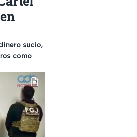
Cártel
 en
dinero sucio,
moros como