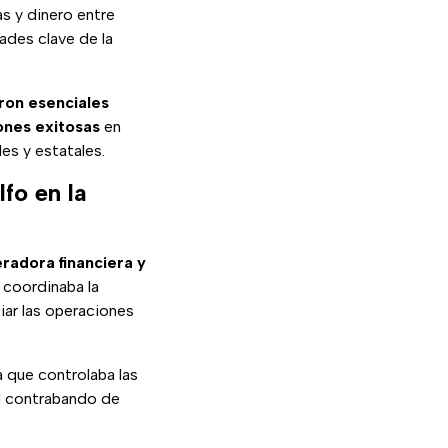
s y dinero entre
dades clave de la
ron esenciales
ones exitosas
en
es y estatales.
lfo en la
radora financiera y
 coordinaba la
iar las operaciones
a que controlaba las
al contrabando de