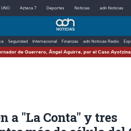
a UNO
Azteca 7
Deportes
Noticias
adn Noticias
ica
Seguridad
Internacional
Finanzas
adn Noticias Radio
Esp
Guerrero, Ángel Aguirre, por el Caso Ayotzinapa
n a "La Conta" y tres