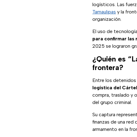
logísticos. Las fue
Tamaulipas
y la fron
organización.
El uso de tecnología
para confirmar las r
2025 se lograron gra
¿Quién es “La
frontera?
Entre los detenidos
logística del Cárt
compra, traslado y o
del grupo criminal.
Su captura represent
finanzas de una red 
armamento en la fron