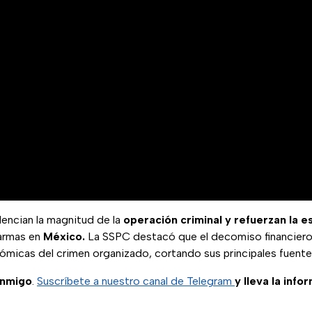
dencian la magnitud de la
operación criminal y refuerzan la e
 armas en
México.
La SSPC destacó que el decomiso financiero 
ómicas del crimen organizado, cortando sus principales fuente
onmigo
.
Suscríbete a nuestro canal de Telegram
y lleva la info