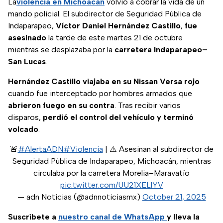
La
violencia en Michoacán
volvió a cobrar la vida de un
mando policial. El subdirector de Seguridad Pública de
Indaparapeo,
Víctor Daniel Hernández Castillo
,
fue
asesinado
la tarde de este martes 21 de octubre
mientras se desplazaba por la
carretera Indaparapeo–
San Lucas
.
Hernández Castillo viajaba en su Nissan Versa rojo
cuando fue interceptado por hombres armados que
abrieron fuego en su contra
. Tras recibir varios
disparos,
perdió el control del vehículo y terminó
volcado
.
🚨
#AlertaADN
#Violencia
| ⚠️ Asesinan al subdirector de
Seguridad Pública de Indaparapeo, Michoacán, mientras
circulaba por la carretera Morelia–Maravatío
pic.twitter.com/UU21XELlYV
— adn Noticias (@adnnoticiasmx)
October 21, 2025
Suscríbete a
nuestro canal de WhatsApp
y lleva la