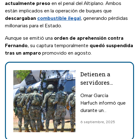
actualmente preso
en el penal del Altiplano. Ambos
están implicados en la operación de buques que
descargaban
combustible ilegal
, generando pérdidas
millonarias para el Estado.
Aunque se emitió una
orden de aprehensión contra
Fernando
, su captura temporalmente
quedó suspendida
tras un amparo
promovido en agosto.
Detienen a
servidores
públicos por
Omar García
robo de
Harfuch informó que
combustible en
durante un
Tamaulipas
operativo de la
6 septiembre, 2025
SEMAR, FGR y
SSPC se aseguraron