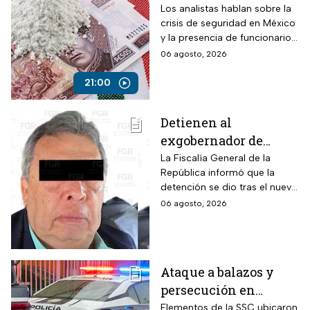
mexicanas para
Los analistas hablan sobre la
crisis de seguridad en México
combatir al
y la presencia de funcionarios
narcotráfico y detener
corruptos en el narcotráfico
06 agosto, 2026
a funcionarios
corruptos
21:00
Detienen al
exgobernador de
Guerrero, Ángel
La Fiscalía General de la
República informó que la
Aguirre, por el Caso
detención se dio tras el nuevo
Ayotzinapa
modelo de investigación
06 agosto, 2026
sobre la desaparición de los
43 normalistas
Ataque a balazos y
persecución en
Álvaro Obregón,
Elementos de la SSC ubicaron