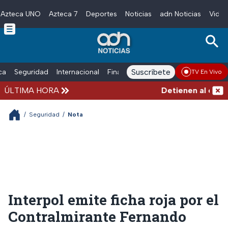
Azteca UNO
Azteca 7
Deportes
Noticias
adn Noticias
Video
Skip to main content
Suscríbete
ica
Seguridad
Internacional
Finanzas
adn Noticias Radio
Esp
TV En Vivo
ÚLTIMA HORA
Detienen al exgobe
/
Seguridad
/
Nota
Interpol emite ficha roja por el
Contralmirante Fernando