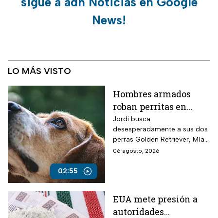
sigue a adn Noticias en Google
News!
LO MÁS VISTO
Hombres armados
roban perritas en
Veracruz
Jordi busca
desesperadamente a sus dos
perras Golden Retriever, Mía y
Camila, de seis años, robadas
06 agosto, 2026
el 28 de julio por un comando
armado en la autopista
02:55
Puebla-Tuxpan.
EUA mete presión a
autoridades