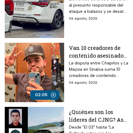
al presunto responsable del
CDMX, hoy 6 de agosto
ataque a balazos y se desató
una persecución
06 agosto, 2026
Van 10 creadores de
contenido asesinados
desde la guerra entre
La disputa entre Chapitos y La
Mayiza en Sinaloa suma 10
Chapitos y La Mayiza
creadores de contenido
asesinados desde septiembre
06 agosto, 2026
de 2024, según autoridades.
02:05
¿Quiénes son los
líderes del CJNG? Así
opera la cúpula del
Desde "El 03" hasta "La