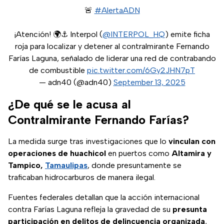
🚨
#AlertaADN
¡Atención! 🌍⚓️ Interpol (
@INTERPOL_HQ
) emite ficha
roja para localizar y detener al contralmirante Fernando
Farías Laguna, señalado de liderar una red de contrabando
de combustible
pic.twitter.com/6Gy2JHN7pT
— adn40 (@adn40)
September 13, 2025
¿De qué se le acusa al
Contralmirante Fernando Farías?
La medida surge tras investigaciones que lo
vinculan con
operaciones de huachicol
en puertos como
Altamira y
Tampico,
Tamaulipas
, donde presuntamente se
traficaban hidrocarburos de manera ilegal.
Fuentes federales detallan que la acción internacional
contra Farías Laguna refleja la gravedad de su
presunta
participación en delitos de delincuencia organizada
,