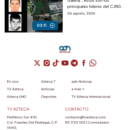
Gallina", estos son los
cártel que busca EUA
principales líderes del CJNG
identificados por autoridades
06 agosto, 2026
de Estados Unidos.
03:11
Cuenta de X / Twitter (se abre en una nuev
Cuenta de Instagram (se abre en una n
Cuenta de TikTok (se abre en una
Cuenta de YouTube (se abre 
Cuenta de Telegram (se a
Cuenta de Facebook 
Cuenta de Whats
En vivo
Azteca 7
adn Noticias
TV Azteca
Noticias
a más +
Azteca UNO
Deportes
TV Azteca Internacional
TV AZTECA
CONTACTO
Periférico Sur 4121,
contacto@tvazteca.com
Col. Fuentes Del Pedregal, C.P.
55 1720 1313
|
Conmutador
14140,