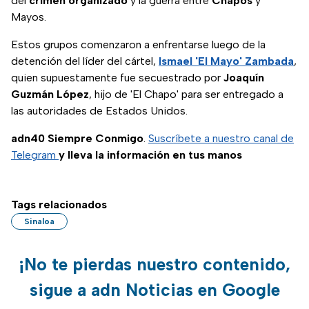
del
crimen organizado
y la guerra entre
Chapos
y
Mayos.
Estos grupos comenzaron a enfrentarse luego de la
detención del líder del cártel,
Ismael 'El Mayo' Zambada
,
quien supuestamente fue secuestrado por
Joaquín
Guzmán López
, hijo de 'El Chapo' para ser entregado a
las autoridades de Estados Unidos.
adn40 Siempre Conmigo
.
Suscríbete a nuestro canal de
Telegram
y lleva la información en tus manos
Tags relacionados
Sinaloa
¡No te pierdas nuestro contenido,
sigue a adn Noticias en Google