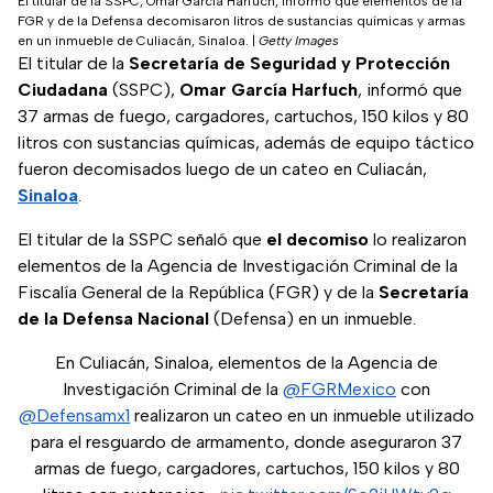
El titular de la SSPC, Omar García Harfuch, informó que elementos de la
FGR y de la Defensa decomisaron litros de sustancias químicas y armas
en un inmueble de Culiacán, Sinaloa.
|
Getty Images
El titular de la
Secretaría de Seguridad y Protección
Ciudadana
(SSPC),
Omar García Harfuch
, informó que
37 armas de fuego, cargadores, cartuchos, 150 kilos y 80
litros con sustancias químicas, además de equipo táctico
fueron decomisados luego de un cateo en Culiacán,
Sinaloa
.
El titular de la SSPC señaló que
el decomiso
lo realizaron
elementos de la Agencia de Investigación Criminal de la
Fiscalía General de la República (FGR) y de la
Secretaría
de la Defensa Nacional
(Defensa) en un inmueble.
En Culiacán, Sinaloa, elementos de la Agencia de
Investigación Criminal de la
@FGRMexico
con
@Defensamx1
realizaron un cateo en un inmueble utilizado
para el resguardo de armamento, donde aseguraron 37
armas de fuego, cargadores, cartuchos, 150 kilos y 80