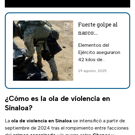
Fuerte golpe al
narco:
Decomisan
Elementos del
drogas con
Ejército aseguraron
valor de 349.5
42 kilos de
millones de
fentanilo en polvo,
29 agosto, 2025
pesos en
21 kilos de cocaína y
Sinaloa
9 kilos de fentanilo
en pastillas.
¿Cómo es la ola de violencia en
Sinaloa?
La
ola de violencia en Sinaloa
se intensificó a partir de
septiembre de 2024 tras el rompimiento entre facciones