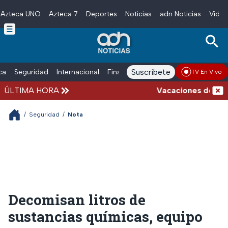
Azteca UNO
Azteca 7
Deportes
Noticias
adn Noticias
Video
Skip to main content
Suscríbete
ica
Seguridad
Internacional
Finanzas
adn Noticias Radio
Esp
TV En Vivo
ÚLTIMA HORA
Vacaciones de verano
/
Seguridad
/
Nota
Decomisan litros de
sustancias químicas, equipo