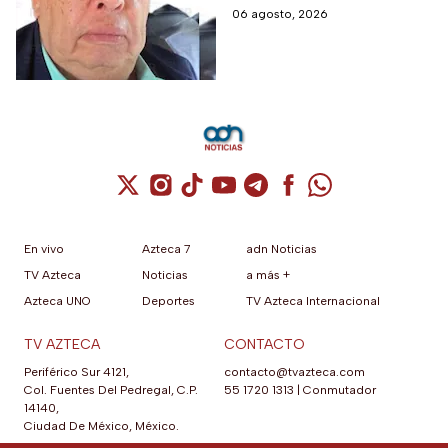
Ayotzinapa
modelo de investigación
06 agosto, 2026
sobre la desaparición de los
43 normalistas
Cuenta de X / Twitter (se abre en una nuev
Cuenta de Instagram (se abre en una n
Cuenta de TikTok (se abre en una
Cuenta de YouTube (se abre 
Cuenta de Telegram (se a
Cuenta de Facebook 
Cuenta de Whats
En vivo
Azteca 7
adn Noticias
TV Azteca
Noticias
a más +
Azteca UNO
Deportes
TV Azteca Internacional
TV AZTECA
CONTACTO
Periférico Sur 4121,
contacto@tvazteca.com
Col. Fuentes Del Pedregal, C.P.
55 1720 1313
|
Conmutador
14140,
Ciudad De México, México.