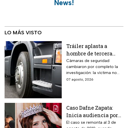
News!
LO MÁS VISTO
Tráiler aplasta a
hombre de tercera
edad: el culpable sigue
Cámaras de seguridad
cambiaron por completo la
prófugo: VIDEO
investigación: la víctima no
intentaba cruzar la avenida
07 agosto, 2026
cuando cayó al paso de la
unidad pesada.
Caso Dafne Zapata:
Inicia audiencia por
abuso sexual
El caso se remonta al 3 de