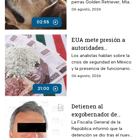
perras Golden Retriever, Mía y
Camila, de seis años, robadas
06 agosto, 2026
el 28 de julio por un comando
armado en la autopista
02:55
Puebla-Tuxpan.
EUA mete presión a
autoridades
mexicanas para
Los analistas hablan sobre la
crisis de seguridad en México
combatir al
y la presencia de funcionarios
narcotráfico y detener
corruptos en el narcotráfico
06 agosto, 2026
a funcionarios
corruptos
21:00
Detienen al
exgobernador de
Guerrero, Ángel
La Fiscalía General de la
República informó que la
Aguirre, por el Caso
detención se dio tras el nuevo