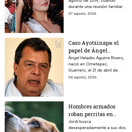
agosto de 2019, cuando
cometido por su padre
durante una reunión familiar
celebrada en la casa de la
07 agosto, 2026
abuela paterna, ocurrieron los
hechos.
Caso Ayotzinapa: el
papel de Ángel
Aguirre en la
Ángel Heladio Aguirre Rivero,
nació en Ometepec,
desaparición de los
Guerrero, el 21 de abril de
normalistas en 2014
1956. Estudió la Licenciatura
06 agosto, 2026
de Economía en la UNAM.
Hombres armados
roban perritas en
Veracruz
Jordi busca
desesperadamente a sus dos