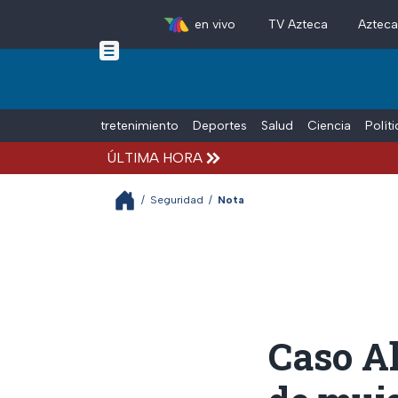
en vivo
TV Azteca
Aztec
Skip to main content
Tiempo Libre
Entretenimiento
Deportes
Salud
Ciencia
Polít
ÚLTIMA HORA
/
Seguridad
/
Nota
Caso A