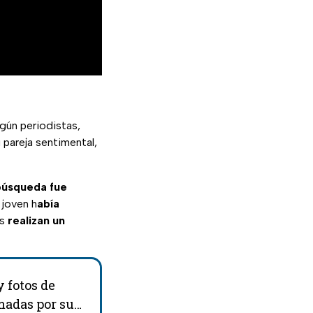
egún periodistas,
pareja sentimental,
 búsqueda fue
 joven h
abía
es
realizan un
 fotos de
madas por sus