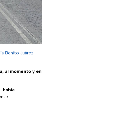
día Benito Juárez
,
sa, al momento y en
s,
había
ente.