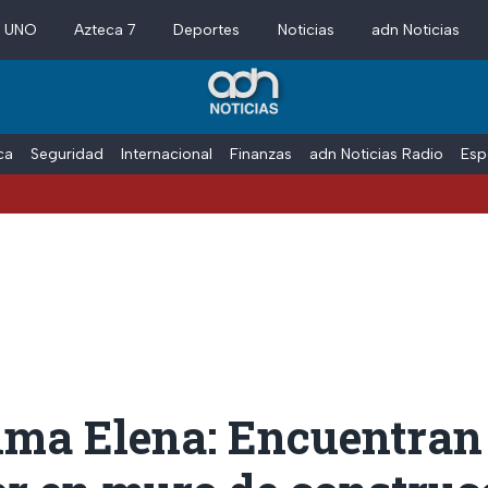
a UNO
Azteca 7
Deportes
Noticias
adn Noticias
ica
Seguridad
Internacional
Finanzas
adn Noticias Radio
Esp
lma Elena: Encuentran