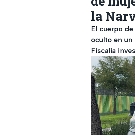
de muj
la Narv
El cuerpo de
oculto en un
Fiscalía inve