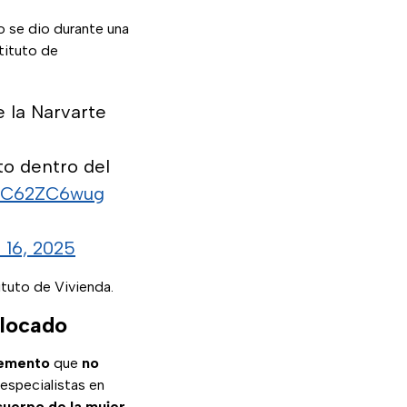
 se dio durante una
tituto de
 la Narvarte
to dentro del
o/AC62ZC6wug
 16, 2025
ituto de Vivienda.
olocado
cemento
que
no
especialistas en
 cuerpo de la mujer