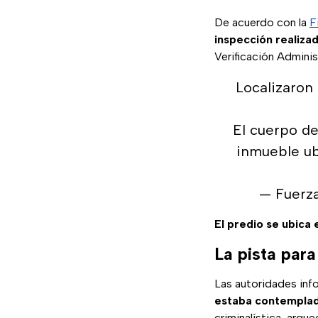
De acuerdo con la
F
inspección realiza
Verificación Adminis
Localizaron
El cuerpo de
inmueble ub
— Fuerza
El predio se ubica 
La pista par
Las autoridades info
estaba contemplada
criminalística, arqu