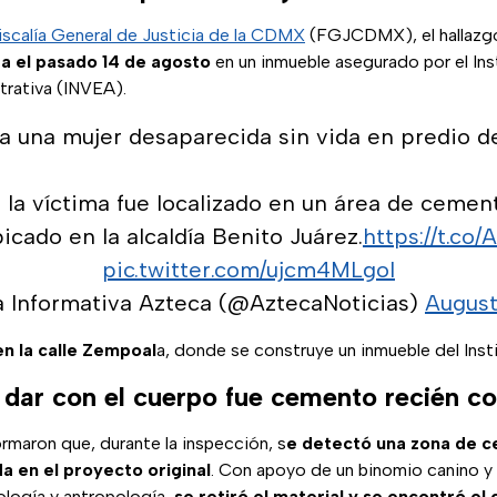
iscalía General de Justicia de la CDMX
(FGJCDMX), el hallazgo
da el pasado 14 de agosto
en un inmueble asegurado por el Ins
trativa (INVEA).
 a una mujer desaparecida sin vida en predio de
 la víctima fue localizado en un área de cemen
icado en la alcaldía Benito Juárez.
https://t.c
pic.twitter.com/ujcm4MLgol
 Informativa Azteca (@AztecaNoticias)
August
en la calle Zempoal
a, donde se construye un inmueble del Inst
a dar con el cuerpo fue cemento recién c
rmaron que, durante la inspección, s
e detectó una zona de 
 en el proyecto original
. Con apoyo de un binomio canino y 
eología y antropología,
se retiró el material y se encontró el