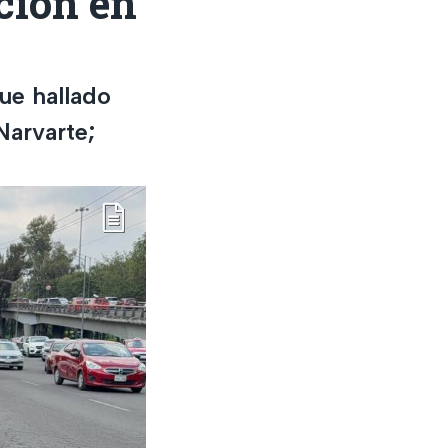
ción en
ue hallado
Narvarte;