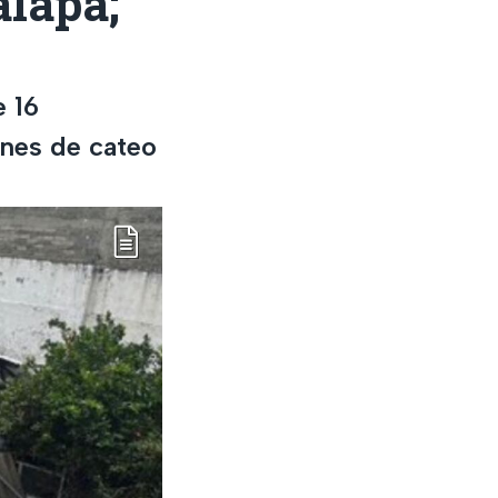
alapa;
 16
enes de cateo