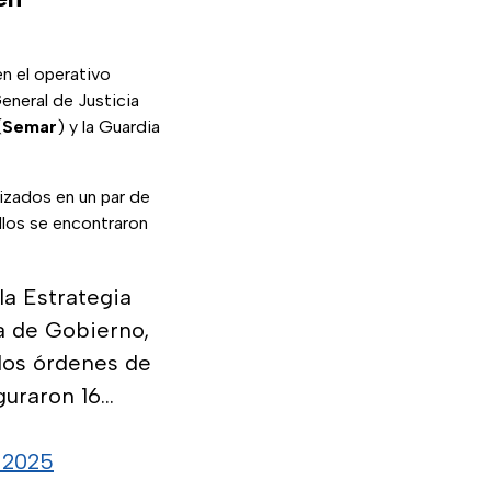
en el operativo
General de Justicia
(
Semar
) y la Guardia
izados en un par de
llos se encontraron
la Estrategia
fa de Gobierno,
dos órdenes de
guraron 16…
 2025