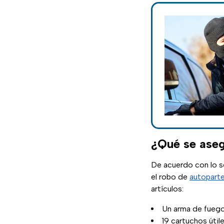
¿Qué se aseg
De acuerdo con lo se
el robo de
autopart
artículos:
Un arma de fuego
19 cartuchos útil