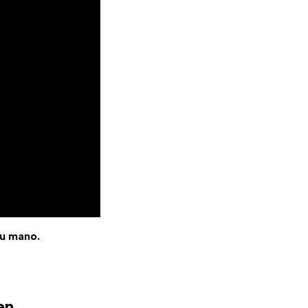
tu mano.
en