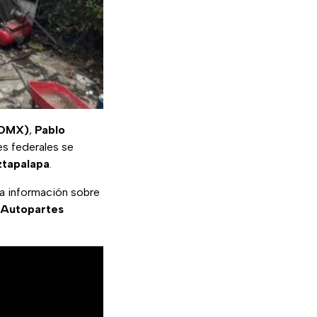
CDMX)
,
Pablo
es federales se
ztapalapa
.
la información sobre
y Autopartes