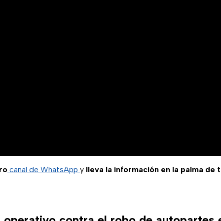
ro
canal de WhatsApp
y
lleva la información en la palma de 
 operativo contra el robo de autopartes 