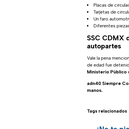
Placas de circula
Tarjetas de circu
Un faro automotr
Diferentes pieza
SSC CDMX det
autopartes
Vale la pena mencion
de edad fue detenid
Ministerio Público
e
adn40 Siempre C
manos.
Tags relacionados