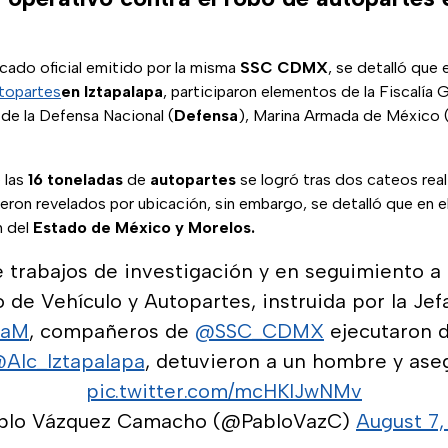
ado oficial emitido por la misma
SSC CDMX
, se detalló que 
topartes
en
Iztapalapa
, participaron elementos de la Fiscalía 
a de la Defensa Nacional (
Defensa
), Marina Armada de México 
 las
16 toneladas
de
autopartes
se logró tras dos cateos real
eron revelados por ubicación, sin embargo, se detalló que en e
n del
Estado de México y Morelos.
 trabajos de investigación y en seguimiento a 
 de Vehículo y Autopartes, instruida por la Je
daM
, compañeros de
@SSC_CDMX
ejecutaron 
Alc_Iztapalapa
, detuvieron a un hombre y ase
pic.twitter.com/mcHKIJwNMv
blo Vázquez Camacho (@PabloVazC)
August 7,