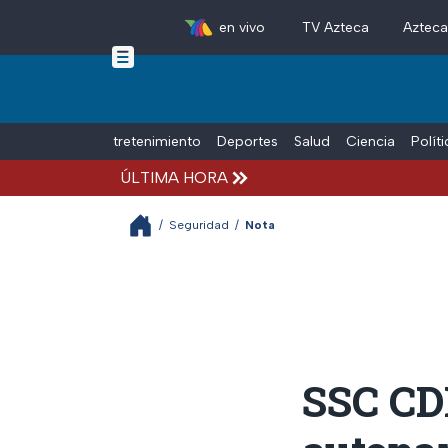
en vivo
TV Azteca
Aztec
Skip to main content
Tiempo Libre
Entretenimiento
Deportes
Salud
Ciencia
Polít
ÚLTIMA HORA
/
Seguridad
/
Nota
SSC CD