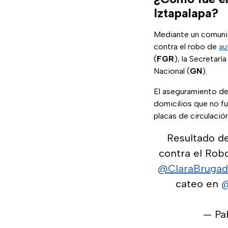
Iztapalapa?
Mediante un comunic
contra el robo de
au
(
FGR
), la Secretarí
Nacional (
GN
).
El aseguramiento de
domicilios que no fu
placas de circulació
Resultado de
contra el Robo
@ClaraBruga
cateo en
@
— Pa