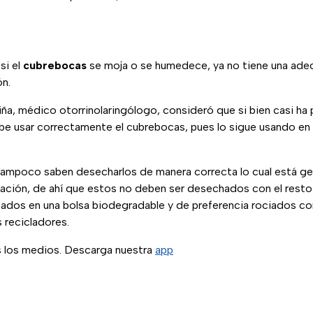
si el
cubrebocas
se moja o se humedece, ya no tiene una adecu
ón.
Piña, médico otorrinolaringólogo, consideró que si bien casi ha
be usar correctamente el cubrebocas, pues lo sigue usando en 
, tampoco saben desecharlos de manera correcta lo cual está g
ción, de ahí que estos no deben ser desechados con el resto d
ados en una bolsa biodegradable y de preferencia rociados con 
s recicladores.
s los medios. Descarga nuestra
app