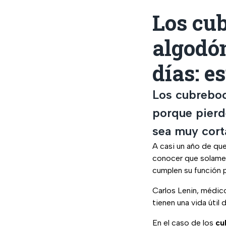
Los cub
algodón
días: e
Los cubreboc
porque pierde
sea muy cort
A casi un año de que
conocer que solame
cumplen su función po
Carlos Lenin, médico
tienen una vida útil
En el caso de los
cu