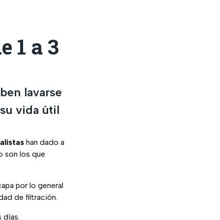
e 1 a 3
eben lavarse
u vida útil
alistas
han dado a
o son los que
capa por lo general
ad de filtración.
 días.