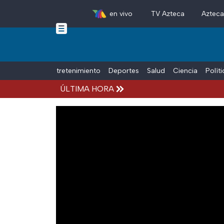
en vivo
TV Azteca
Aztec
Skip to main content
Tiempo Libre
Entretenimiento
Deportes
Salud
Ciencia
Polít
ÚLTIMA HORA