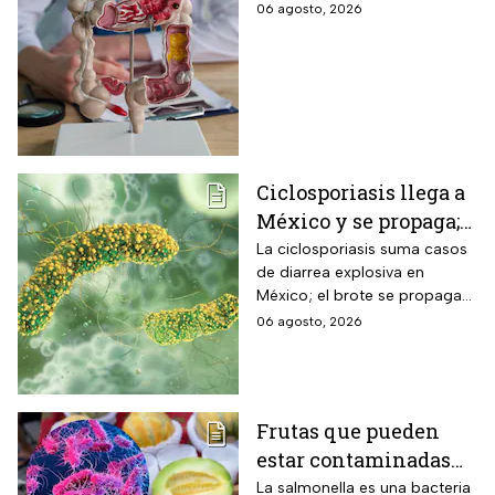
que te advierten que
06 agosto, 2026
ya está presente
Ciclosporiasis llega a
México y se propaga;
activan protocolos
La ciclosporiasis suma casos
de diarrea explosiva en
para revisar frutas y
México; el brote se propaga
verduras
en el territorio nacional
06 agosto, 2026
Frutas que pueden
estar contaminadas
de salmonella y cómo
La salmonella es una bacteria