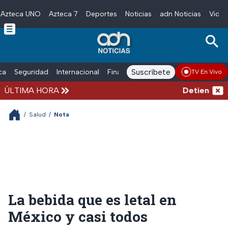
Azteca UNO
Azteca 7
Deportes
Noticias
adn Noticias
Video
Skip to main content
Suscríbete
ica
Seguridad
Internacional
Finanzas
adn Noticias Radio
Esp
TV En Vivo
ÚLTIMA HORA
Detienen al e
/
Salud
/
Nota
La bebida que es letal en
México y casi todos