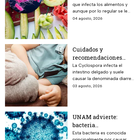
que infecta los alimentos y
protegerte del
aunque por lo regular se le
contagio
relaciona con el huevo,
04 agosto, 2026
algunas frutas pueden estar
contaminadas.
Cuidados y
recomendaciones
para niños ante los
La Cyclospora infecta el
intestino delgado y suele
riesgos por cyclospora
causar la denominada diarrea
explosiva, de acuerdo con
03 agosto, 2026
autoridades sanitarias.
UNAM advierte:
bacteria
Acinetobacter
Esta bacteria es conocida
principalmente por causar