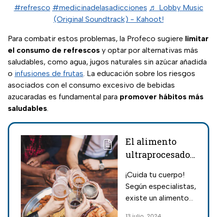
#refresco
#medicinadelasadicciones
♬ Lobby Music
(Original Soundtrack) - Kahoot!
Para combatir estos problemas, la Profeco sugiere
limitar
el consumo de refrescos
y optar por alternativas más
saludables, como agua, jugos naturales sin azúcar añadida
o
infusiones de frutas
. La educación sobre los riesgos
asociados con el consumo excesivo de bebidas
azucaradas es fundamental para
promover hábitos más
saludables
.
El alimento
ultraprocesado
número 1 del
¡Cuida tu cuerpo!
que los
Según especialistas,
nutriólogos se
existe un alimento
alejan
ultraprocesado
13 julio, 2024