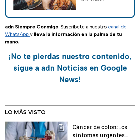
cuyo consumo
frecuente puede
afectar nuestra
salud. Esto opinan
adn Siempre Conmigo
. Suscríbete a nuestro
canal de
las y los nutriólogos.
WhatsApp
y
lleva la información en la palma de tu
mano.
¡No te pierdas nuestro contenido,
sigue a adn Noticias en Google
News!
LO MÁS VISTO
Cáncer de colon: los
síntomas urgentes