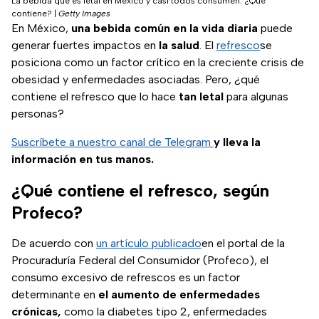
La bebida que es letal en México y casi todos consumen: ¿Qué
contiene?
|
Getty Images
En México,
una bebida común en la vida diaria
puede
generar fuertes impactos en
la salud
. El
refresco
se
posiciona como un factor crítico en la creciente crisis de
obesidad y enfermedades asociadas. Pero, ¿qué
contiene el refresco que lo hace
tan letal
para algunas
personas?
Suscríbete a nuestro canal de Telegram
y lleva la
información en tus manos.
¿Qué contiene el refresco, según
Profeco?
De acuerdo con
un artículo publicado
en el portal de la
Procuraduría Federal del Consumidor (Profeco), el
consumo excesivo de refrescos es un factor
determinante en
el aumento de enfermedades
crónicas,
como la diabetes tipo 2, enfermedades