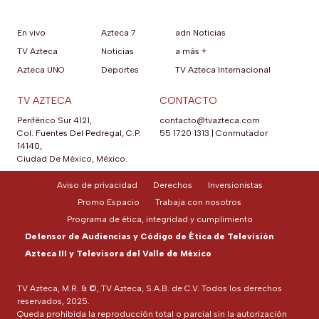
En vivo
Azteca 7
adn Noticias
TV Azteca
Noticias
a más +
Azteca UNO
Deportes
TV Azteca Internacional
TV AZTECA
CONTACTO
Periférico Sur 4121,
contacto@tvazteca.com
Col. Fuentes Del Pedregal, C.P.
55 1720 1313
|
Conmutador
14140,
Ciudad De México, México.
Aviso de privacidad
Derechos
Inversionistas
Promo Espacio
Trabaja con nosotros
Programa de ética, integridad y cumplimiento
Defensor de Audiencias y Código de Ética de Televisión
Azteca III y Televisora del Valle de México
TV Azteca, M.R. & ©, TV Azteca, S.A.B. de C.V. Todos los derechos
reservados, 2025.
Queda prohibida la reproducción total o parcial sin la autorización