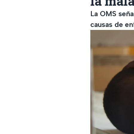
la mala
La OMS señal
causas de en