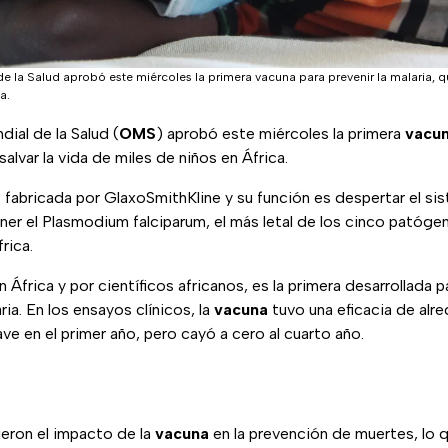
e la Salud aprobó este miércoles la primera vacuna para prevenir la malaria, qu
a.
ial de la Salud (
OMS
) aprobó este miércoles la primera
vacu
salvar la vida de miles de niños en África.
 fabricada por GlaxoSmithKline y su función es despertar el s
ner el Plasmodium falciparum, el más letal de los cinco patóge
rica.
n África y por científicos africanos, es la primera desarrollada p
ia. En los ensayos clínicos, la
vacuna
tuvo una eficacia de alr
ve en el primer año, pero cayó a cero al cuarto año.
eron el impacto de la
vacuna
en la prevención de muertes, lo q