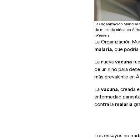
La Organización Mundial d
de miles de niños en Áfric
|
Reuters
La Organización Mund
malaria
, que podría 
La nueva
vacuna
fue
de un niño para dete
más prevalente en Áf
La
vacuna
, creada e
enfermedad parasitar
contra la
malaria
gra
Los ensayos no midi