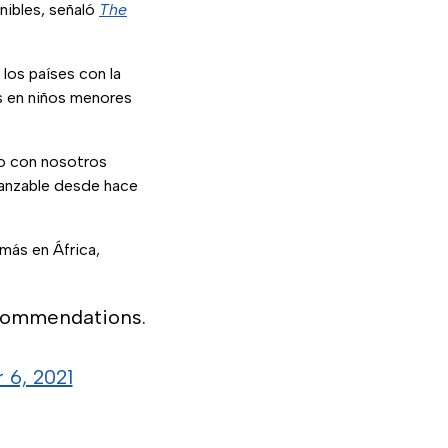
nibles, señaló
The
los países con la
es en niños menores
o con nosotros
canzable desde hace
 más en África,
commendations.
 6, 2021