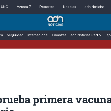
a UNO
Azteca 7
Deportes
Noticias
adn Noticias
ica
Seguridad
Internacional
Finanzas
adn Noticias Radio
Esp
rueba primera vacuna