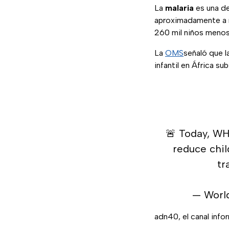
La
malaria
es una de
aproximadamente a m
260 mil niños meno
La
OMS
señaló que l
infantil en África su
🚨 Today, WH
reduce chil
tr
— Worl
adn40, el canal inf