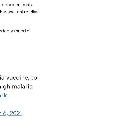
e conocen; mata
riana, entre ellas
medad y muerte
a vaccine, to
high malaria
rk
 6, 2021