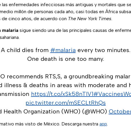
 las enfermedades infecciosas más antiguas y mortales que s
edio millón de personas cada año, casi todas en África subsaha
s de cinco años, de acuerdo con
The New York Times.
a
malaria
sigue siendo una de las principales causas de enfer
bsahariana.
A child dies from
#malaria
every two minutes.
One death is one too many.
O recommends RTS,S, a groundbreaking malari
d illness & deaths in areas with moderate and 
ansmission
https://t.co/xSk58nTIV1
#VaccinesWo
pic.twitter.com/mSECLtRhQs
d Health Organization (WHO) (@WHO)
October
ormativo más visto de México. Descarga nuestra
app
.