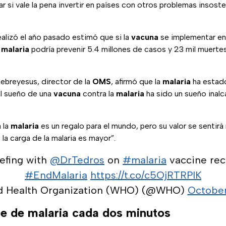
r si vale la pena invertir en países con otros problemas insoste
alizó el año pasado estimó que si la
vacuna
se implementar en 
e
malaria
podría prevenir 5.4 millones de casos y 23 mil muert
breyesus, director de la
OMS
, afirmó que la
malaria
ha estad
el sueño de una
vacuna
contra la
malaria
ha sido un sueño inal
 la
malaria
es un regalo para el mundo, pero su valor se sentirá
la carga de la malaria es mayor”.
iefing with
@DrTedros
on
#malaria
vaccine re
#EndMalaria
https://t.co/c5OjRTRPlK
d Health Organization (WHO) (@WHO)
October
e de malaria cada dos minutos