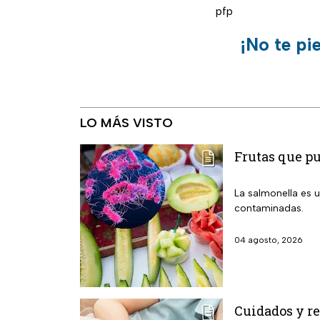
pfp
¡No te pi
LO MÁS VISTO
Frutas que p
La salmonella es u
contaminadas.
04 agosto, 2026
Cuidados y re