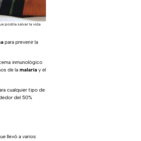
e podría salvar la vida
na
para prevenir la
istema inmunológico
nos de la
malaria
y el
ara cualquier tipo de
ededor del 50%
ue llevó a varios