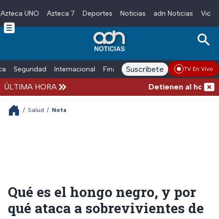
Azteca UNO
Azteca 7
Deportes
Noticias
adn Noticias
Video
Skip to main content
Suscríbete
ica
Seguridad
Internacional
Finanzas
adn Noticias Radio
Esp
TV En Vivo
ÚLTIMA HORA
Detienen al hombre qu
/
Salud
/
Nota
Qué es el hongo negro, y por
qué ataca a sobrevivientes de