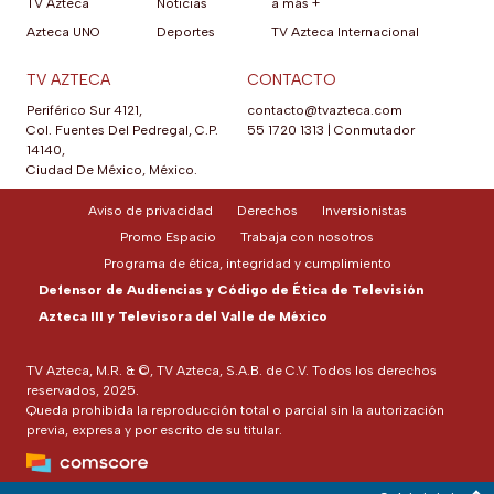
TV Azteca
Noticias
a más +
Azteca UNO
Deportes
TV Azteca Internacional
TV AZTECA
CONTACTO
Periférico Sur 4121,
contacto@tvazteca.com
Col. Fuentes Del Pedregal, C.P.
55 1720 1313
|
Conmutador
14140,
Ciudad De México, México.
Aviso de privacidad
Derechos
Inversionistas
Promo Espacio
Trabaja con nosotros
Programa de ética, integridad y cumplimiento
Defensor de Audiencias y Código de Ética de Televisión
Azteca III y Televisora del Valle de México
TV Azteca, M.R. & ©, TV Azteca, S.A.B. de C.V. Todos los derechos
reservados, 2025.
Queda prohibida la reproducción total o parcial sin la autorización
previa, expresa y por escrito de su titular.