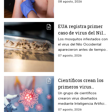
casos en América
08 agosto, 2026
EUA registra primer
caso de virus del Nilo
Occidental de 2026
Los mosquitos infestados con
el virus del Nilo Occidental
aparecieron antes de tiempo
en EUA; ya se registró el
07 agosto, 2026
primer caso en una persona
Científicos crean los
primeros virus
diseñados por la IA,
Un grupo de científicos
crearon virus diseñados
¿son peligrosos para
mediante Inteligencia Artificial
los humanos?
pero se han encendido las
07 agosto, 2026