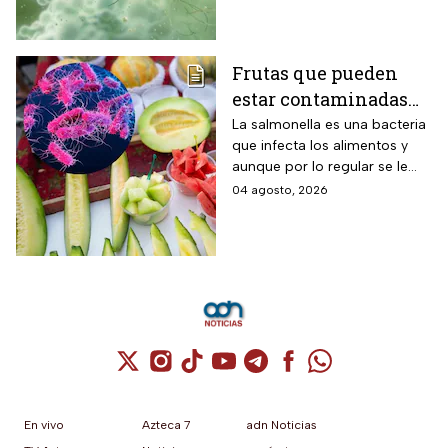
Frutas que pueden
estar contaminadas
de salmonella y cómo
La salmonella es una bacteria
que infecta los alimentos y
protegerte del
aunque por lo regular se le
contagio
relaciona con el huevo,
04 agosto, 2026
algunas frutas pueden estar
contaminadas.
Cuenta de X / Twitter (se abre en una nuev
Cuenta de Instagram (se abre en una n
Cuenta de TikTok (se abre en una
Cuenta de YouTube (se abre 
Cuenta de Telegram (se a
Cuenta de Facebook 
Cuenta de Whats
En vivo
Azteca 7
adn Noticias