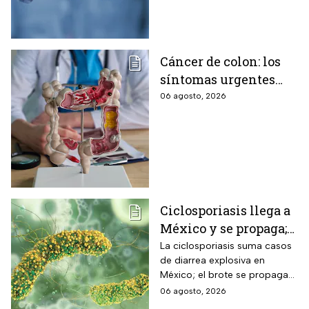
alertar sobre cómo garantizar
su seguridad.
Cáncer de colon: los
síntomas urgentes
que te advierten que
06 agosto, 2026
ya está presente
Ciclosporiasis llega a
México y se propaga;
activan protocolos
La ciclosporiasis suma casos
de diarrea explosiva en
para revisar frutas y
México; el brote se propaga
verduras
en el territorio nacional
06 agosto, 2026