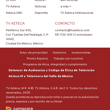
TV Azteca
Noticias
a más +
Azteca UNO
Deportes
TV Azteca Internacional
TV AZTECA
CONTACTO
Periférico Sur 4121,
contacto@tvazteca.com
Col. Fuentes Del Pedregal, C.P.
55 1720 1313
|
Conmutador
14140,
Ciudad De México, México.
Aviso de privacidad
Derechos
Inversionistas
Promo Espacio
Trabaja con nosotros
Programa de ética, integridad y cumplimiento
Defensor de Audiencias y Código de Ética de Televisión
Azteca III y Televisora del Valle de México
TV Azteca, M.R. & ©, TV Azteca, S.A.B. de C.V. Todos los derechos
reservados, 2025.
Queda prohibida la reproducción total o parcial sin la autorización
previa, expresa y por escrito de su titular.