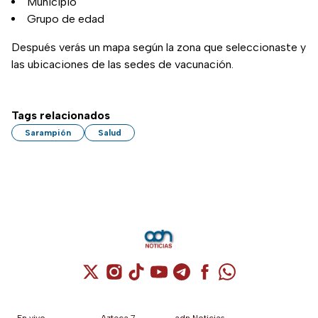
Municipio
Grupo de edad
Después verás un mapa según la zona que seleccionaste y
las ubicaciones de las sedes de vacunación.
Tags relacionados
Sarampión
Salud
Cuenta de X / Twitter (se abre en una nuev
Cuenta de Instagram (se abre en una n
Cuenta de TikTok (se abre en una
Cuenta de YouTube (se abre 
Cuenta de Telegram (se a
Cuenta de Facebook 
Cuenta de Whats
En vivo
Azteca 7
adn Noticias