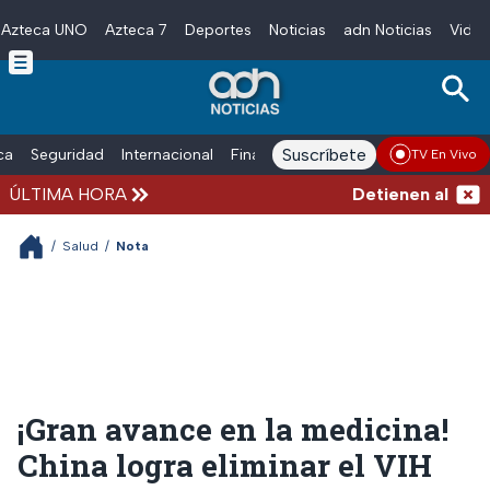
Azteca UNO
Azteca 7
Deportes
Noticias
adn Noticias
Video
Skip to main content
Suscríbete
ica
Seguridad
Internacional
Finanzas
adn Noticias Radio
Esp
TV En Vivo
ÚLTIMA HORA
Detienen al exgobe
/
Salud
/
Nota
¡Gran avance en la medicina!
China logra eliminar el VIH