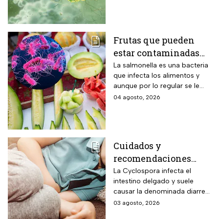
Frutas que pueden
estar contaminadas
de salmonella y cómo
La salmonella es una bacteria
que infecta los alimentos y
protegerte del
aunque por lo regular se le
contagio
relaciona con el huevo,
04 agosto, 2026
algunas frutas pueden estar
contaminadas.
Cuidados y
recomendaciones
para niños ante los
La Cyclospora infecta el
intestino delgado y suele
riesgos por cyclospora
causar la denominada diarrea
explosiva, de acuerdo con
03 agosto, 2026
autoridades sanitarias.