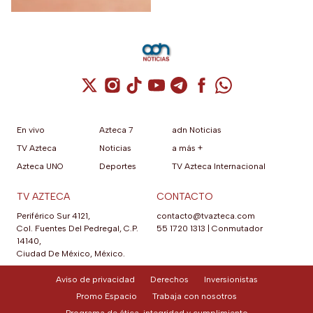
Cuenta de X / Twitter (se abre en una nuev
Cuenta de Instagram (se abre en una n
Cuenta de TikTok (se abre en una
Cuenta de YouTube (se abre 
Cuenta de Telegram (se a
Cuenta de Facebook 
Cuenta de Whats
En vivo
Azteca 7
adn Noticias
TV Azteca
Noticias
a más +
Azteca UNO
Deportes
TV Azteca Internacional
TV AZTECA
CONTACTO
Periférico Sur 4121,
contacto@tvazteca.com
Col. Fuentes Del Pedregal, C.P.
55 1720 1313
|
Conmutador
14140,
Ciudad De México, México.
Aviso de privacidad
Derechos
Inversionistas
Promo Espacio
Trabaja con nosotros