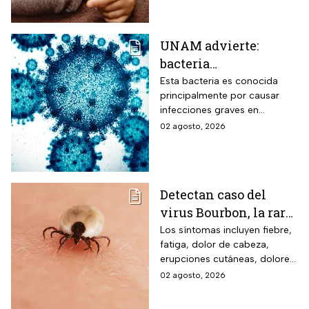
UNAM advierte:
bacteria
Acinetobacter
Esta bacteria es conocida
principalmente por causar
baumannii podría
infecciones graves en
transmitirse entre
hospitales
02 agosto, 2026
humanos y animales
Detectan caso del
virus Bourbon, la rara
enfermedad
Los síntomas incluyen fiebre,
fatiga, dolor de cabeza,
transmitida por
erupciones cutáneas, dolores
garrapatas que no
musculares, náuseas y
02 agosto, 2026
tiene cura ni vacuna
vómitos.