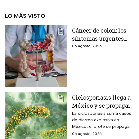
LO MÁS VISTO
Cáncer de colon: los
síntomas urgentes
que te advierten que
06 agosto, 2026
ya está presente
Ciclosporiasis llega a
México y se propaga;
activan protocolos
La ciclosporiasis suma casos
de diarrea explosiva en
para revisar frutas y
México; el brote se propaga
verduras
en el territorio nacional
06 agosto, 2026