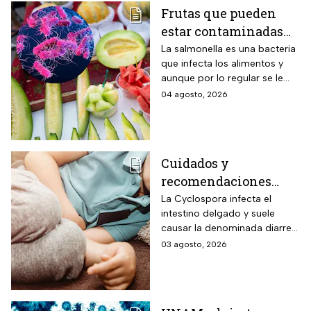
Frutas que pueden
estar contaminadas
de salmonella y cómo
La salmonella es una bacteria
que infecta los alimentos y
protegerte del
aunque por lo regular se le
contagio
relaciona con el huevo,
04 agosto, 2026
algunas frutas pueden estar
contaminadas.
Cuidados y
recomendaciones
para niños ante los
La Cyclospora infecta el
intestino delgado y suele
riesgos por cyclospora
causar la denominada diarrea
explosiva, de acuerdo con
03 agosto, 2026
autoridades sanitarias.