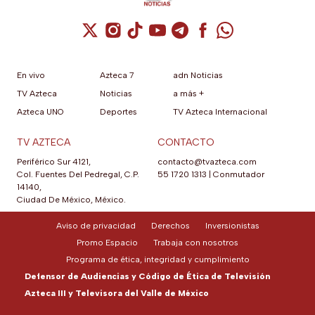
Cuenta de X / Twitter (se abre en una nuev
Cuenta de Instagram (se abre en una n
Cuenta de TikTok (se abre en una
Cuenta de YouTube (se abre 
Cuenta de Telegram (se a
Cuenta de Facebook 
Cuenta de Whats
En vivo
Azteca 7
adn Noticias
TV Azteca
Noticias
a más +
Azteca UNO
Deportes
TV Azteca Internacional
TV AZTECA
CONTACTO
Periférico Sur 4121,
contacto@tvazteca.com
Col. Fuentes Del Pedregal, C.P.
55 1720 1313
|
Conmutador
14140,
Ciudad De México, México.
Aviso de privacidad
Derechos
Inversionistas
Promo Espacio
Trabaja con nosotros
Programa de ética, integridad y cumplimiento
Defensor de Audiencias y Código de Ética de Televisión
Azteca III y Televisora del Valle de México