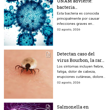
UNAM advierte:
bacteria
Acinetobacter
Esta bacteria es conocida
principalmente por causar
baumannii podría
infecciones graves en
transmitirse entre
hospitales
02 agosto, 2026
humanos y animales
Detectan caso del
virus Bourbon, la rara
enfermedad
Los síntomas incluyen fiebre,
fatiga, dolor de cabeza,
transmitida por
erupciones cutáneas, dolores
garrapatas que no
musculares, náuseas y
02 agosto, 2026
tiene cura ni vacuna
vómitos.
Salmonella en