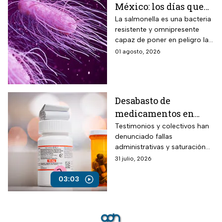
México: los días que
dura la bacteria en el
La salmonella es una bacteria
resistente y omnipresente
cuerpo humano
capaz de poner en peligro la
vida de una persona
01 agosto, 2026
Desabasto de
medicamentos en
México provoca
Testimonios y colectivos han
denunciado fallas
avance de
administrativas y saturación
enfermedades y
del sistema de salud público
31 julio, 2026
fallecimiento de
nacional
pacientes
03:03