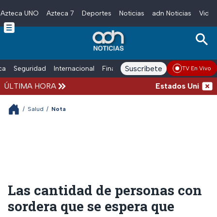
Azteca UNO
Azteca 7
Deportes
Noticias
adn Noticias
Video
Skip to main content
Suscríbete
ica
Seguridad
Internacional
Finanzas
adn Noticias Radio
Esp
TV En Vivo
ÚLTIMA HORA
Estados Unidos sus
/
Salud
/
Nota
Las cantidad de personas con
sordera que se espera que