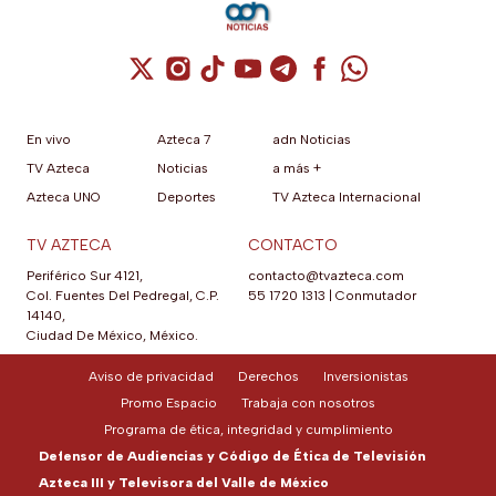
Cuenta de X / Twitter (se abre en una nuev
Cuenta de Instagram (se abre en una n
Cuenta de TikTok (se abre en una
Cuenta de YouTube (se abre 
Cuenta de Telegram (se a
Cuenta de Facebook 
Cuenta de Whats
En vivo
Azteca 7
adn Noticias
TV Azteca
Noticias
a más +
Azteca UNO
Deportes
TV Azteca Internacional
TV AZTECA
CONTACTO
Periférico Sur 4121,
contacto@tvazteca.com
Col. Fuentes Del Pedregal, C.P.
55 1720 1313
|
Conmutador
14140,
Ciudad De México, México.
Aviso de privacidad
Derechos
Inversionistas
Promo Espacio
Trabaja con nosotros
Programa de ética, integridad y cumplimiento
Defensor de Audiencias y Código de Ética de Televisión
Azteca III y Televisora del Valle de México