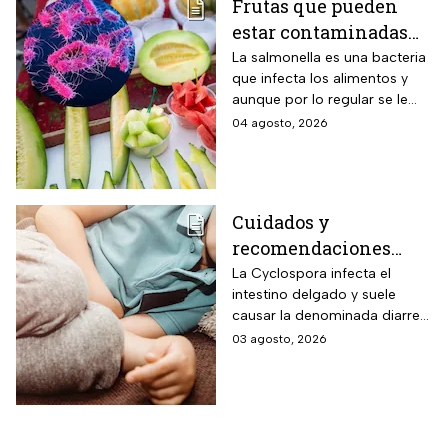
Frutas que pueden
estar contaminadas
de salmonella y cómo
La salmonella es una bacteria
que infecta los alimentos y
protegerte del
aunque por lo regular se le
contagio
relaciona con el huevo,
04 agosto, 2026
algunas frutas pueden estar
contaminadas.
Cuidados y
recomendaciones
para niños ante los
La Cyclospora infecta el
intestino delgado y suele
riesgos por cyclospora
causar la denominada diarrea
explosiva, de acuerdo con
03 agosto, 2026
autoridades sanitarias.