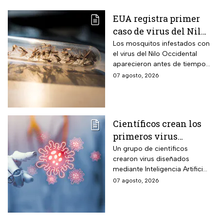
EUA registra primer
caso de virus del Nilo
Occidental de 2026
Los mosquitos infestados con
el virus del Nilo Occidental
aparecieron antes de tiempo
en EUA; ya se registró el
07 agosto, 2026
primer caso en una persona
Científicos crean los
primeros virus
diseñados por la IA,
Un grupo de científicos
crearon virus diseñados
¿son peligrosos para
mediante Inteligencia Artificial
los humanos?
pero se han encendido las
07 agosto, 2026
alertar sobre cómo garantizar
su seguridad.