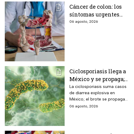
Cáncer de colon: los
síntomas urgentes
que te advierten que
06 agosto, 2026
ya está presente
Ciclosporiasis llega a
México y se propaga;
activan protocolos
La ciclosporiasis suma casos
de diarrea explosiva en
para revisar frutas y
México; el brote se propaga
verduras
en el territorio nacional
06 agosto, 2026