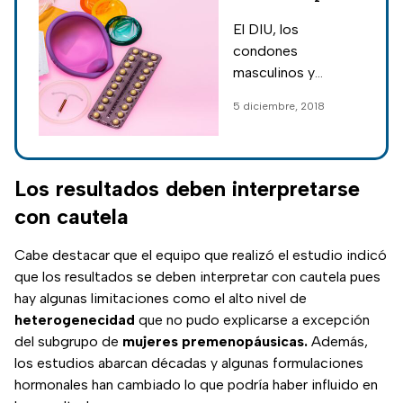
son gratuitos en
El DIU, los
la CDMX
condones
masculinos y
femeninos, así
5 diciembre, 2018
como las
inyecciones
anticonceptivas son
gratuitas al igual
Los resultados deben interpretarse
que otros
con cautela
anticonceptivos en
la CDMX.
Cabe destacar que el equipo que realizó el estudio indicó
que los resultados se deben interpretar con cautela pues
hay algunas limitaciones como el alto nivel de
heterogenecidad
que no pudo explicarse a excepción
del subgrupo de
mujeres premenopáusicas.
Además,
los estudios abarcan décadas y algunas formulaciones
hormonales han cambiado lo que podría haber influido en