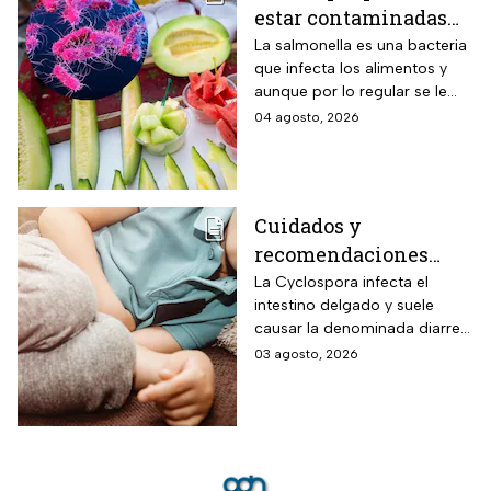
estar contaminadas
de salmonella y cómo
La salmonella es una bacteria
que infecta los alimentos y
protegerte del
aunque por lo regular se le
contagio
relaciona con el huevo,
04 agosto, 2026
algunas frutas pueden estar
contaminadas.
Cuidados y
recomendaciones
para niños ante los
La Cyclospora infecta el
intestino delgado y suele
riesgos por cyclospora
causar la denominada diarrea
explosiva, de acuerdo con
03 agosto, 2026
autoridades sanitarias.