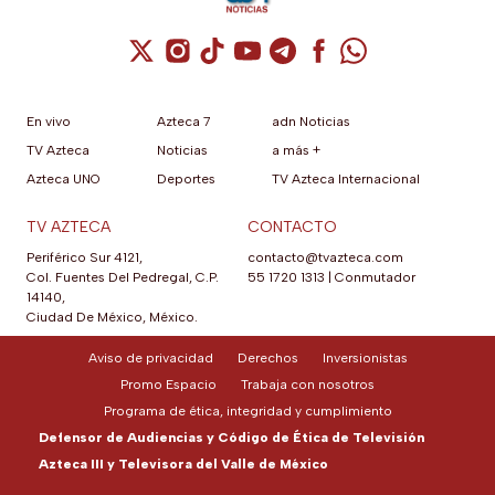
Cuenta de X / Twitter (se abre en una nuev
Cuenta de Instagram (se abre en una n
Cuenta de TikTok (se abre en una
Cuenta de YouTube (se abre 
Cuenta de Telegram (se a
Cuenta de Facebook 
Cuenta de Whats
En vivo
Azteca 7
adn Noticias
TV Azteca
Noticias
a más +
Azteca UNO
Deportes
TV Azteca Internacional
TV AZTECA
CONTACTO
Periférico Sur 4121,
contacto@tvazteca.com
Col. Fuentes Del Pedregal, C.P.
55 1720 1313
|
Conmutador
14140,
Ciudad De México, México.
Aviso de privacidad
Derechos
Inversionistas
Promo Espacio
Trabaja con nosotros
Programa de ética, integridad y cumplimiento
Defensor de Audiencias y Código de Ética de Televisión
Azteca III y Televisora del Valle de México