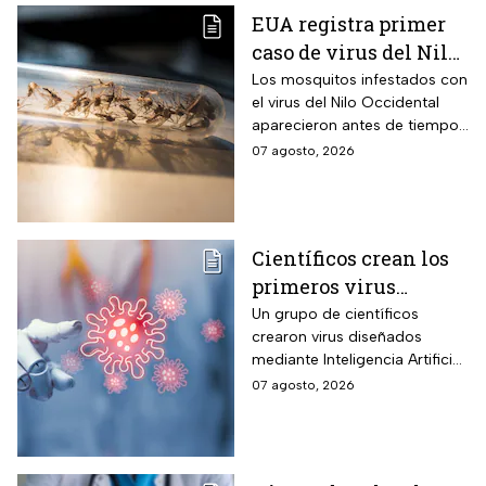
EUA registra primer
caso de virus del Nilo
Occidental de 2026
Los mosquitos infestados con
el virus del Nilo Occidental
aparecieron antes de tiempo
en EUA; ya se registró el
07 agosto, 2026
primer caso en una persona
Científicos crean los
primeros virus
diseñados por la IA,
Un grupo de científicos
crearon virus diseñados
¿son peligrosos para
mediante Inteligencia Artificial
los humanos?
pero se han encendido las
07 agosto, 2026
alertar sobre cómo garantizar
su seguridad.