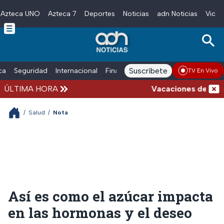
Azteca UNO
Azteca 7
Deportes
Noticias
adn Noticias
Video
Skip to main content
Suscríbete
ica
Seguridad
Internacional
Finanzas
adn Noticias Radio
Esp
TV En Vivo
ÚLTIMA HORA
Vacaciones de verano 
/
Salud
/
Nota
Así es como el azúcar impacta
en las hormonas y el deseo