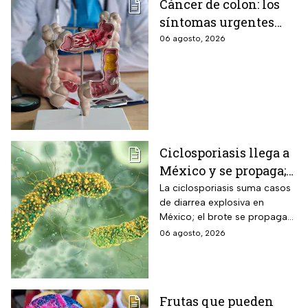
Cáncer de colon: los
síntomas urgentes
que te advierten que
06 agosto, 2026
ya está presente
Ciclosporiasis llega a
México y se propaga;
activan protocolos
La ciclosporiasis suma casos
de diarrea explosiva en
para revisar frutas y
México; el brote se propaga
verduras
en el territorio nacional
06 agosto, 2026
Frutas que pueden