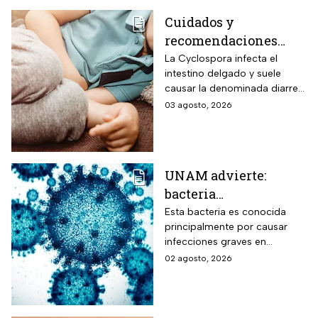
Cuidados y
recomendaciones
para niños ante los
La Cyclospora infecta el
intestino delgado y suele
riesgos por cyclospora
causar la denominada diarrea
explosiva, de acuerdo con
03 agosto, 2026
autoridades sanitarias.
UNAM advierte:
bacteria
Acinetobacter
Esta bacteria es conocida
principalmente por causar
baumannii podría
infecciones graves en
transmitirse entre
hospitales
02 agosto, 2026
humanos y animales