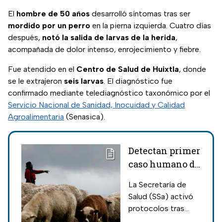
El
hombre de 50 años
desarrolló síntomas tras ser
mordido por un perro
en la pierna izquierda. Cuatro días
después,
notó la salida de larvas de la herida
,
acompañada de dolor intenso, enrojecimiento y fiebre.
Fue atendido en el
Centro de Salud de Huixtla
, donde
se le extrajeron
seis larvas
. El diagnóstico fue
confirmado mediante telediagnóstico taxonómico por el
Servicio Nacional de Sanidad, Inocuidad y Calidad
Agroalimentaria
(Senasica).
Detectan primer
caso humano de
gusano
La Secretaría de
barrenador en
Salud (SSa) activó
México
protocolos tras
detectar un inusual