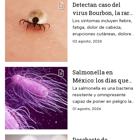
Detectan caso del
virus Bourbon, la rara
enfermedad
Los síntomas incluyen fiebre,
fatiga, dolor de cabeza,
transmitida por
erupciones cutáneas, dolores
garrapatas que no
musculares, náuseas y
02 agosto, 2026
tiene cura ni vacuna
vómitos.
Salmonella en
México: los días que
dura la bacteria en el
La salmonella es una bacteria
resistente y omnipresente
cuerpo humano
capaz de poner en peligro la
vida de una persona
01 agosto, 2026
Desabasto de