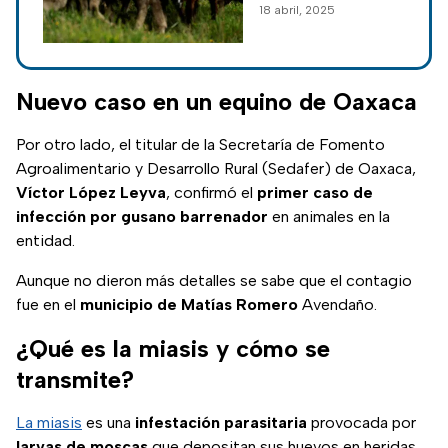
18 abril, 2025
caso de infección
parasitaria en una
mujer del sur de
México; conoce
Nuevo caso en un equino de Oaxaca
cómo actúa este
gusano.
Por otro lado, el titular de la Secretaría de Fomento
Agroalimentario y Desarrollo Rural (Sedafer) de Oaxaca,
Víctor López Leyva
, confirmó el
primer caso de
infección por gusano barrenador
en animales en la
entidad.
Aunque no dieron más detalles se sabe que el contagio
fue en el
municipio de Matías Romero
Avendaño.
¿Qué es la miasis y cómo se
transmite?
La miasis
es una
infestación parasitaria
provocada por
larvas de moscas
que depositan sus huevos en heridas