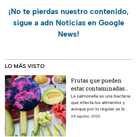
¡No te pierdas nuestro contenido,
sigue a adn Noticias en Google
News!
LO MÁS VISTO
Frutas que pueden
estar contaminadas
de salmonella y cómo
La salmonella es una bacteria
que infecta los alimentos y
protegerte del
aunque por lo regular se le
contagio
relaciona con el huevo,
04 agosto, 2026
algunas frutas pueden estar
contaminadas.