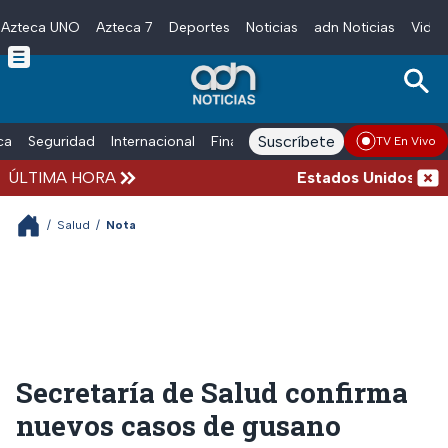
Azteca UNO
Azteca 7
Deportes
Noticias
adn Noticias
Video
Skip to main content
Suscríbete
ica
Seguridad
Internacional
Finanzas
adn Noticias Radio
Esp
TV En Vivo
ÚLTIMA HORA
Estados Unidos suspend
/
Salud
/
Nota
Secretaría de Salud confirma
nuevos casos de gusano